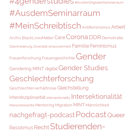
#4genderstudies
#AusDemDigitalenSeminarraum
#AusdemSeminarraum
#MeinSchreibtisch
Arbeit
Antifeminismus
Corona
DDR
Care
Archiv
BlackLivesMatter
Demokratie
Familie
Feminismus
Diskriminierung
Diversität
empowerment
Gender
Frauenforschung
Frauengeschichte
Gender Studies
Gendering MINT digital
Geschlechterforschung
Gleichstellung
Geschlechterverhältnisse
Intersektionalität
Interdisziplinarität
intersectionality
MINT
Mentoring
Migration
Männlichkeit
Menschenrechte
Podcast
nachgefragt-podcast
Queer
Studierenden-
Recht
Rassismus