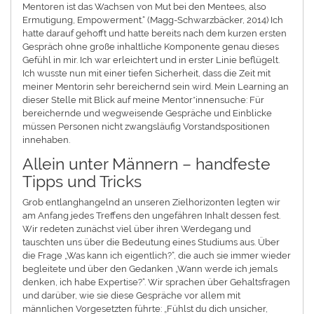
Mentoren ist das Wachsen von Mut bei den Mentees, also
Ermutigung, Empowerment.“ (Magg-Schwarzbäcker, 2014) Ich
hatte darauf gehofft und hatte bereits nach dem kurzen ersten
Gespräch ohne große inhaltliche Komponente genau dieses
Gefühl in mir. Ich war erleichtert und in erster Linie beflügelt.
Ich wusste nun mit einer tiefen Sicherheit, dass die Zeit mit
meiner Mentorin sehr bereichernd sein wird. Mein Learning an
dieser Stelle mit Blick auf meine Mentor*innensuche: Für
bereichernde und wegweisende Gespräche und Einblicke
müssen Personen nicht zwangsläufig Vorstandspositionen
innehaben.
Allein unter Männern – handfeste
Tipps und Tricks
Grob entlanghangelnd an unseren Zielhorizonten legten wir
am Anfang jedes Treffens den ungefähren Inhalt dessen fest.
Wir redeten zunächst viel über ihren Werdegang und
tauschten uns über die Bedeutung eines Studiums aus. Über
die Frage „Was kann ich eigentlich?“, die auch sie immer wieder
begleitete und über den Gedanken „Wann werde ich jemals
denken, ich habe Expertise?“. Wir sprachen über Gehaltsfragen
und darüber, wie sie diese Gespräche vor allem mit
männlichen Vorgesetzten führte: „Fühlst du dich unsicher,