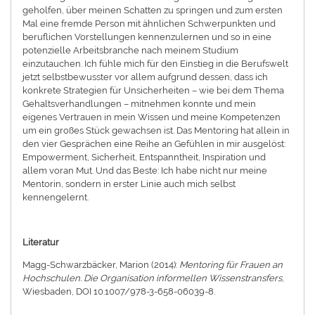
geholfen, über meinen Schatten zu springen und zum ersten
Mal eine fremde Person mit ähnlichen Schwerpunkten und
beruflichen Vorstellungen kennenzulernen und so in eine
potenzielle Arbeitsbranche nach meinem Studium
einzutauchen. Ich fühle mich für den Einstieg in die Berufswelt
jetzt selbstbewusster vor allem aufgrund dessen, dass ich
konkrete Strategien für Unsicherheiten – wie bei dem Thema
Gehaltsverhandlungen – mitnehmen konnte und mein
eigenes Vertrauen in mein Wissen und meine Kompetenzen
um ein großes Stück gewachsen ist. Das Mentoring hat allein in
den vier Gesprächen eine Reihe an Gefühlen in mir ausgelöst:
Empowerment, Sicherheit, Entspanntheit, Inspiration und
allem voran Mut. Und das Beste: Ich habe nicht nur meine
Mentorin, sondern in erster Linie auch mich selbst
kennengelernt.
Literatur
Magg-Schwarzbäcker, Marion (2014):
Mentoring für Frauen an
Hochschulen. Die Organisation informellen Wissenstransfers
,
Wiesbaden, DOI 10.1007/978-3-658-06039-8.