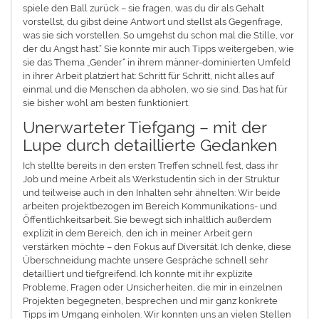
spiele den Ball zurück – sie fragen, was du dir als Gehalt
vorstellst, du gibst deine Antwort und stellst als Gegenfrage,
was sie sich vorstellen. So umgehst du schon mal die Stille, vor
der du Angst hast.“ Sie konnte mir auch Tipps weitergeben, wie
sie das Thema „Gender“ in ihrem männer-dominierten Umfeld
in ihrer Arbeit platziert hat: Schritt für Schritt, nicht alles auf
einmal und die Menschen da abholen, wo sie sind. Das hat für
sie bisher wohl am besten funktioniert.
Unerwarteter Tiefgang – mit der
Lupe durch detaillierte Gedanken
Ich stellte bereits in den ersten Treffen schnell fest, dass ihr
Job und meine Arbeit als Werkstudentin sich in der Struktur
und teilweise auch in den Inhalten sehr ähnelten: Wir beide
arbeiten projektbezogen im Bereich Kommunikations- und
Öffentlichkeitsarbeit. Sie bewegt sich inhaltlich außerdem
explizit in dem Bereich, den ich in meiner Arbeit gern
verstärken möchte – den Fokus auf Diversität. Ich denke, diese
Überschneidung machte unsere Gespräche schnell sehr
detailliert und tiefgreifend. Ich konnte mit ihr explizite
Probleme, Fragen oder Unsicherheiten, die mir in einzelnen
Projekten begegneten, besprechen und mir ganz konkrete
Tipps im Umgang einholen. Wir konnten uns an vielen Stellen