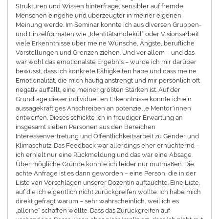
Strukturen und Wissen hinterfrage, sensibler auf fremde
Menschen eingehe und überzeugter in meiner eigenen
Meinung werde. Im Seminar konnte ich aus diversen Gruppen-
und Einzelformaten wie „Identitätsmolekül“ oder Visionsarbeit
viele Erkenntnisse über meine Wünsche, Ängste, berufliche
Vorstellungen und Grenzen ziehen. Und vor allem – und das
war wohl das emotionalste Ergebnis – wurde ich mir darüber
bewusst, dass ich konkrete Fähigkeiten habe und dass meine
Emotionalität, die mich häufig anstrengt und mir persönlich oft
negativ auffällt, eine meiner größten Stärken ist. Auf der
Grundlage dieser individuellen Erkenntnisse konnte ich ein
aussagekräftiges Anschreiben an potenzielle Mentor*innen
entwerfen. Dieses schickte ich in freudiger Erwartung an
insgesamt sieben Personen aus den Bereichen
Interessenvertretung und Öffentlichkeitsarbeit zu Gender und
Klimaschutz. Das Feedback war allerdings eher ernüchternd –
ich erhielt nur eine Rückmeldung und das war eine Absage.
Über mögliche Gründe konnte ich leider nur mutmaßen. Die
achte Anfrage ist es dann geworden – eine Person, die in der
Liste von Vorschlägen unserer Dozentin auftauchte. Eine Liste,
auf die ich eigentlich nicht zurückgreifen wollte. Ich habe mich
direkt gefragt warum – sehr wahrscheinlich, weil ich es
„alleine“ schaffen wollte. Dass das Zurückgreifen auf