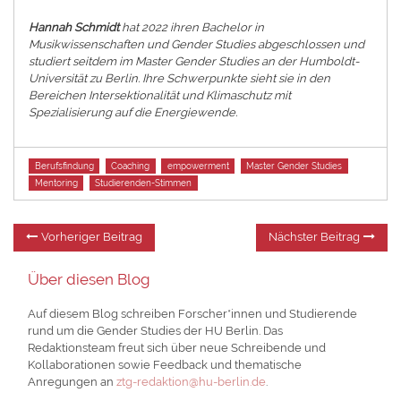
Hannah Schmidt
hat 2022 ihren Bachelor in
Musikwissenschaften und Gender Studies abgeschlossen und
studiert seitdem im Master Gender Studies an der Humboldt-
Universität zu Berlin. Ihre Schwerpunkte sieht sie in den
Bereichen Intersektionalität und Klimaschutz mit
Spezialisierung auf die Energiewende.
Tags
Berufsfindung
Coaching
empowerment
Master Gender Studies
Mentoring
Studierenden-Stimmen
Beitragsnavigation
Vorheriger
Nä
Vorheriger Beitrag
Nächster Beitrag
Beitrag:
Be
Über diesen Blog
Auf diesem Blog schreiben Forscher*innen und Studierende
rund um die Gender Studies der HU Berlin. Das
Redaktionsteam freut sich über neue Schreibende und
Kollaborationen sowie Feedback und thematische
Anregungen an
ztg-redaktion@hu-berlin.de
.