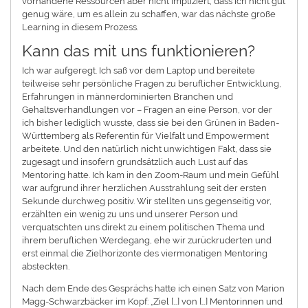
vorhandene Ressourcen aber nicht impliziert, dass ich nicht gut
genug wäre, um es allein zu schaffen, war das nächste große
Learning in diesem Prozess.
Kann das mit uns funktionieren?
Ich war aufgeregt. Ich saß vor dem Laptop und bereitete
teilweise sehr persönliche Fragen zu beruflicher Entwicklung,
Erfahrungen in männerdominierten Branchen und
Gehaltsverhandlungen vor – Fragen an eine Person, vor der
ich bisher lediglich wusste, dass sie bei den Grünen in Baden-
Württemberg als Referentin für Vielfalt und Empowerment
arbeitete. Und den natürlich nicht unwichtigen Fakt, dass sie
zugesagt und insofern grundsätzlich auch Lust auf das
Mentoring hatte. Ich kam in den Zoom-Raum und mein Gefühl
war aufgrund ihrer herzlichen Ausstrahlung seit der ersten
Sekunde durchweg positiv. Wir stellten uns gegenseitig vor,
erzählten ein wenig zu uns und unserer Person und
verquatschten uns direkt zu einem politischen Thema und
ihrem beruflichen Werdegang, ehe wir zurückruderten und
erst einmal die Zielhorizonte des viermonatigen Mentoring
absteckten.
Nach dem Ende des Gesprächs hatte ich einen Satz von Marion
Magg-Schwarzbäcker im Kopf: „Ziel […] von […] Mentorinnen und