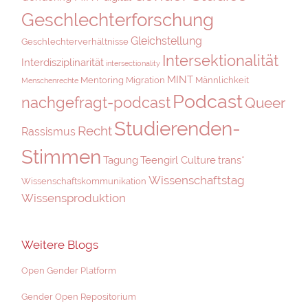
Geschlechterforschung
Gleichstellung
Geschlechterverhältnisse
Intersektionalität
Interdisziplinarität
intersectionality
MINT
Mentoring
Migration
Männlichkeit
Menschenrechte
Podcast
nachgefragt-podcast
Queer
Studierenden-
Recht
Rassismus
Stimmen
Tagung
Teengirl Culture
trans*
Wissenschaftstag
Wissenschaftskommunikation
Wissensproduktion
Weitere Blogs
Open Gender Platform
Gender Open Repositorium