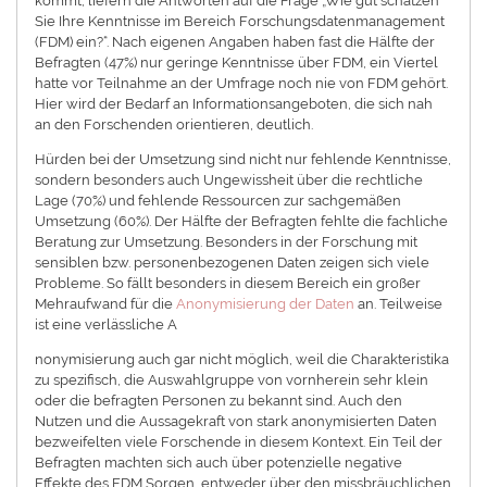
kommt, liefern die Antworten auf die Frage „Wie gut schätzen
Sie Ihre Kenntnisse im Bereich Forschungsdatenmanagement
(FDM) ein?“. Nach eigenen Angaben haben fast die Hälfte der
Befragten (47%) nur geringe Kenntnisse über FDM, ein Viertel
hatte vor Teilnahme an der Umfrage noch nie von FDM gehört.
Hier wird der Bedarf an Informationsangeboten, die sich nah
an den Forschenden orientieren, deutlich.
Hürden bei der Umsetzung sind nicht nur fehlende Kenntnisse,
sondern besonders auch Ungewissheit über die rechtliche
Lage (70%) und fehlende Ressourcen zur sachgemäßen
Umsetzung (60%). Der Hälfte der Befragten fehlte die fachliche
Beratung zur Umsetzung. Besonders in der Forschung mit
sensiblen bzw. personenbezogenen Daten zeigen sich viele
Probleme. So fällt besonders in diesem Bereich ein großer
Mehraufwand für die
Anonymisierung der Daten
an. Teilweise
ist eine verlässliche A
nonymisierung auch gar nicht möglich, weil die Charakteristika
zu spezifisch, die Auswahlgruppe von vornherein sehr klein
oder die befragten Personen zu bekannt sind. Auch den
Nutzen und die Aussagekraft von stark anonymisierten Daten
bezweifelten viele Forschende in diesem Kontext. Ein Teil der
Befragten machten sich auch über potenzielle negative
Effekte des FDM Sorgen, entweder über den missbräuchlichen