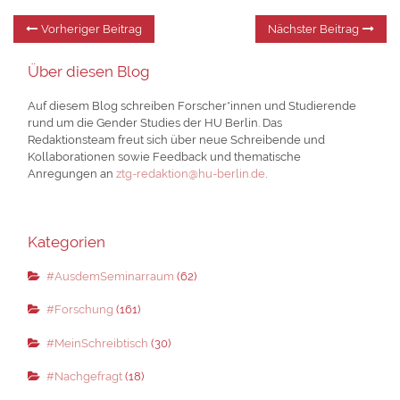
Beitragsnavigation
Vorheriger
Nä
Vorheriger Beitrag
Nächster Beitrag
Beitrag:
Be
Über diesen Blog
Auf diesem Blog schreiben Forscher*innen und Studierende
rund um die Gender Studies der HU Berlin. Das
Redaktionsteam freut sich über neue Schreibende und
Kollaborationen sowie Feedback und thematische
Anregungen an
ztg-redaktion@hu-berlin.de
.
Kategorien
#AusdemSeminarraum
(62)
#Forschung
(161)
#MeinSchreibtisch
(30)
#Nachgefragt
(18)