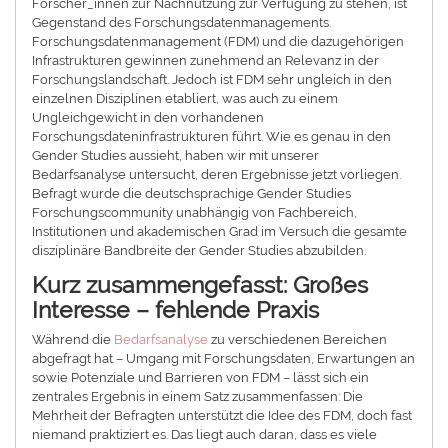
Forscher_innen zur Nachnutzung zur Verfügung zu stehen, ist
Gegenstand des Forschungsdatenmanagements.
Forschungsdatenmanagement (FDM) und die dazugehörigen
Infrastrukturen gewinnen zunehmend an Relevanz in der
Forschungslandschaft. Jedoch ist FDM sehr ungleich in den
einzelnen Disziplinen etabliert, was auch zu einem
Ungleichgewicht in den vorhandenen
Forschungsdateninfrastrukturen führt. Wie es genau in den
Gender Studies aussieht, haben wir mit unserer
Bedarfsanalyse untersucht, deren Ergebnisse jetzt vorliegen.
Befragt wurde die deutschsprachige Gender Studies
Forschungscommunity unabhängig von Fachbereich,
Institutionen und akademischen Grad im Versuch die gesamte
disziplinäre Bandbreite der Gender Studies abzubilden.
Kurz zusammengefasst: Großes
Interesse – fehlende Praxis
Während die
Bedarfsanalyse
zu verschiedenen Bereichen
abgefragt hat – Umgang mit Forschungsdaten, Erwartungen an
sowie Potenziale und Barrieren von FDM – lässt sich ein
zentrales Ergebnis in einem Satz zusammenfassen: Die
Mehrheit der Befragten unterstützt die Idee des FDM, doch fast
niemand praktiziert es. Das liegt auch daran, dass es viele