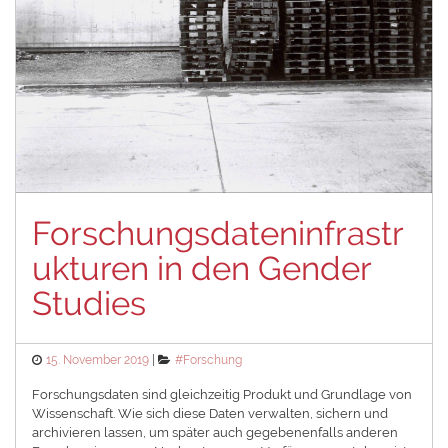
Forschungsdateninfrastr
ukturen in den Gender
Studies
Posted
Categories
15. November 2019
#Forschung
on
Forschungsdaten sind gleichzeitig Produkt und Grundlage von
Wissenschaft. Wie sich diese Daten verwalten, sichern und
archivieren lassen, um später auch gegebenenfalls anderen