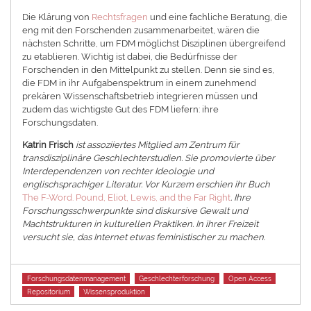
Die Klärung von
Rechtsfragen
und eine fachliche Beratung, die
eng mit den Forschenden zusammenarbeitet, wären die
nächsten Schritte, um FDM möglichst Disziplinen übergreifend
zu etablieren. Wichtig ist dabei, die Bedürfnisse der
Forschenden in den Mittelpunkt zu stellen. Denn sie sind es,
die FDM in ihr Aufgabenspektrum in einem zunehmend
prekären Wissenschaftsbetrieb integrieren müssen und
zudem das wichtigste Gut des FDM liefern: ihre
Forschungsdaten.
Katrin Frisch
ist assoziiertes Mitglied am Zentrum für
transdisziplinäre Geschlechterstudien. Sie promovierte über
Interdependenzen von rechter Ideologie und
englischsprachiger Literatur. Vor Kurzem erschien ihr Buch
The F-Word. Pound, Eliot, Lewis, and the Far Right
. Ihre
Forschungsschwerpunkte sind diskursive Gewalt und
Machtstrukturen in kulturellen Praktiken. In ihrer Freizeit
versucht sie, das Internet etwas feministischer zu machen.
Tags
Forschungsdatenmanagement
Geschlechterforschung
Open Access
Repositorium
Wissensproduktion