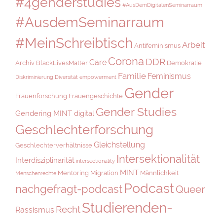
#4genderstudies
#AusDemDigitalenSeminarraum
#AusdemSeminarraum
#MeinSchreibtisch
Arbeit
Antifeminismus
Corona
DDR
Care
Archiv
BlackLivesMatter
Demokratie
Familie
Feminismus
Diskriminierung
Diversität
empowerment
Gender
Frauenforschung
Frauengeschichte
Gender Studies
Gendering MINT digital
Geschlechterforschung
Gleichstellung
Geschlechterverhältnisse
Intersektionalität
Interdisziplinarität
intersectionality
MINT
Mentoring
Migration
Männlichkeit
Menschenrechte
Podcast
nachgefragt-podcast
Queer
Studierenden-
Recht
Rassismus