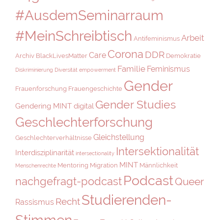
#AusdemSeminarraum
#MeinSchreibtisch
Arbeit
Antifeminismus
Corona
DDR
Care
Archiv
BlackLivesMatter
Demokratie
Familie
Feminismus
Diskriminierung
Diversität
empowerment
Gender
Frauenforschung
Frauengeschichte
Gender Studies
Gendering MINT digital
Geschlechterforschung
Gleichstellung
Geschlechterverhältnisse
Intersektionalität
Interdisziplinarität
intersectionality
MINT
Mentoring
Migration
Männlichkeit
Menschenrechte
Podcast
nachgefragt-podcast
Queer
Studierenden-
Recht
Rassismus
Stimmen