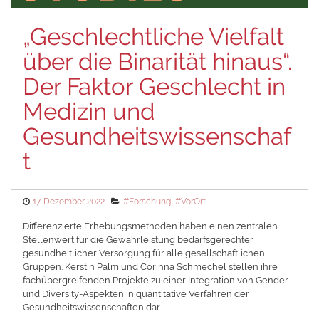
„Geschlechtliche Vielfalt
über die Binarität hinaus“.
Der Faktor Geschlecht in
Medizin und
Gesundheitswissenschaf
t
Posted
Categories
17. Dezember 2022
#Forschung
,
#VorOrt
on
Differenzierte Erhebungsmethoden haben einen zentralen
Stellenwert für die Gewährleistung bedarfsgerechter
gesundheitlicher Versorgung für alle gesellschaftlichen
Gruppen. Kerstin Palm und Corinna Schmechel stellen ihre
fachübergreifenden Projekte zu einer Integration von Gender-
und Diversity-Aspekten in quantitative Verfahren der
Gesundheitswissenschaften dar.