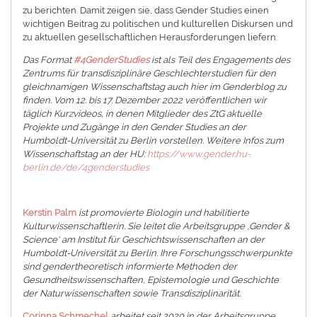
zu berichten. Damit zeigen sie, dass Gender Studies einen
wichtigen Beitrag zu politischen und kulturellen Diskursen und
zu aktuellen gesellschaftlichen Herausforderungen liefern.
Das Format
#4GenderStudies
ist als Teil des Engagements des
Zentrums für transdisziplinäre Geschlechterstudien für den
gleichnamigen Wissenschaftstag auch hier im Genderblog zu
finden. Vom 12. bis 17. Dezember 2022 veröffentlichen wir
täglich Kurzvideos, in denen Mitglieder des ZtG aktuelle
Projekte und Zugänge in den Gender Studies an der
Humboldt-Universität zu Berlin vorstellen. Weitere Infos zum
Wissenschaftstag an der HU:
https://www.gender.hu-
berlin.de/de/4genderstudies
Kerstin Palm
ist promovierte Biologin und habilitierte
Kulturwissenschaftlerin. Sie leitet die Arbeitsgruppe ‚Gender &
Science‘ am Institut für Geschichtswissenschaften an der
Humboldt-Universität zu Berlin. Ihre Forschungsschwerpunkte
sind gendertheoretisch informierte Methoden der
Gesundheitswissenschaften, Epistemologie und Geschichte
der Naturwissenschaften sowie Transdisziplinarität.
Corinna Schmechel
arbeitet seit 2020 in der Arbeitsgruppe