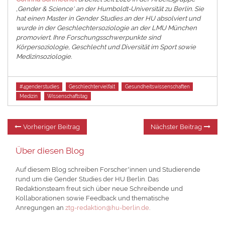
‚Gender & Science‘ an der Humboldt-Universität zu Berlin. Sie
hat einen Master in Gender Studies an der HU absolviert und
wurde in der Geschlechtersoziologie an der LMU München
promoviert. Ihre Forschungsschwerpunkte sind
Körpersoziologie, Geschlecht und Diversität im Sport sowie
Medizinsoziologie.
Tags
#4genderstudies
Geschlechtervielfalt
Gesundheitswissenschaften
Medizin
Wissenschaftstag
Beitragsnavigation
Vorheriger
Nä
Vorheriger Beitrag
Nächster Beitrag
Beitrag:
Be
Über diesen Blog
Auf diesem Blog schreiben Forscher*innen und Studierende
rund um die Gender Studies der HU Berlin. Das
Redaktionsteam freut sich über neue Schreibende und
Kollaborationen sowie Feedback und thematische
Anregungen an
ztg-redaktion@hu-berlin.de
.