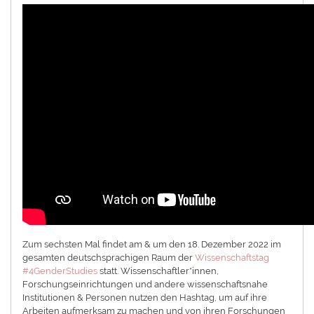
Zum sechsten Mal findet am & um den 18. Dezember 2022 im
gesamten deutschsprachigen Raum der
Wissenschaftstag
#4GenderStudies
statt. Wissenschaftler*innen,
Forschungseinrichtungen und andere wissenschaftsnahe
Institutionen & Personen nutzen den Hashtag, um auf ihre
Arbeiten aufmerksam zu machen und von ihren Forschungen