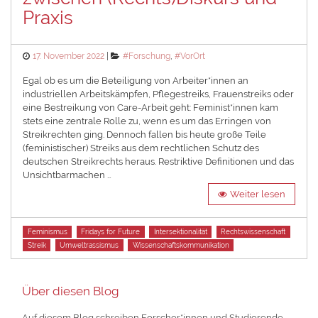
Praxis
Posted
Categories
17. November 2022
#Forschung
,
#VorOrt
on
Egal ob es um die Beteiligung von Arbeiter*innen an
industriellen Arbeitskämpfen, Pflegestreiks, Frauenstreiks oder
eine Bestreikung von Care-Arbeit geht: Feminist*innen kam
stets eine zentrale Rolle zu, wenn es um das Erringen von
Streikrechten ging. Dennoch fallen bis heute große Teile
(feministischer) Streiks aus dem rechtlichen Schutz des
deutschen Streikrechts heraus. Restriktive Definitionen und das
Unsichtbarmachen …
Weiter lesen
Tags
Feminismus
Fridays for Future
Intersektionalität
Rechtswissenschaft
Streik
Umweltrassismus
Wissenschaftskommunikation
Über diesen Blog
Auf diesem Blog schreiben Forscher*innen und Studierende