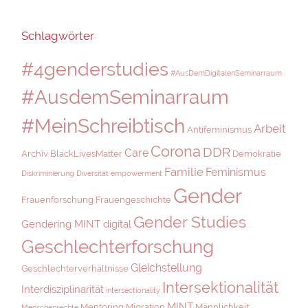
Schlagwörter
#4genderstudies
#AusDemDigitalenSeminarraum
#AusdemSeminarraum
#MeinSchreibtisch
Arbeit
Antifeminismus
Corona
DDR
Care
Archiv
BlackLivesMatter
Demokratie
Familie
Feminismus
Diskriminierung
Diversität
empowerment
Gender
Frauenforschung
Frauengeschichte
Gender Studies
Gendering MINT digital
Geschlechterforschung
Gleichstellung
Geschlechterverhältnisse
Intersektionalität
Interdisziplinarität
intersectionality
MINT
Mentoring
Migration
Männlichkeit
Menschenrechte