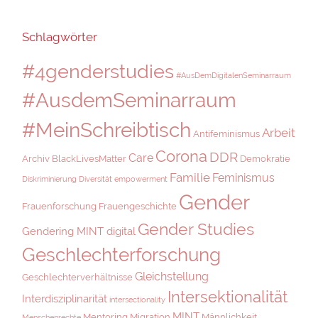
Schlagwörter
#4genderstudies
#AusDemDigitalenSeminarraum
#AusdemSeminarraum
#MeinSchreibtisch
Arbeit
Antifeminismus
Corona
DDR
Care
Archiv
BlackLivesMatter
Demokratie
Familie
Feminismus
Diskriminierung
Diversität
empowerment
Gender
Frauenforschung
Frauengeschichte
Gender Studies
Gendering MINT digital
Geschlechterforschung
Gleichstellung
Geschlechterverhältnisse
Intersektionalität
Interdisziplinarität
intersectionality
MINT
Mentoring
Migration
Männlichkeit
Menschenrechte