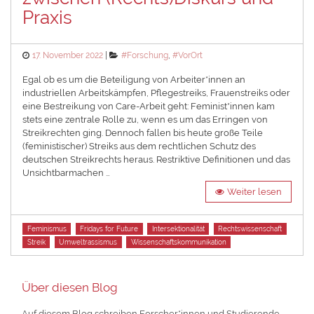
Praxis
Posted
Categories
17. November 2022
#Forschung
,
#VorOrt
on
Egal ob es um die Beteiligung von Arbeiter*innen an
industriellen Arbeitskämpfen, Pflegestreiks, Frauenstreiks oder
eine Bestreikung von Care-Arbeit geht: Feminist*innen kam
stets eine zentrale Rolle zu, wenn es um das Erringen von
Streikrechten ging. Dennoch fallen bis heute große Teile
(feministischer) Streiks aus dem rechtlichen Schutz des
deutschen Streikrechts heraus. Restriktive Definitionen und das
Unsichtbarmachen …
Weiter lesen
Tags
Feminismus
Fridays for Future
Intersektionalität
Rechtswissenschaft
Streik
Umweltrassismus
Wissenschaftskommunikation
Über diesen Blog
Auf diesem Blog schreiben Forscher*innen und Studierende