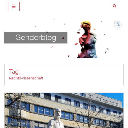
☰
Zum
Inhalt
springen
Genderblog
Tag:
Rechtswissenschaft