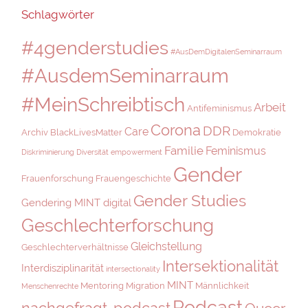
Schlagwörter
#4genderstudies
#AusDemDigitalenSeminarraum
#AusdemSeminarraum
#MeinSchreibtisch
Arbeit
Antifeminismus
Corona
DDR
Care
Archiv
BlackLivesMatter
Demokratie
Familie
Feminismus
Diskriminierung
Diversität
empowerment
Gender
Frauenforschung
Frauengeschichte
Gender Studies
Gendering MINT digital
Geschlechterforschung
Gleichstellung
Geschlechterverhältnisse
Intersektionalität
Interdisziplinarität
intersectionality
MINT
Mentoring
Migration
Männlichkeit
Menschenrechte
Podcast
nachgefragt-podcast