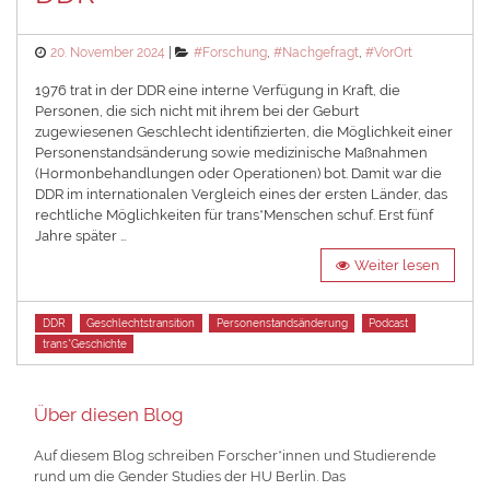
Posted
Categories
20. November 2024
#Forschung
,
#Nachgefragt
,
#VorOrt
on
1976 trat in der DDR eine interne Verfügung in Kraft, die
Personen, die sich nicht mit ihrem bei der Geburt
zugewiesenen Geschlecht identifizierten, die Möglichkeit einer
Personenstandsänderung sowie medizinische Maßnahmen
(Hormonbehandlungen oder Operationen) bot. Damit war die
DDR im internationalen Vergleich eines der ersten Länder, das
rechtliche Möglichkeiten für trans*Menschen schuf. Erst fünf
Jahre später …
Weiter lesen
Tags
DDR
Geschlechtstransition
Personenstandsänderung
Podcast
trans*Geschichte
Über diesen Blog
Auf diesem Blog schreiben Forscher*innen und Studierende
rund um die Gender Studies der HU Berlin. Das