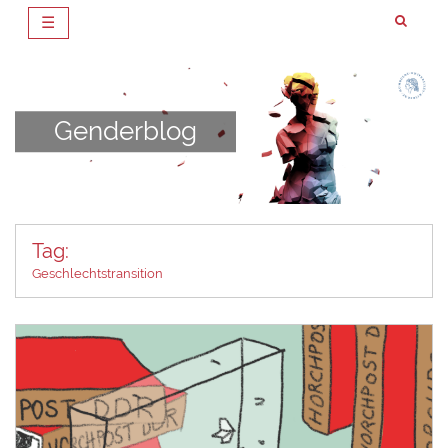
☰
Zum
Inhalt
springen
Genderblog
Tag:
Geschlechtstransition