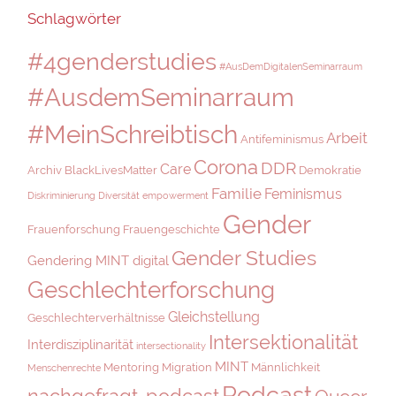
Schlagwörter
#4genderstudies
#AusDemDigitalenSeminarraum
#AusdemSeminarraum
#MeinSchreibtisch
Arbeit
Antifeminismus
Corona
DDR
Care
Archiv
BlackLivesMatter
Demokratie
Familie
Feminismus
Diskriminierung
Diversität
empowerment
Gender
Frauenforschung
Frauengeschichte
Gender Studies
Gendering MINT digital
Geschlechterforschung
Gleichstellung
Geschlechterverhältnisse
Intersektionalität
Interdisziplinarität
intersectionality
MINT
Mentoring
Migration
Männlichkeit
Menschenrechte
Podcast
nachgefragt-podcast