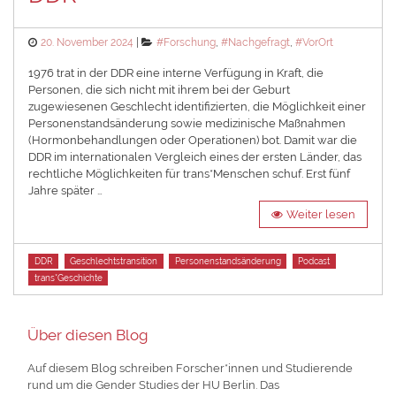
Posted
Categories
20. November 2024
#Forschung
,
#Nachgefragt
,
#VorOrt
on
1976 trat in der DDR eine interne Verfügung in Kraft, die
Personen, die sich nicht mit ihrem bei der Geburt
zugewiesenen Geschlecht identifizierten, die Möglichkeit einer
Personenstandsänderung sowie medizinische Maßnahmen
(Hormonbehandlungen oder Operationen) bot. Damit war die
DDR im internationalen Vergleich eines der ersten Länder, das
rechtliche Möglichkeiten für trans*Menschen schuf. Erst fünf
Jahre später …
Weiter lesen
Tags
DDR
Geschlechtstransition
Personenstandsänderung
Podcast
trans*Geschichte
Über diesen Blog
Auf diesem Blog schreiben Forscher*innen und Studierende
rund um die Gender Studies der HU Berlin. Das