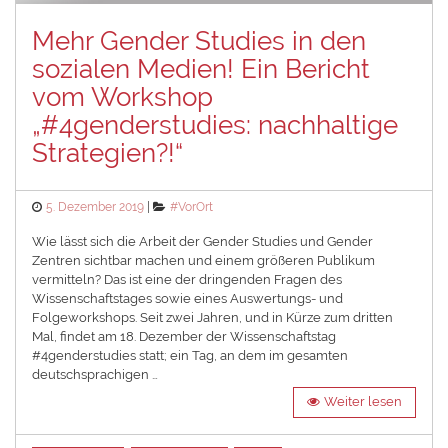
Mehr Gender Studies in den
sozialen Medien! Ein Bericht
vom Workshop
„#4genderstudies: nachhaltige
Strategien?!“
Posted
Categories
5. Dezember 2019
#VorOrt
on
Wie lässt sich die Arbeit der Gender Studies und Gender
Zentren sichtbar machen und einem größeren Publikum
vermitteln? Das ist eine der dringenden Fragen des
Wissenschaftstages sowie eines Auswertungs- und
Folgeworkshops. Seit zwei Jahren, und in Kürze zum dritten
Mal, findet am 18. Dezember der Wissenschaftstag
#4genderstudies statt; ein Tag, an dem im gesamten
deutschsprachigen …
Weiter lesen