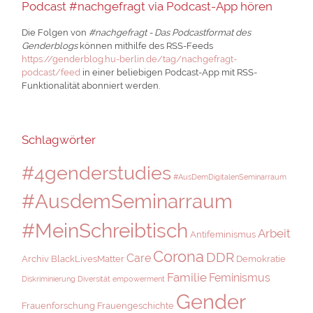
Podcast #nachgefragt via Podcast-App hören
Die Folgen von
#nachgefragt - Das Podcastformat des
Genderblogs
können mithilfe des RSS-Feeds
https://genderblog.hu-berlin.de/tag/nachgefragt-
podcast/feed
in einer beliebigen Podcast-App mit RSS-
Funktionalität abonniert werden.
Schlagwörter
#4genderstudies
#AusDemDigitalenSeminarraum
#AusdemSeminarraum
#MeinSchreibtisch
Arbeit
Antifeminismus
Corona
DDR
Care
Archiv
BlackLivesMatter
Demokratie
Familie
Feminismus
Diskriminierung
Diversität
empowerment
Gender
Frauenforschung
Frauengeschichte