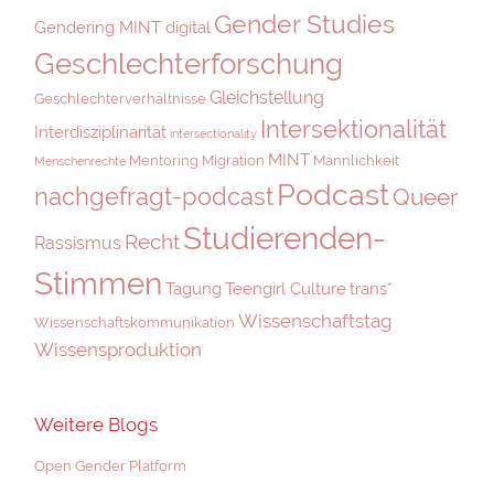
Gender Studies
Gendering MINT digital
Geschlechterforschung
Gleichstellung
Geschlechterverhältnisse
Intersektionalität
Interdisziplinarität
intersectionality
MINT
Mentoring
Migration
Männlichkeit
Menschenrechte
Podcast
nachgefragt-podcast
Queer
Studierenden-
Recht
Rassismus
Stimmen
Tagung
Teengirl Culture
trans*
Wissenschaftstag
Wissenschaftskommunikation
Wissensproduktion
Weitere Blogs
Open Gender Platform