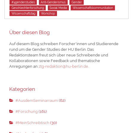
Tags
#4genderstudies
Anti-Genderismus
Gender
Geschlechterforschung
Social Media
Wissenschaftskommunikation
Wissenschaftstag
Workshop
Über diesen Blog
Auf diesem Blog schreiben Forscher*innen und Studierende
rund um die Gender Studies der HU Berlin. Das
Redaktionsteam freut sich über neue Schreibende und
Kollaborationen sowie Feedback und thematische
Anregungen an
ztg-redaktion@hu-berlin.de
.
Kategorien
#AusdemSeminarraum
(62)
#Forschung
(161)
#MeinSchreibtisch
(30)