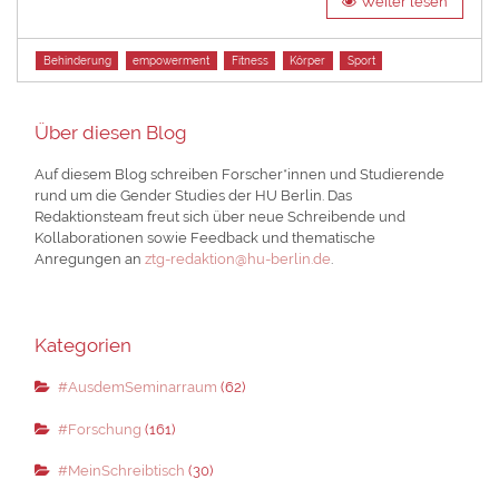
Weiter lesen
Tags
Behinderung
empowerment
Fitness
Körper
Sport
Über diesen Blog
Auf diesem Blog schreiben Forscher*innen und Studierende
rund um die Gender Studies der HU Berlin. Das
Redaktionsteam freut sich über neue Schreibende und
Kollaborationen sowie Feedback und thematische
Anregungen an
ztg-redaktion@hu-berlin.de
.
Kategorien
#AusdemSeminarraum
(62)
#Forschung
(161)
#MeinSchreibtisch
(30)