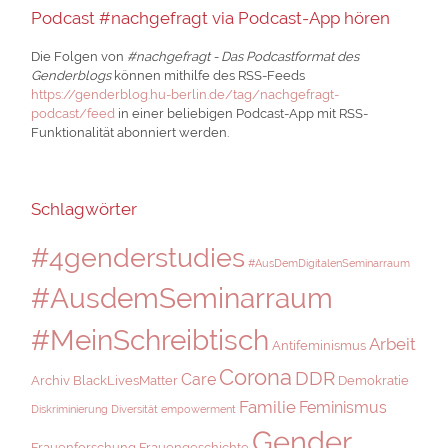
Podcast #nachgefragt via Podcast-App hören
Die Folgen von
#nachgefragt - Das Podcastformat des
Genderblogs
können mithilfe des RSS-Feeds
https://genderblog.hu-berlin.de/tag/nachgefragt-
podcast/feed
in einer beliebigen Podcast-App mit RSS-
Funktionalität abonniert werden.
Schlagwörter
#4genderstudies
#AusDemDigitalenSeminarraum
#AusdemSeminarraum
#MeinSchreibtisch
Arbeit
Antifeminismus
Corona
DDR
Care
Archiv
BlackLivesMatter
Demokratie
Familie
Feminismus
Diskriminierung
Diversität
empowerment
Gender
Frauenforschung
Frauengeschichte