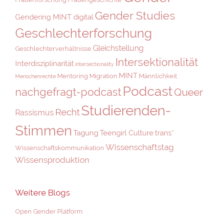
Gender Studies
Gendering MINT digital
Geschlechterforschung
Gleichstellung
Geschlechterverhältnisse
Intersektionalität
Interdisziplinarität
intersectionality
MINT
Mentoring
Migration
Männlichkeit
Menschenrechte
Podcast
nachgefragt-podcast
Queer
Studierenden-
Recht
Rassismus
Stimmen
Tagung
Teengirl Culture
trans*
Wissenschaftstag
Wissenschaftskommunikation
Wissensproduktion
Weitere Blogs
Open Gender Platform