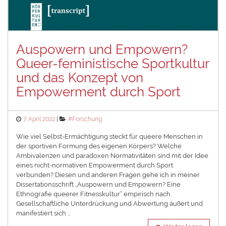
Auspowern und Empowern?
Queer-feministische Sportkultur
und das Konzept von
Empowerment durch Sport
Posted
Categories
7. April 2022
#Forschung
on
Wie viel Selbst-Ermächtigung steckt für queere Menschen in
der sportiven Formung des eigenen Körpers? Welche
Ambivalenzen und paradoxen Normativitäten sind mit der Idee
eines nicht-normativen Empowerment durch Sport
verbunden? Diesen und anderen Fragen gehe ich in meiner
Dissertationsschrift „Auspowern und Empowern? Eine
Ethnografie queerer Fitnesskultur“ empirisch nach.
Gesellschaftliche Unterdrückung und Abwertung äußert und
manifestiert sich …