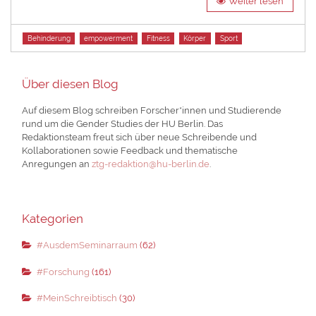
Weiter lesen
Tags
Behinderung
empowerment
Fitness
Körper
Sport
Über diesen Blog
Auf diesem Blog schreiben Forscher*innen und Studierende
rund um die Gender Studies der HU Berlin. Das
Redaktionsteam freut sich über neue Schreibende und
Kollaborationen sowie Feedback und thematische
Anregungen an
ztg-redaktion@hu-berlin.de
.
Kategorien
#AusdemSeminarraum
(62)
#Forschung
(161)
#MeinSchreibtisch
(30)