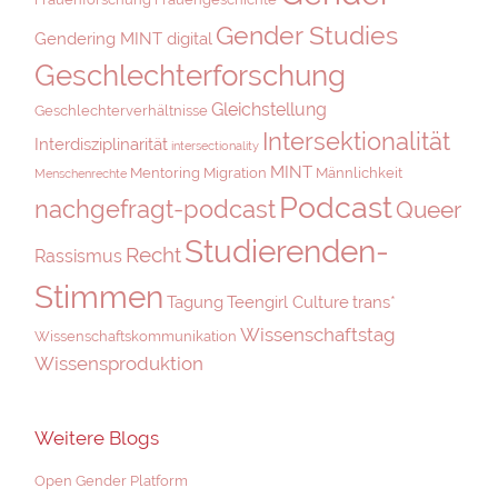
Gender Studies
Gendering MINT digital
Geschlechterforschung
Gleichstellung
Geschlechterverhältnisse
Intersektionalität
Interdisziplinarität
intersectionality
MINT
Mentoring
Migration
Männlichkeit
Menschenrechte
Podcast
nachgefragt-podcast
Queer
Studierenden-
Recht
Rassismus
Stimmen
Tagung
Teengirl Culture
trans*
Wissenschaftstag
Wissenschaftskommunikation
Wissensproduktion
Weitere Blogs
Open Gender Platform