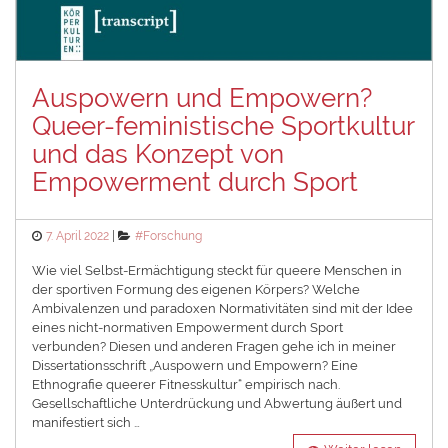
Auspowern und Empowern?
Queer-feministische Sportkultur
und das Konzept von
Empowerment durch Sport
Posted
Categories
7. April 2022
#Forschung
on
Wie viel Selbst-Ermächtigung steckt für queere Menschen in
der sportiven Formung des eigenen Körpers? Welche
Ambivalenzen und paradoxen Normativitäten sind mit der Idee
eines nicht-normativen Empowerment durch Sport
verbunden? Diesen und anderen Fragen gehe ich in meiner
Dissertationsschrift „Auspowern und Empowern? Eine
Ethnografie queerer Fitnesskultur“ empirisch nach.
Gesellschaftliche Unterdrückung und Abwertung äußert und
manifestiert sich …