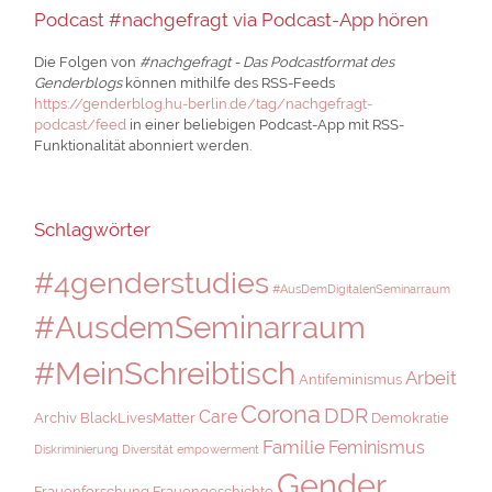
Podcast #nachgefragt via Podcast-App hören
Die Folgen von
#nachgefragt - Das Podcastformat des
Genderblogs
können mithilfe des RSS-Feeds
https://genderblog.hu-berlin.de/tag/nachgefragt-
podcast/feed
in einer beliebigen Podcast-App mit RSS-
Funktionalität abonniert werden.
Schlagwörter
#4genderstudies
#AusDemDigitalenSeminarraum
#AusdemSeminarraum
#MeinSchreibtisch
Arbeit
Antifeminismus
Corona
DDR
Care
Archiv
BlackLivesMatter
Demokratie
Familie
Feminismus
Diskriminierung
Diversität
empowerment
Gender
Frauenforschung
Frauengeschichte