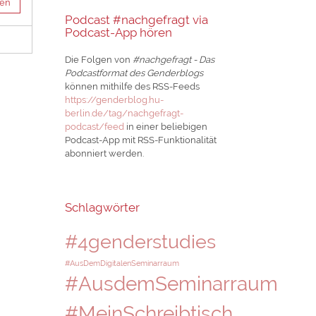
sen
Podcast #nachgefragt via
Podcast-App hören
Die Folgen von
#nachgefragt - Das
Podcastformat des Genderblogs
können mithilfe des RSS-Feeds
https://genderblog.hu-
berlin.de/tag/nachgefragt-
podcast/feed
in einer beliebigen
Podcast-App mit RSS-Funktionalität
abonniert werden.
Schlagwörter
#4genderstudies
#AusDemDigitalenSeminarraum
#AusdemSeminarraum
#MeinSchreibtisch