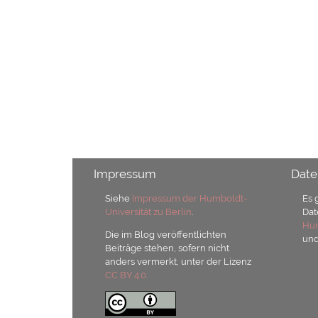
Impressum
Date
Siehe
Impressum der Humboldt-
Es 
Universität zu Berlin
.
Dat
Hum
Die im Blog veröffentlichten
un
Beiträge stehen, sofern nicht
anders vermerkt, unter der Lizenz
CC BY 4.0.