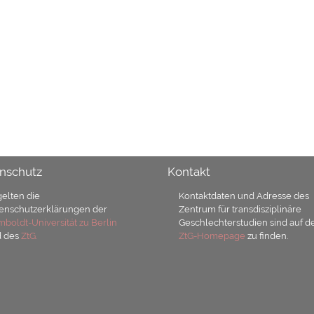
nschutz
Kontakt
gelten die
Kontaktdaten und Adresse des
enschutzerklärungen der
Zentrum für transdisziplinäre
boldt-Universität zu Berlin
Geschlechterstudien sind auf d
d des
ZtG.
ZtG-Homepage
zu finden.