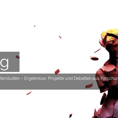
og
hterstudien – Ergebnisse, Projekte und Debatten aus Forschu