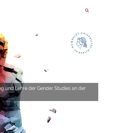
ng und Lehre der Gender Studies an der