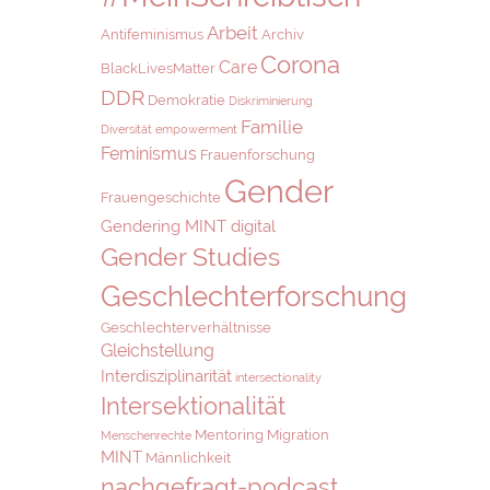
Arbeit
Antifeminismus
Archiv
Corona
Care
BlackLivesMatter
DDR
Demokratie
Diskriminierung
Familie
Diversität
empowerment
Feminismus
Frauenforschung
Gender
Frauengeschichte
Gendering MINT digital
Gender Studies
Geschlechterforschung
Geschlechterverhältnisse
Gleichstellung
Interdisziplinarität
intersectionality
Intersektionalität
Mentoring
Migration
Menschenrechte
MINT
Männlichkeit
nachgefragt-podcast