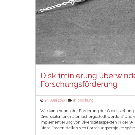
Diskriminierung überwinden
Forschungsförderung
Posted
Categories
29. Juni 2023
#Forschung
on
Wie kann neben der Förderung der Gleichstellung 
Diversitätsmerkmalen sichergestellt werden? Und 
Implementierung von Diversitätsaspekten in der Wi
Diese Fragen stellen sich Forschungsprojekte spät