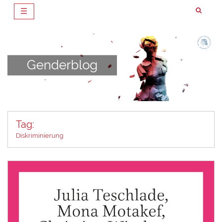
☰
Zum
Inhalt
springen
Genderblog
Tag:
Diskriminierung