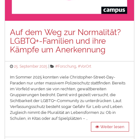
Auf dem Weg zur Normalität?
LGBTQ+-Familien und ihre
Kämpfe um Anerkennung
Posted
Categories
25. September 2025
#Forschung
,
#VorOrt
on
Im Sommer 2025 konnten viele Christopher-Street-Day-
Paraden nur unter massivem Polizeischutz stattfinden. Bereits
im Vorfeld wurden sie von rechten, gewaltbereiten
Gruppierungen bedroht. Damit wird gezielt versucht, die
Sichtbarkeit der LGBTQ+-Community zu unterdrücken. Laut
Verfassungsschutz besteht sogar Gefahr für Leib und Leben.
Zugleich nimmt die Pluralität an Lebensformen zu: Ob in
Schulen, in Kitas oder auf Spielplätzen – …
Weiter lesen