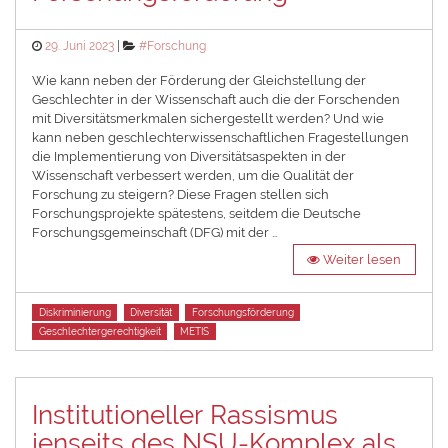
Posted
Categories
29. Juni 2023
#Forschung
on
Wie kann neben der Förderung der Gleichstellung der
Geschlechter in der Wissenschaft auch die der Forschenden
mit Diversitätsmerkmalen sichergestellt werden? Und wie
kann neben geschlechterwissenschaftlichen Fragestellungen
die Implementierung von Diversitätsaspekten in der
Wissenschaft verbessert werden, um die Qualität der
Forschung zu steigern? Diese Fragen stellen sich
Forschungsprojekte spätestens, seitdem die Deutsche
Forschungsgemeinschaft (DFG) mit der …
Weiter lesen
Tags
Diskriminierung
Diversität
Forschungsförderung
Geschlechtergerechtigkeit
METIS
Institutioneller Rassismus
jenseits des NSU-Komplex als