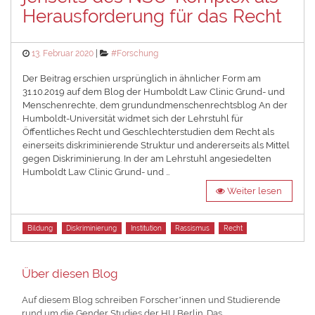
Herausforderung für das Recht
Posted
Categories
13. Februar 2020
#Forschung
on
Der Beitrag erschien ursprünglich in ähnlicher Form am
31.10.2019 auf dem Blog der Humboldt Law Clinic Grund- und
Menschenrechte, dem grundundmenschenrechtsblog An der
Humboldt-Universität widmet sich der Lehrstuhl für
Öffentliches Recht und Geschlechterstudien dem Recht als
einerseits diskriminierende Struktur und andererseits als Mittel
gegen Diskriminierung. In der am Lehrstuhl angesiedelten
Humboldt Law Clinic Grund- und …
Weiter lesen
Tags
Bildung
Diskriminierung
Institution
Rassismus
Recht
Über diesen Blog
Auf diesem Blog schreiben Forscher*innen und Studierende
rund um die Gender Studies der HU Berlin. Das