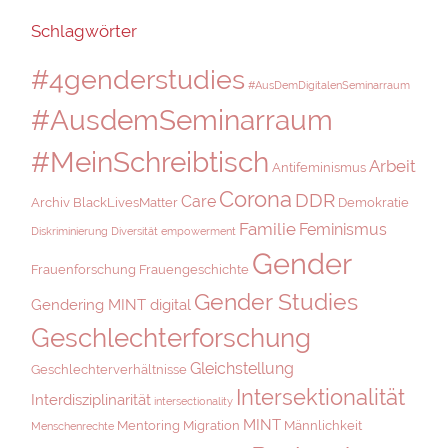
Schlagwörter
#4genderstudies
#AusDemDigitalenSeminarraum
#AusdemSeminarraum
#MeinSchreibtisch
Arbeit
Antifeminismus
Corona
DDR
Care
Archiv
BlackLivesMatter
Demokratie
Familie
Feminismus
Diskriminierung
Diversität
empowerment
Gender
Frauenforschung
Frauengeschichte
Gender Studies
Gendering MINT digital
Geschlechterforschung
Gleichstellung
Geschlechterverhältnisse
Intersektionalität
Interdisziplinarität
intersectionality
MINT
Mentoring
Migration
Männlichkeit
Menschenrechte