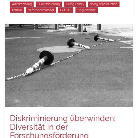
Tags
Anerkennung
Diskriminierung
Doing Family
doing reproduction
Familie
Heteronormativität
LGBTQ+
Ungleichheit
Diskriminierung überwinden:
Diversität in der
Forschungsförderung