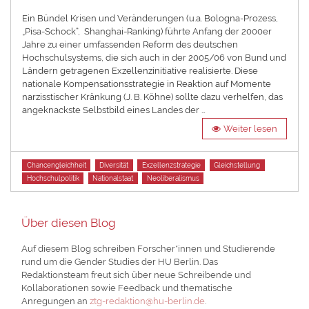
on
Ein Bündel Krisen und Veränderungen (u.a. Bologna-Prozess,
„Pisa-Schock“, Shanghai-Ranking) führte Anfang der 2000er
Jahre zu einer umfassenden Reform des deutschen
Hochschulsystems, die sich auch in der 2005/06 von Bund und
Ländern getragenen Exzellenzinitiative realisierte. Diese
nationale Kompensationsstrategie in Reaktion auf Momente
narzisstischer Kränkung (J. B. Köhne) sollte dazu verhelfen, das
angeknackste Selbstbild eines Landes der …
Weiter lesen
Tags
Chancengleichheit
Diversität
Exzellenzstrategie
Gleichstellung
Hochschulpolitik
Nationalstaat
Neoliberalismus
Über diesen Blog
Auf diesem Blog schreiben Forscher*innen und Studierende
rund um die Gender Studies der HU Berlin. Das
Redaktionsteam freut sich über neue Schreibende und
Kollaborationen sowie Feedback und thematische
Anregungen an
ztg-redaktion@hu-berlin.de
.