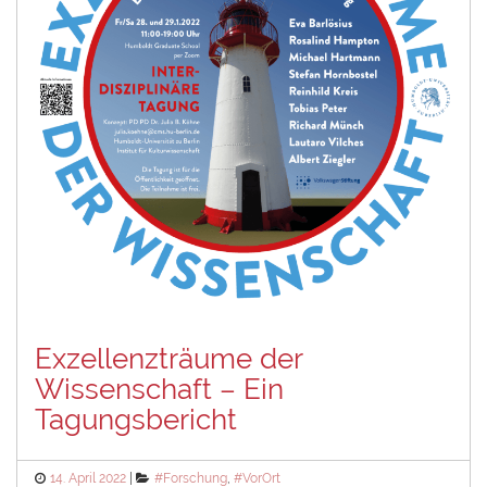
Exzellenzträume der
Wissenschaft – Ein
Tagungsbericht
Posted
Categories
14. April 2022
#Forschung
,
#VorOrt