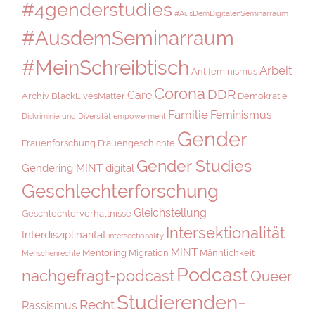
#4genderstudies
#AusDemDigitalenSeminarraum
#AusdemSeminarraum
#MeinSchreibtisch
Arbeit
Antifeminismus
Corona
DDR
Care
Archiv
BlackLivesMatter
Demokratie
Familie
Feminismus
Diskriminierung
Diversität
empowerment
Gender
Frauenforschung
Frauengeschichte
Gender Studies
Gendering MINT digital
Geschlechterforschung
Gleichstellung
Geschlechterverhältnisse
Intersektionalität
Interdisziplinarität
intersectionality
MINT
Mentoring
Migration
Männlichkeit
Menschenrechte
Podcast
nachgefragt-podcast
Queer
Studierenden-
Recht
Rassismus