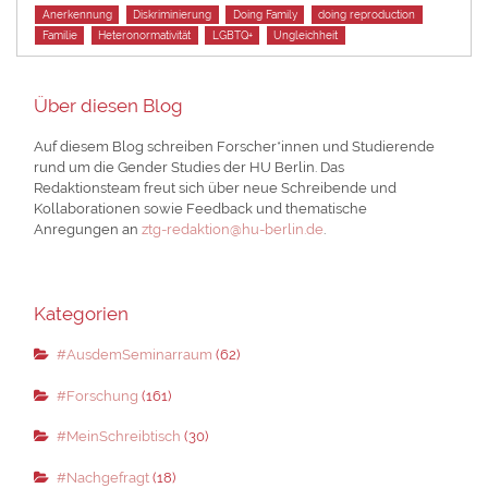
Tags
Anerkennung
Diskriminierung
Doing Family
doing reproduction
Familie
Heteronormativität
LGBTQ+
Ungleichheit
Über diesen Blog
Auf diesem Blog schreiben Forscher*innen und Studierende
rund um die Gender Studies der HU Berlin. Das
Redaktionsteam freut sich über neue Schreibende und
Kollaborationen sowie Feedback und thematische
Anregungen an
ztg-redaktion@hu-berlin.de
.
Kategorien
#AusdemSeminarraum
(62)
#Forschung
(161)
#MeinSchreibtisch
(30)
#Nachgefragt
(18)