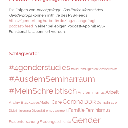
Die Folgen von
#nachgefragt - Das Podcastformat des
Genderblogs
können mithilfe des RSS-Feeds
https://genderblog.hu-berlin.de/tag/nachgefragt-
podcast/feed
in einer beliebigen Podcast-App mit RSS-
Funktionalität abonniert werden.
Schlagwörter
#4genderstudies
#AusDemDigitalenSeminarraum
#AusdemSeminarraum
#MeinSchreibtisch
Arbeit
Antifeminismus
Corona
DDR
Care
Archiv
BlackLivesMatter
Demokratie
Familie
Feminismus
Diskriminierung
Diversität
empowerment
Gender
Frauenforschung
Frauengeschichte