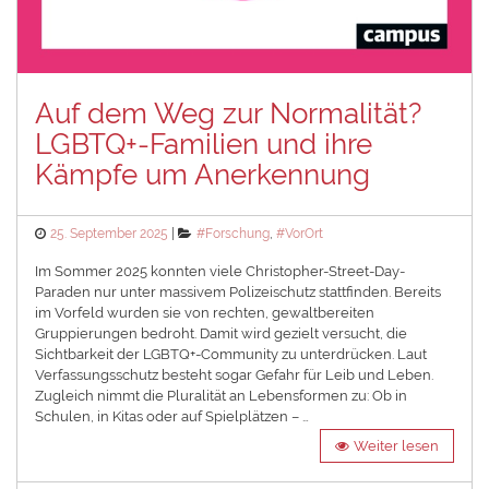
Auf dem Weg zur Normalität?
LGBTQ+-Familien und ihre
Kämpfe um Anerkennung
Posted
Categories
25. September 2025
#Forschung
,
#VorOrt
on
Im Sommer 2025 konnten viele Christopher-Street-Day-
Paraden nur unter massivem Polizeischutz stattfinden. Bereits
im Vorfeld wurden sie von rechten, gewaltbereiten
Gruppierungen bedroht. Damit wird gezielt versucht, die
Sichtbarkeit der LGBTQ+-Community zu unterdrücken. Laut
Verfassungsschutz besteht sogar Gefahr für Leib und Leben.
Zugleich nimmt die Pluralität an Lebensformen zu: Ob in
Schulen, in Kitas oder auf Spielplätzen – …
Weiter lesen