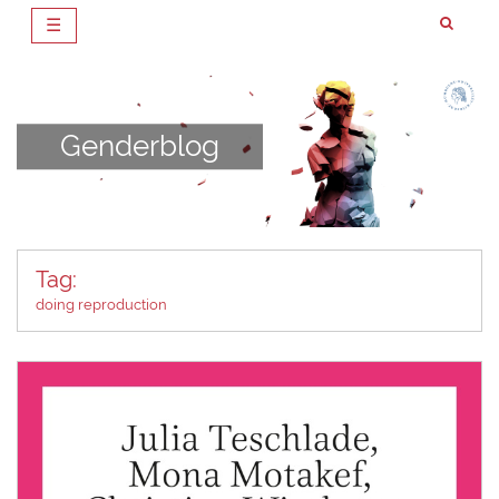
☰
Zum
Inhalt
springen
Genderblog
Tag:
doing reproduction