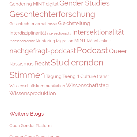
Gender Studies
Gendering MINT digital
Geschlechterforschung
Gleichstellung
Geschlechterverhältnisse
Intersektionalität
Interdisziplinarität
intersectionality
MINT
Mentoring
Migration
Männlichkeit
Menschenrechte
Podcast
nachgefragt-podcast
Queer
Studierenden-
Recht
Rassismus
Stimmen
Tagung
Teengirl Culture
trans*
Wissenschaftstag
Wissenschaftskommunikation
Wissensproduktion
Weitere Blogs
Open Gender Platform
Gender Open Repositorium