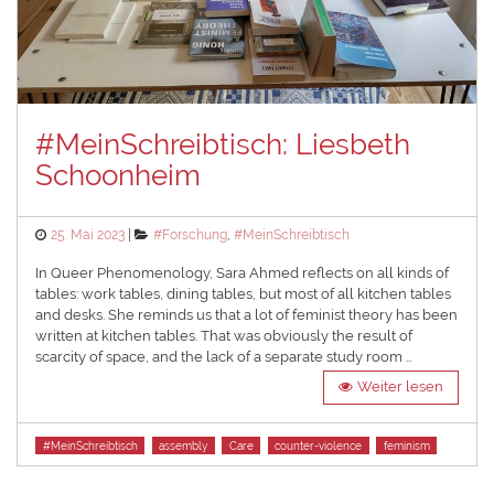
#MeinSchreibtisch: Liesbeth
Schoonheim
Posted
Categories
25. Mai 2023
#Forschung
,
#MeinSchreibtisch
on
In Queer Phenomenology, Sara Ahmed reflects on all kinds of
tables: work tables, dining tables, but most of all kitchen tables
and desks. She reminds us that a lot of feminist theory has been
written at kitchen tables. That was obviously the result of
scarcity of space, and the lack of a separate study room …
Weiter lesen
Tags
#MeinSchreibtisch
assembly
Care
counter-violence
feminism