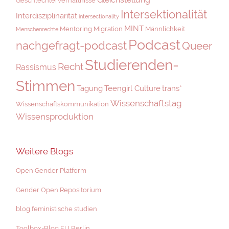
Geschlechterverhältnisse
Intersektionalität
Interdisziplinarität
intersectionality
MINT
Mentoring
Migration
Männlichkeit
Menschenrechte
Podcast
nachgefragt-podcast
Queer
Studierenden-
Recht
Rassismus
Stimmen
Tagung
Teengirl Culture
trans*
Wissenschaftstag
Wissenschaftskommunikation
Wissensproduktion
Weitere Blogs
Open Gender Platform
Gender Open Repositorium
blog feministische studien
Toolbox-Blog FU Berlin