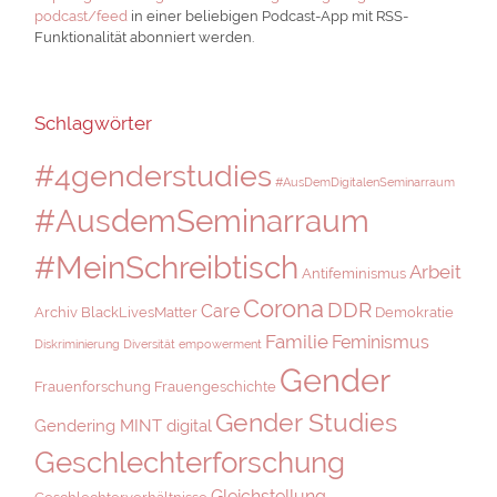
podcast/feed
in einer beliebigen Podcast-App mit RSS-
Funktionalität abonniert werden.
Schlagwörter
#4genderstudies
#AusDemDigitalenSeminarraum
#AusdemSeminarraum
#MeinSchreibtisch
Arbeit
Antifeminismus
Corona
DDR
Care
Archiv
BlackLivesMatter
Demokratie
Familie
Feminismus
Diskriminierung
Diversität
empowerment
Gender
Frauenforschung
Frauengeschichte
Gender Studies
Gendering MINT digital
Geschlechterforschung
Gleichstellung