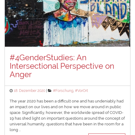
#4GenderStudies: An
Intersectional Perspective on
Anger
Posted
Categories
18. Dezember 2020
#Forschung
,
#VorOrt
on
The year 2020 has been a difficult one and has undeniably had
an impact on our lives and on how we move around in public
space. Significantly, however, the worldwide spread of COVID-
19 has shed light on important questions around the concept of
universal humanity; questions that have been in the room for a
long …