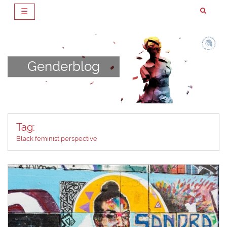
☰
Zum
Inhalt
springen
Genderblog
Tag:
Black feminist perspective