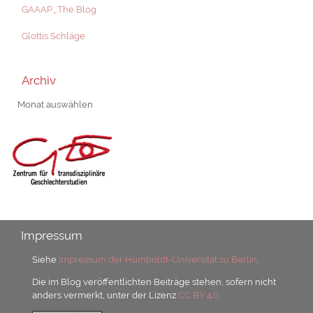
GAAAP_The Blog
Glottis Schläge
Archiv
Archiv
Impressum
Siehe
Impressum der Humboldt-Universität zu Berlin
.
Die im Blog veröffentlichten Beiträge stehen, sofern nicht
anders vermerkt, unter der Lizenz
CC BY 4.0.