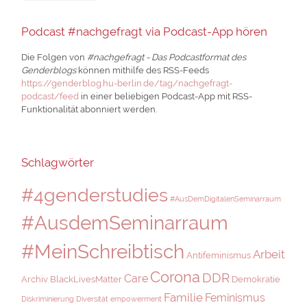
Podcast #nachgefragt via Podcast-App hören
Die Folgen von
#nachgefragt - Das Podcastformat des
Genderblogs
können mithilfe des RSS-Feeds
https://genderblog.hu-berlin.de/tag/nachgefragt-
podcast/feed
in einer beliebigen Podcast-App mit RSS-
Funktionalität abonniert werden.
Schlagwörter
#4genderstudies
#AusDemDigitalenSeminarraum
#AusdemSeminarraum
#MeinSchreibtisch
Arbeit
Antifeminismus
Corona
DDR
Care
Archiv
BlackLivesMatter
Demokratie
Familie
Feminismus
Diskriminierung
Diversität
empowerment