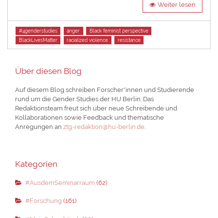
Weiter lesen
Tags
#4genderstudies
anger
Black feminist perspective
BlackLivesMatter
racialized violence
resistance
Über diesen Blog
Auf diesem Blog schreiben Forscher*innen und Studierende
rund um die Gender Studies der HU Berlin. Das
Redaktionsteam freut sich über neue Schreibende und
Kollaborationen sowie Feedback und thematische
Anregungen an
ztg-redaktion@hu-berlin.de
.
Kategorien
#AusdemSeminarraum
(62)
#Forschung
(161)