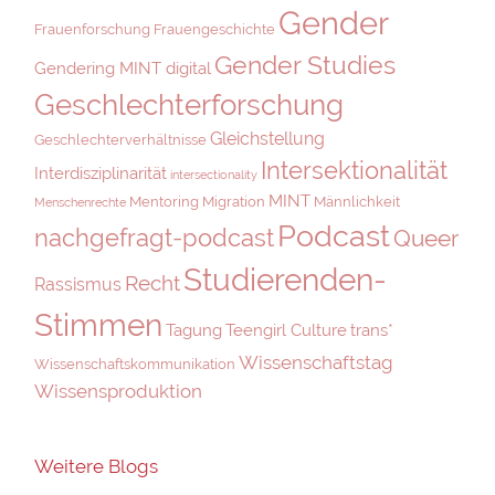
Gender
Frauenforschung
Frauengeschichte
Gender Studies
Gendering MINT digital
Geschlechterforschung
Gleichstellung
Geschlechterverhältnisse
Intersektionalität
Interdisziplinarität
intersectionality
MINT
Mentoring
Migration
Männlichkeit
Menschenrechte
Podcast
nachgefragt-podcast
Queer
Studierenden-
Recht
Rassismus
Stimmen
Tagung
Teengirl Culture
trans*
Wissenschaftstag
Wissenschaftskommunikation
Wissensproduktion
Weitere Blogs