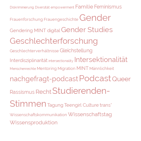
Familie
Feminismus
Diskriminierung
Diversität
empowerment
Gender
Frauenforschung
Frauengeschichte
Gender Studies
Gendering MINT digital
Geschlechterforschung
Gleichstellung
Geschlechterverhältnisse
Intersektionalität
Interdisziplinarität
intersectionality
MINT
Mentoring
Migration
Männlichkeit
Menschenrechte
Podcast
nachgefragt-podcast
Queer
Studierenden-
Recht
Rassismus
Stimmen
Tagung
Teengirl Culture
trans*
Wissenschaftstag
Wissenschaftskommunikation
Wissensproduktion