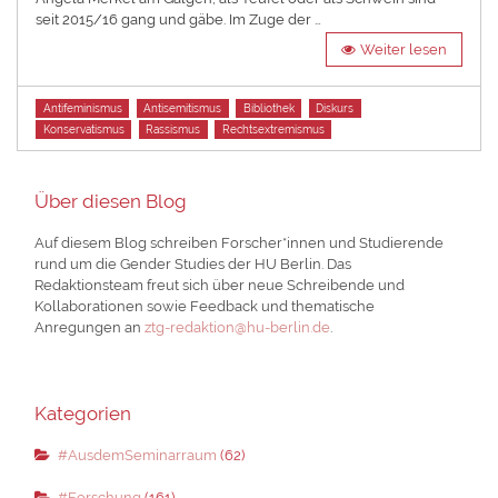
seit 2015/16 gang und gäbe. Im Zuge der …
Weiter lesen
Tags
Antifeminismus
Antisemitismus
Bibliothek
Diskurs
Konservatismus
Rassismus
Rechtsextremismus
Über diesen Blog
Auf diesem Blog schreiben Forscher*innen und Studierende
rund um die Gender Studies der HU Berlin. Das
Redaktionsteam freut sich über neue Schreibende und
Kollaborationen sowie Feedback und thematische
Anregungen an
ztg-redaktion@hu-berlin.de
.
Kategorien
#AusdemSeminarraum
(62)
#Forschung
(161)