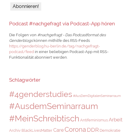
Podcast #nachgefragt via Podcast-App hören
Die Folgen von
#nachgefragt - Das Podcastformat des
Genderblogs
können mithilfe des RSS-Feeds
https://genderblog.hu-berlin.de/tag/nachgefragt-
podcast/feed
in einer beliebigen Podcast-App mit RSS-
Funktionalität abonniert werden.
Schlagwörter
#4genderstudies
#AusDemDigitalenSeminarraum
#AusdemSeminarraum
#MeinSchreibtisch
Arbeit
Antifeminismus
Corona
DDR
Care
Archiv
BlackLivesMatter
Demokratie