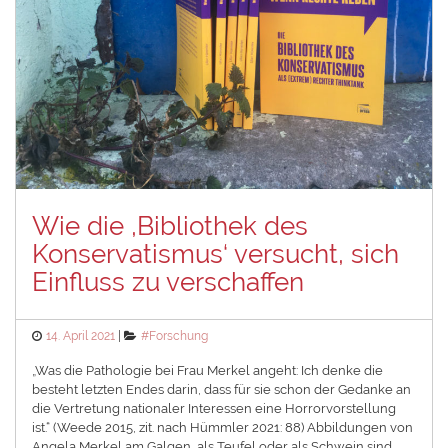
Wie die ,Bibliothek des
Konservatismus‘ versucht, sich
Einfluss zu verschaffen
Posted
Categories
14. April 2021
#Forschung
on
„Was die Pathologie bei Frau Merkel angeht: Ich denke die
besteht letzten Endes darin, dass für sie schon der Gedanke an
die Vertretung nationaler Interessen eine Horrorvorstellung
ist.“ (Weede 2015, zit. nach Hümmler 2021: 88)⁠ Abbildungen von
Angela Merkel am Galgen, als Teufel oder als Schwein sind