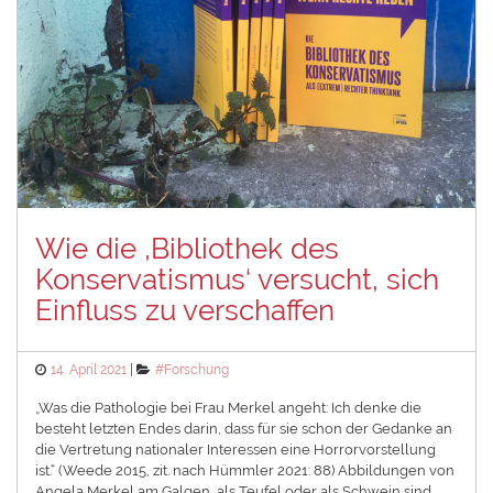
Wie die ,Bibliothek des
Konservatismus‘ versucht, sich
Einfluss zu verschaffen
Posted
Categories
14. April 2021
#Forschung
on
„Was die Pathologie bei Frau Merkel angeht: Ich denke die
besteht letzten Endes darin, dass für sie schon der Gedanke an
die Vertretung nationaler Interessen eine Horrorvorstellung
ist.“ (Weede 2015, zit. nach Hümmler 2021: 88)⁠ Abbildungen von
Angela Merkel am Galgen, als Teufel oder als Schwein sind