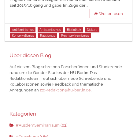
seit 2015/16 gang und gäbe. Im Zuge der …
Weiter lesen
Tags
Antifeminismus
Antisemitismus
Bibliothek
Diskurs
Konservatismus
Rassismus
Rechtsextremismus
Über diesen Blog
Auf diesem Blog schreiben Forscher*innen und Studierende
rund um die Gender Studies der HU Berlin. Das
Redaktionsteam freut sich über neue Schreibende und
Kollaborationen sowie Feedback und thematische
Anregungen an
ztg-redaktion@hu-berlin.de
.
Kategorien
#AusdemSeminarraum
(62)
#Forschung
(161)