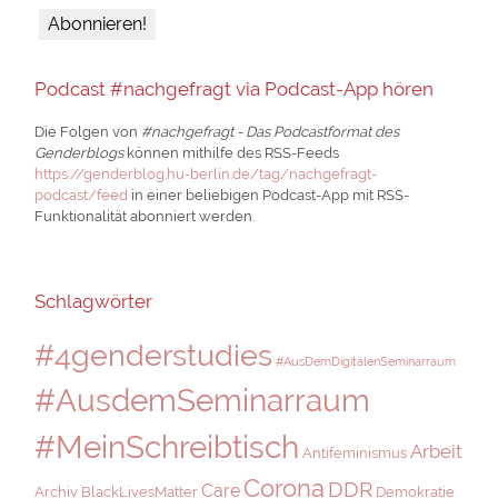
Podcast #nachgefragt via Podcast-App hören
Die Folgen von
#nachgefragt - Das Podcastformat des
Genderblogs
können mithilfe des RSS-Feeds
https://genderblog.hu-berlin.de/tag/nachgefragt-
podcast/feed
in einer beliebigen Podcast-App mit RSS-
Funktionalität abonniert werden.
Schlagwörter
#4genderstudies
#AusDemDigitalenSeminarraum
#AusdemSeminarraum
#MeinSchreibtisch
Arbeit
Antifeminismus
Corona
DDR
Care
Archiv
BlackLivesMatter
Demokratie