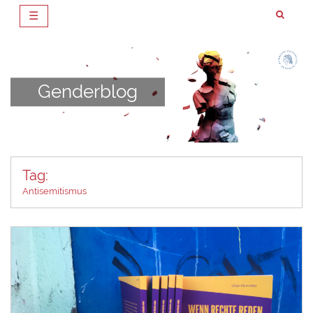
☰
Zum
Inhalt
springen
Genderblog
Tag:
Antisemitismus