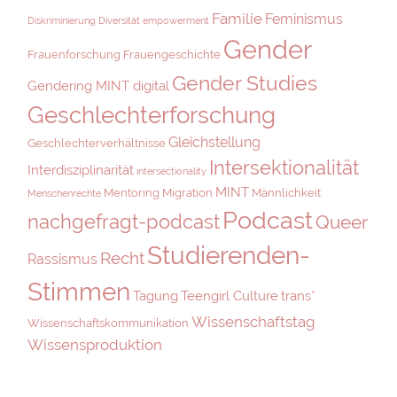
Familie
Feminismus
Diskriminierung
Diversität
empowerment
Gender
Frauenforschung
Frauengeschichte
Gender Studies
Gendering MINT digital
Geschlechterforschung
Gleichstellung
Geschlechterverhältnisse
Intersektionalität
Interdisziplinarität
intersectionality
MINT
Mentoring
Migration
Männlichkeit
Menschenrechte
Podcast
nachgefragt-podcast
Queer
Studierenden-
Recht
Rassismus
Stimmen
Tagung
Teengirl Culture
trans*
Wissenschaftstag
Wissenschaftskommunikation
Wissensproduktion