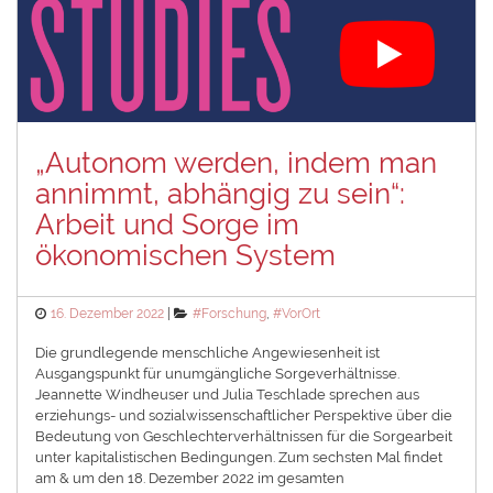
„Autonom werden, indem man
annimmt, abhängig zu sein“:
Arbeit und Sorge im
ökonomischen System
Posted
Categories
16. Dezember 2022
#Forschung
,
#VorOrt
on
Die grundlegende menschliche Angewiesenheit ist
Ausgangspunkt für unumgängliche Sorgeverhältnisse.
Jeannette Windheuser und Julia Teschlade sprechen aus
erziehungs- und sozialwissenschaftlicher Perspektive über die
Bedeutung von Geschlechterverhältnissen für die Sorgearbeit
unter kapitalistischen Bedingungen. Zum sechsten Mal findet
am & um den 18. Dezember 2022 im gesamten