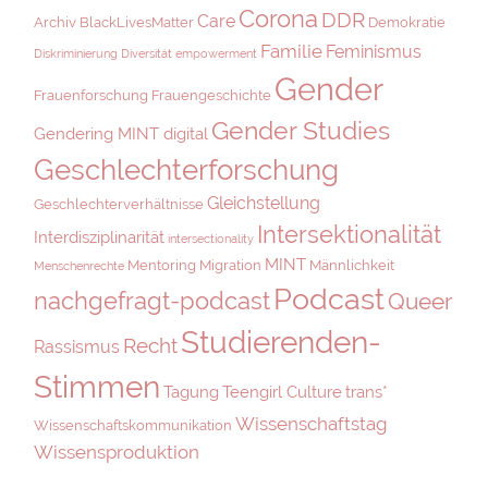
Corona
DDR
Care
Archiv
BlackLivesMatter
Demokratie
Familie
Feminismus
Diskriminierung
Diversität
empowerment
Gender
Frauenforschung
Frauengeschichte
Gender Studies
Gendering MINT digital
Geschlechterforschung
Gleichstellung
Geschlechterverhältnisse
Intersektionalität
Interdisziplinarität
intersectionality
MINT
Mentoring
Migration
Männlichkeit
Menschenrechte
Podcast
nachgefragt-podcast
Queer
Studierenden-
Recht
Rassismus
Stimmen
Tagung
Teengirl Culture
trans*
Wissenschaftstag
Wissenschaftskommunikation
Wissensproduktion