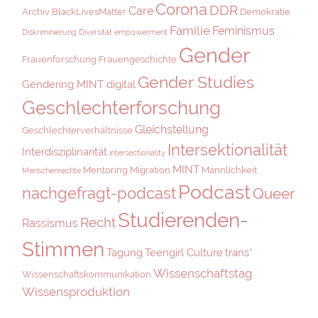
Corona
DDR
Care
Archiv
BlackLivesMatter
Demokratie
Familie
Feminismus
Diskriminierung
Diversität
empowerment
Gender
Frauenforschung
Frauengeschichte
Gender Studies
Gendering MINT digital
Geschlechterforschung
Gleichstellung
Geschlechterverhältnisse
Intersektionalität
Interdisziplinarität
intersectionality
MINT
Mentoring
Migration
Männlichkeit
Menschenrechte
Podcast
nachgefragt-podcast
Queer
Studierenden-
Recht
Rassismus
Stimmen
Tagung
Teengirl Culture
trans*
Wissenschaftstag
Wissenschaftskommunikation
Wissensproduktion