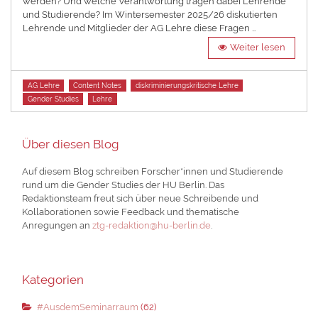
werden? Und welche Verantwortung tragen dabei Lehrende
und Studierende? Im Wintersemester 2025/26 diskutierten
Lehrende und Mitglieder der AG Lehre diese Fragen …
Weiter lesen
Tags
AG Lehre
Content Notes
diskriminierungskritische Lehre
Gender Studies
Lehre
Über diesen Blog
Auf diesem Blog schreiben Forscher*innen und Studierende
rund um die Gender Studies der HU Berlin. Das
Redaktionsteam freut sich über neue Schreibende und
Kollaborationen sowie Feedback und thematische
Anregungen an
ztg-redaktion@hu-berlin.de
.
Kategorien
#AusdemSeminarraum
(62)