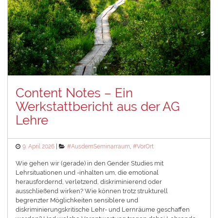
Content Notes – Ein
Werkstattbericht aus der AG
Lehre
Posted
Categories
9. April 2026
#AusdemSeminarraum
,
#VorOrt
on
Wie gehen wir (gerade) in den Gender Studies mit
Lehrsituationen und -inhalten um, die emotional
herausfordernd, verletzend, diskriminierend oder
ausschließend wirken? Wie können trotz strukturell
begrenzter Möglichkeiten sensiblere und
diskriminierungskritische Lehr- und Lernräume geschaffen