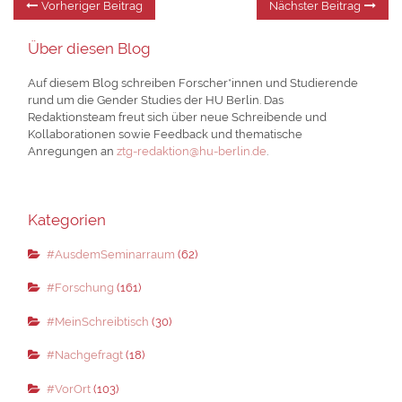
Beitragsnavigation
Vorheriger Beitrag
Nächster Beitrag
Beitrag:
Be
Über diesen Blog
Auf diesem Blog schreiben Forscher*innen und Studierende
rund um die Gender Studies der HU Berlin. Das
Redaktionsteam freut sich über neue Schreibende und
Kollaborationen sowie Feedback und thematische
Anregungen an
ztg-redaktion@hu-berlin.de
.
Kategorien
#AusdemSeminarraum
(62)
#Forschung
(161)
#MeinSchreibtisch
(30)
#Nachgefragt
(18)
#VorOrt
(103)