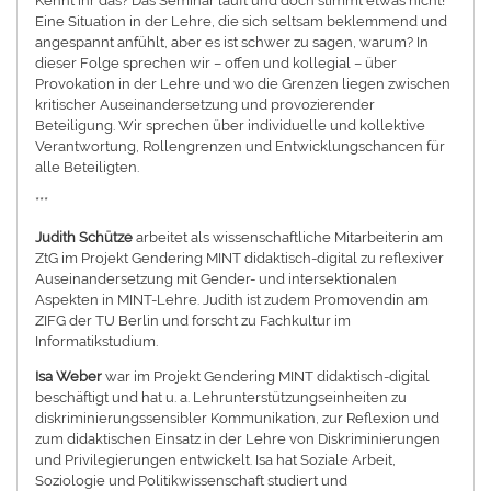
Kennt ihr das? Das Seminar läuft und doch stimmt etwas nicht!
Eine Situation in der Lehre, die sich seltsam beklemmend und
angespannt anfühlt, aber es ist schwer zu sagen, warum? In
dieser Folge sprechen wir – offen und kollegial – über
Provokation in der Lehre und wo die Grenzen liegen zwischen
kritischer Auseinandersetzung und provozierender
Beteiligung. Wir sprechen über individuelle und kollektive
Verantwortung, Rollengrenzen und Entwicklungschancen für
alle Beteiligten.
***
Judith Schütze
arbeitet als wissenschaftliche Mitarbeiterin am
ZtG im Projekt Gendering MINT didaktisch-digital zu reflexiver
Auseinandersetzung mit Gender- und intersektionalen
Aspekten in MINT-Lehre. Judith ist zudem Promovendin am
ZIFG der TU Berlin und forscht zu Fachkultur im
Informatikstudium.
Isa Weber
war im Projekt Gendering MINT didaktisch-digital
beschäftigt und hat u. a. Lehrunterstützungseinheiten zu
diskriminierungssensibler Kommunikation, zur Reflexion und
zum didaktischen Einsatz in der Lehre von Diskriminierungen
und Privilegierungen entwickelt. Isa hat Soziale Arbeit,
Soziologie und Politikwissenschaft studiert und