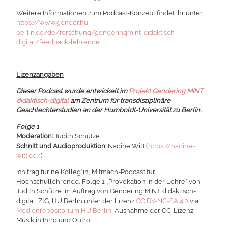
Weitere Informationen zum Podcast-Konzept findet ihr unter:
https://www.gender.hu-
berlin.de/de/forschung/genderingmint-didaktisch-
digital/feedback-lehrende
Lizenzangaben
Dieser Podcast wurde entwickelt im
Projekt Gendering MINT
didaktisch-digital
am Zentrum für transdisziplinäre
Geschlechterstudien an der Humboldt-Universität zu Berlin.
Folge 1
Moderation:
Judith Schütze
Schnitt und Audioproduktion:
Nadine Witt (
https://nadine-
witt.de/
)
Ich frag´für ne Kolleg*in, Mitmach-Podcast für
Hochschullehrende, Folge 1 „Provokation in der Lehre“ von
Judith Schütze im Auftrag von Gendering MINT didaktisch-
digital, ZtG, HU Berlin unter der Lizenz
CC BY-NC-SA 4.0
via
Medienrepositorium HU Berlin
, Ausnahme der CC-Lizenz:
Musik in Intro und Outro