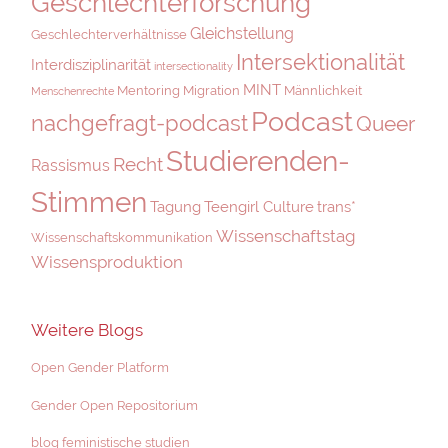
Geschlechterforschung
Gleichstellung
Geschlechterverhältnisse
Intersektionalität
Interdisziplinarität
intersectionality
MINT
Mentoring
Migration
Männlichkeit
Menschenrechte
Podcast
nachgefragt-podcast
Queer
Studierenden-
Recht
Rassismus
Stimmen
Tagung
Teengirl Culture
trans*
Wissenschaftstag
Wissenschaftskommunikation
Wissensproduktion
Weitere Blogs
Open Gender Platform
Gender Open Repositorium
blog feministische studien