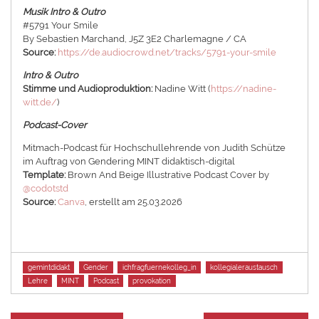
Musik Intro & Outro
#5791 Your Smile
By Sebastien Marchand, J5Z 3E2 Charlemagne / CA
Source:
https://de.audiocrowd.net/tracks/5791-your-smile
Intro & Outro
Stimme und Audioproduktion:
Nadine Witt (
https://nadine-
witt.de/
)
Podcast-Cover
Mitmach-Podcast für Hochschullehrende von Judith Schütze
im Auftrag von Gendering MINT didaktisch-digital
Template:
Brown And Beige Illustrative Podcast Cover by
@codotstd
Source:
Canva
, erstellt am 25.03.2026
Tags
gemintdidakt
Gender
ichfragfuernekolleg_in
kollegialeraustausch
Lehre
MINT
Podcast
provokation
Vorheriger
Nä