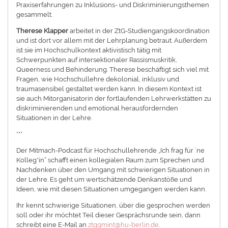
Praxiserfahrungen zu Inklusions- und Diskriminierungsthemen
gesammelt.
Therese Klapper
arbeitet in der ZtG-Studiengangskoordination
und ist dort vor allem mit der Lehrplanung betraut. Außerdem
ist sie im Hochschulkontext aktivistisch tätig mit
Schwerpunkten auf intersektionaler Rassismuskritik,
Queerness und Behinderung. Therese beschäftigt sich viel mit
Fragen, wie Hochschullehre dekolonial, inklusiv und
traumasensibel gestaltet werden kann. In diesem Kontext ist
sie auch Mitorganisatorin der fortlaufenden Lehrwerkstätten zu
diskriminierenden und emotional herausfordernden
Situationen in der Lehre.
***
Der Mitmach-Podcast für Hochschullehrende „Ich frag für ´ne
Kolleg*in“ schafft einen kollegialen Raum zum Sprechen und
Nachdenken über den Umgang mit schwierigen Situationen in
der Lehre. Es geht um wertschätzende Denkanstöße und
Ideen, wie mit diesen Situationen umgegangen werden kann.
Ihr kennt schwierige Situationen, über die gesprochen werden
soll oder ihr möchtet Teil dieser Gesprächsrunde sein, dann
schreibt eine E-Mail an
ztggmint@hu-berlin.de
.