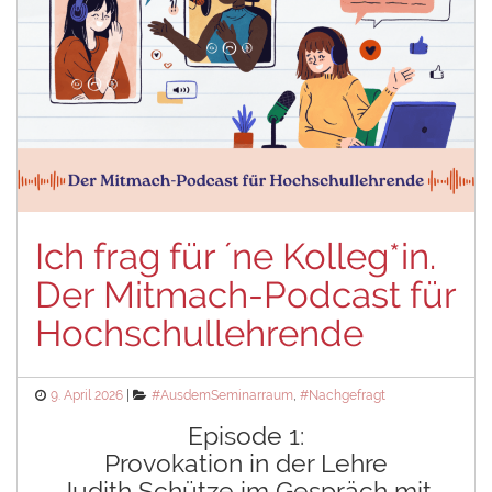
Ich frag für ´ne Kolleg*in.
Der Mitmach-Podcast für
Hochschullehrende
Posted
Categories
9. April 2026
#AusdemSeminarraum
,
#Nachgefragt
on
Episode 1:
Provokation in der Lehre
Judith Schütze im Gespräch mit