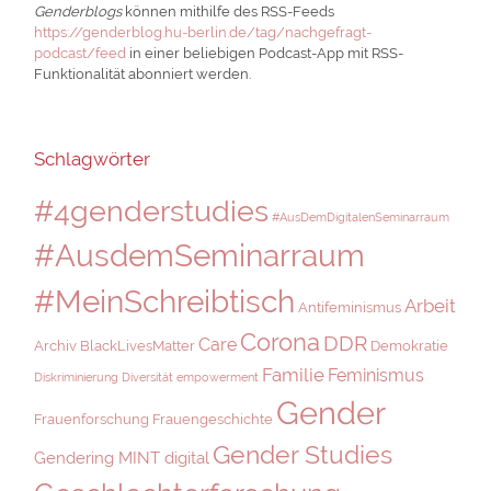
Genderblogs
können mithilfe des RSS-Feeds
https://genderblog.hu-berlin.de/tag/nachgefragt-
podcast/feed
in einer beliebigen Podcast-App mit RSS-
Funktionalität abonniert werden.
Schlagwörter
#4genderstudies
#AusDemDigitalenSeminarraum
#AusdemSeminarraum
#MeinSchreibtisch
Arbeit
Antifeminismus
Corona
DDR
Care
Archiv
BlackLivesMatter
Demokratie
Familie
Feminismus
Diskriminierung
Diversität
empowerment
Gender
Frauenforschung
Frauengeschichte
Gender Studies
Gendering MINT digital