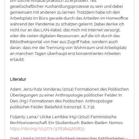
um solche Ansätze praktisch zu erproben, Teil
gesellschaftlicher Aushandlungsprozesse zu sein und dabei
gemeinsam mit anderen zu lernen. Trotzdem habe ich den
Arbeitsplatz im Büro gerade durch das Arbeiten im Homeoffice
während der Pandemie zu schätzen gelernt. Dabei denke ich
nicht nur an das LAN-Kabel, das mich mit Internet versorgt,
oder die vielen digitalen Ressourcen, auf die ich durch das
Bibliotheksportal von hier aus Zugriff habe, sondern auch
daran, dass mir die Trennung von Wohnraum und Arbeitsplatz
an manchen Tagen überhaupt erst konzentriertes Arbeiten
erlaubt.
Literatur
Adam, Jens/Asta Vonderau (2014): Formationen des Politischen
Überlegungen zu einer Anthropologie politischer Felder. In:
Dies. (Hg.): Formationen des Politischen. Anthropologie
politischer Felder. Bielefeld: transcript, S. 7-32.
Foljanty, Lena/ Ulrike Lembke (Hg.) (2012): Feministische
Rechtswissenschaft. Ein Studienbuch. Baden-Baden: Nomos.
https://doi.org/10.5771/9783845262833
Goel, Urmila (2020): Freundlichkeit gegenüber Fehlbarkeiten –