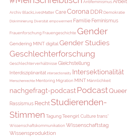
Arbeit
Antifeminismus
Corona
DDR
Care
Archiv
BlackLivesMatter
Demokratie
Familie
Feminismus
Diskriminierung
Diversität
empowerment
Gender
Frauenforschung
Frauengeschichte
Gender Studies
Gendering MINT digital
Geschlechterforschung
Gleichstellung
Geschlechterverhältnisse
Intersektionalität
Interdisziplinarität
intersectionality
MINT
Mentoring
Migration
Männlichkeit
Menschenrechte
Podcast
nachgefragt-podcast
Queer
Studierenden-
Recht
Rassismus
Stimmen
Tagung
Teengirl Culture
trans*
Wissenschaftstag
Wissenschaftskommunikation
Wissensproduktion