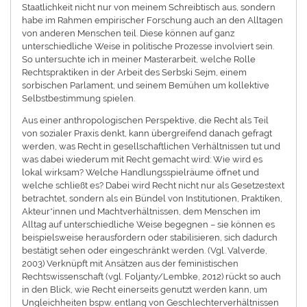
Staatlichkeit nicht nur von meinem Schreibtisch aus, sondern
habe im Rahmen empirischer Forschung auch an den Alltagen
von anderen Menschen teil. Diese können auf ganz
unterschiedliche Weise in politische Prozesse involviert sein.
So untersuchte ich in meiner Masterarbeit, welche Rolle
Rechtspraktiken in der Arbeit des Serbski Sejm, einem
sorbischen Parlament, und seinem Bemühen um kollektive
Selbstbestimmung spielen.
Aus einer anthropologischen Perspektive, die Recht als Teil
von sozialer Praxis denkt, kann übergreifend danach gefragt
werden, was Recht in gesellschaftlichen Verhältnissen tut und
was dabei wiederum mit Recht gemacht wird: Wie wird es
lokal wirksam? Welche Handlungsspielräume öffnet und
welche schließt es? Dabei wird Recht nicht nur als Gesetzestext
betrachtet, sondern als ein Bündel von Institutionen, Praktiken,
Akteur*innen und Machtverhältnissen, dem Menschen im
Alltag auf unterschiedliche Weise begegnen – sie können es
beispielsweise herausfordern oder stabilisieren, sich dadurch
bestätigt sehen oder eingeschränkt werden. (Vgl. Valverde,
2003) Verknüpft mit Ansätzen aus der feministischen
Rechtswissenschaft (vgl. Foljanty/Lembke, 2012) rückt so auch
in den Blick, wie Recht einerseits genutzt werden kann, um
Ungleichheiten bspw. entlang von Geschlechterverhältnissen