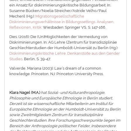
ein Ansatz für diskriminierungskritische Bildungsarbeit. In:
Susanne Bücken/Noelia Streicher/Astride Velho/Paul
Mecheril (Hg.):
Migrationsgesellschaftliche
Diskriminierungsverhältnisse in Bildungssettings. Analysen,
Reflexionen, Kritik.
Wiesbaden: Springer VS, S. 147-166.
Dies. (2016): Die (Un)Möglichkeiten der Vermeidung von
Diskriminierungen. In: AG Lehre (Zentrum für transdisziplinäe
Geschlechterstudien der Humboldt-Universiät zu Berlin (Hg.):
Diskriminierungskritische Lehre. Denkanstöße aus den Gender
Studies.
Berlin, S. 39-47.
Valverde, Mariana (2003): Law’s dream of a common
knowledge. Princeton, NJ: Princeton University Press.
Klara Nagel (M.A.)
hat Sozial- und Kulturanthropologie,
Philosophie und Europäische Ethnologie in Berlin studiert.
Derzeit ist sie wissenschaftliche Mitarbeiterin am Institut für
Europäische Ethnologie an der Humboldt-Universität zu Berlin
sowie Zweitmitgliedam Zentrum für transdisziplinäre
Geschlechterstudien. Ihre Forschungsschwerpunkte liegen im
Bereich der Anthropologie politischer Felder, insbesondere