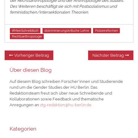
der Rechtsanthropologie und der Anthropologie des Staates.
Des Weiteren beschäftigt sie sich mit Postsozialismus und
feministischen/intersektionalen Theorien.
Tags
#MeinSchreibtisch
diskriminierungskritische Lehre
Polizeireformen
Rechtsanthropologie
Beitragsnavigation
Vorheriger
Nä
Vorheriger Beitrag
Nächster Beitrag
Beitrag:
Be
Über diesen Blog
Auf diesem Blog schreiben Forscher*innen und Studierende
rund um die Gender Studies der HU Berlin. Das
Redaktionsteam freut sich über neue Schreibende und
Kollaborationen sowie Feedback und thematische
Anregungen an
ztg-redaktion@hu-berlin.de
.
Kategorien