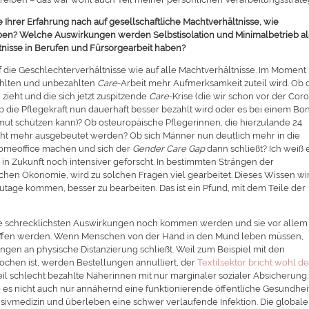
Ihrer Erfahrung nach auf gesellschaftliche Machtverhältnisse, wie
haben? Welche Auswirkungen werden Selbstisolation und Minimalbetrieb a
ltnisse in Berufen und Fürsorgearbeit haben?
uf die Geschlechterverhältnisse wie auf alle Machtverhältnisse. Im Moment
zahlten und unbezahlten
Care
-Arbeit mehr Aufmerksamkeit zuteil wird. Ob 
 zieht und die sich jetzt zuspitzende
Care
-Krise (die wir schon vor der Cor
ob die Pflegekraft nun dauerhaft besser bezahlt wird oder es bei einem Bo
armut schützen kann)? Ob osteuropäische Pflegerinnen, die hierzulande 24
ht mehr ausgebeutet werden? Ob sich Männer nun deutlich mehr in die
 Homeoffice machen und sich der
Gender Care Gap
dann schließt? Ich weiß 
d in Zukunft noch intensiver geforscht. In bestimmten Strängen der
schen Ökonomie, wird zu solchen Fragen viel gearbeitet. Dieses Wissen wi
e zutage kommen, besser zu bearbeiten. Das ist ein Pfund, mit dem Teile der
.
 die schrecklichsten Auswirkungen noch kommen werden und sie vor allem
effen werden. Wenn Menschen von der Hand in den Mund leben müssen,
gen an physische Distanzierung schließt. Weil zum Beispiel mit den
chen ist, werden Bestellungen annulliert, der
Textilsektor bricht wohl de
eil schlecht bezahlte Näherinnen mit nur marginaler sozialer Absicherung.
es nicht auch nur annähernd eine funktionierende öffentliche Gesundhei
ensivmedizin und überleben eine schwer verlaufende Infektion. Die globale