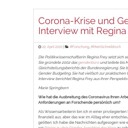
Corona-Krise und Ge
Interview mit Regina
Posted
Categories
22. April 2020
#Forschung
,
#MeinSchreibtisch
on
Die Politikwissenschaftlerin Regina Frey setzt sich 
Sie gründete 2002 das
genderbüro
und leitete bis 
Gleichstellungsberichts der Bundesregierung. Sie 
Gender Budgeting. Sie hat vielfach zur praktischen 
Interview berichtet Regina Frey aus ihrer Perspektiv
Marie Springborn
Wie hat die Ausbreitung des Coronavirus Ihren Arb
Anforderungen an Forschende persönlich um?
Als Wissensarbeiterin bin ich in einer privilegierte
finanziell aus, aber das war im Alltag eher entsch
gelitten: Ich habe die Nachrichten aufgesogen wie 
ein
Papier zu den Gender-Aspekten der Krise
zu sch