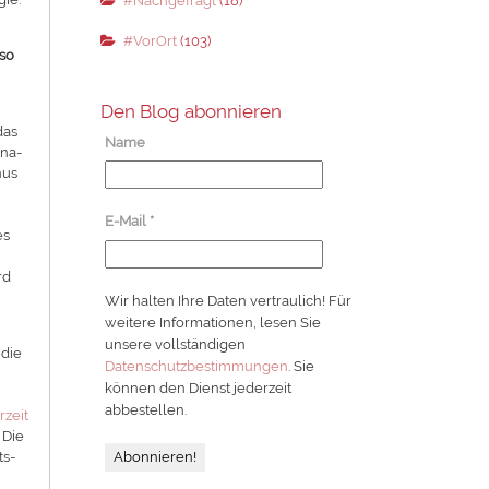
#Nachgefragt
(18)
#VorOrt
(103)
lso
Den Blog abonnieren
das
Name
ona-
nus
E-Mail
*
es
rd
Wir halten Ihre Daten vertraulich! Für
weitere Informationen, lesen Sie
unsere vollständigen
 die
Datenschutzbestimmungen
. Sie
können den Dienst jederzeit
abbestellen.
rzeit
 Die
ts-