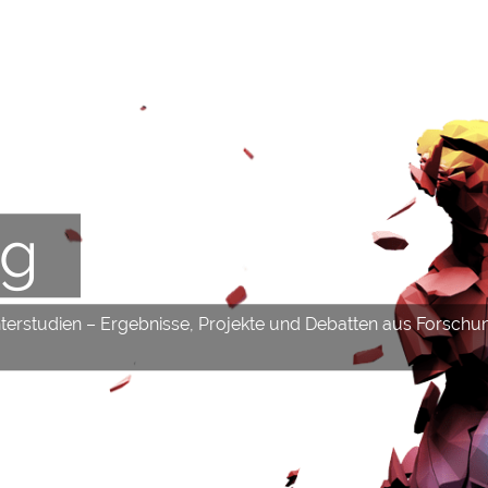
og
hterstudien – Ergebnisse, Projekte und Debatten aus Forschu