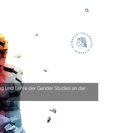
ng und Lehre der Gender Studies an der