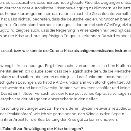
rden, es ist abzusehen, dass hieraus neue globale Fluchtbewegungen ents
 um deutsche oder europäische Krisenbewältigung zu kümmern, es ist jetzt
bales Konjunkturprogramm her, das natürlich auch die Geschlechterverhältn
 hat. Es ist nicht zu begreifen, dass die deutsche Regierung Wochen brauc
gern in Griechenland hierher zu bringen – dort breitet sich COVID19 jetzt a
 wird, zeigt es auch, dass die Regierung in Krisenzeiten nur bedingt da
nsion der Krise und ihre langfristigen Folgen zu erkennen. Da wird es aber 
se auf, bzw. wie könnte die Corona-Krise als antigenderistisches Instrume
n wenig hilfreich, aber gut: Es gibt Versuche von antifeministischen Kräften 
mentalisieren. Ich glaube aber, dass die kläglich scheitern, da die Mensch
nkern und spalten, aber wenn es wie jetzt darauf ankommt besonnen zu
ch guten Lösungen. So hat die AfD-Funktionärin von Storch getwittert: „G
nschwestern und keine Diversity-Berater, Naturwissenschaftler und keine
s ist ein hilfloser Versuch, aus der Krise politisches Kapital zu schlagen
ergebnisse der AfD gehen entsprechend in den Keller.
orschung seit langer Zeit zu Themen, deren „Systemrelevanz“ jetzt deutl
nder-Reaktionären“, wie ich sie gerne nenne, den Wind aus den Segeln
 ihrer Arbeit für die Bearbeitung der Krise gut zu kommunizieren.
 Zukunft zur Bewältigung der Krise beitragen?