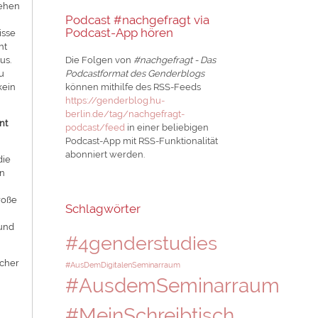
tehen
Podcast #nachgefragt via
Podcast-App hören
isse
ht
us.
Die Folgen von
#nachgefragt - Das
zu
Podcastformat des Genderblogs
kein
können mithilfe des RSS-Feeds
https://genderblog.hu-
berlin.de/tag/nachgefragt-
nt
podcast/feed
in einer beliebigen
Podcast-App mit RSS-Funktionalität
abonniert werden.
die
en
roße
Schlagwörter
 und
#4genderstudies
icher
#AusDemDigitalenSeminarraum
#AusdemSeminarraum
#MeinSchreibtisch