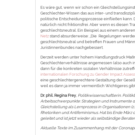
Es wäre gut, wenn wir schon ein Gleichstellungsin
Geschlechter-Wissen das aus inter- und transdiszi
politische Entscheidungsprozesse einfließen kann.
natürlich nicht friktionsfrei. Aber wenn es diesen 
geschlechtsneutral. Ein Beispiel aus einem andere
Netz
stand absurderweise: „Die Regelungen werden
geschlechtsneutral und betreffen Frauen und Männe
Juristinnenbundes nachgebessert.
Derzeit werden unter hohem Handlungsdruck Maßna
Geschlechterverhältnisse angemessen (also auch i
dann für die konkreten sozialen Verhältnisse zutreff
internationalen Forschung zu Gender Impact Asse
eine geschlechtergerechtere Gestaltung der Gesellsc
weil es dann ja immer vermeintlich Wichtigeres gib
Dr. phil. Regina Frey
, Politikwissenschaftlerin. Polit
Arbeitsschwerpunkte: Strategien und Instrumente de
Gleichstellung als Lernprozess in Organisationen (
Rhetoriken und Antifeminismus. Hat bis Ende März d
geleitet und ist jetzt wieder als selbständige Berater
Aktuelle Texte im Zusammenhang mit der Coronap