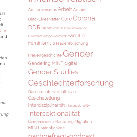
Arbeit
Antifeminismus
Archiv
 in
Corona
Care
t
BlackLivesMatter
lt
DDR
Demokratie
Diskriminierung
s im
Familie
sind
Diversität
empowerment
n
Feminismus
Frauenforschung
Gender
Frauengeschichte
nden
Gendering MINT digital
den
Gender Studies
r
Geschlechterforschung
,
Geschlechterverhältnisse
Gleichstellung
nt),
Interdisziplinarität
intersectionality
r
Intersektionalität
erung
Mentoring
Migration
Menschenrechte
MINT
Männlichkeit
nachgefragt-podcast