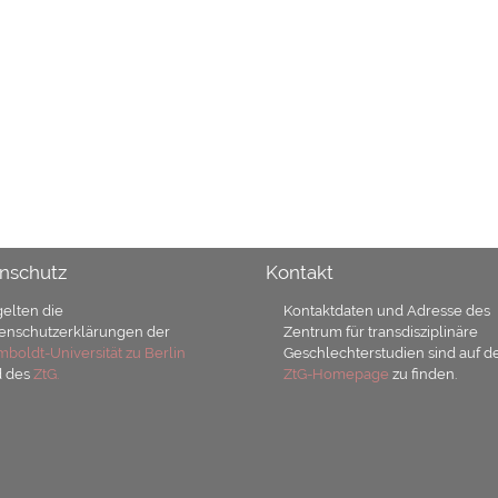
nschutz
Kontakt
gelten die
Kontaktdaten und Adresse des
enschutzerklärungen der
Zentrum für transdisziplinäre
boldt-Universität zu Berlin
Geschlechterstudien sind auf d
d des
ZtG.
ZtG-Homepage
zu finden.