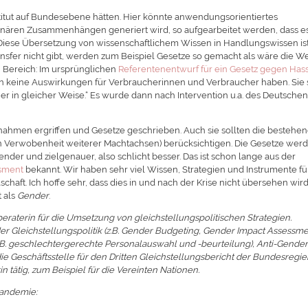
stitut auf Bundesebene hätten. Hier könnte anwendungsorientiertes
plinären Zusammenhängen generiert wird, so aufgearbeitet werden, dass es
 Diese Übersetzung von wissenschaftlichem Wissen in Handlungswissen is
Transfer nicht gibt, werden zum Beispiel Gesetze so gemacht als wäre die We
n Bereich: Im ursprünglichen
Referentenentwurf für ein Gesetz gegen Has
 keine Auswirkungen für Verbraucherinnen und Verbraucher haben. Sie 
r in gleicher Weise.“ Es wurde dann nach Intervention u.a. des Deutsche
hmen ergriffen und Gesetze geschrieben. Auch sie sollten die bestehe
n Verwobenheit weiterer Machtachsen) berücksichtigen. Die Gesetze wer
ender und zielgenauer, also schlicht besser. Das ist schon lange aus der
ssment
bekannt. Wir haben sehr viel Wissen, Strategien und Instrumente fü
haft. Ich hoffe sehr, dass dies in und nach der Krise nicht übersehen wird
t als
Gender
.
ikberaterin für die Umsetzung von gleichstellungspolitischen Strategien.
r Gleichstellungspolitik (z.B. Gender Budgeting, Gender Impact Assessme
z.B. geschlechtergerechte Personalauswahl und -beurteilung), Anti-Gende
ie Geschäftsstelle für den Dritten Gleichstellungsbericht der Bundesregi
in tätig, zum Beispiel für die Vereinten Nationen.
andemie: