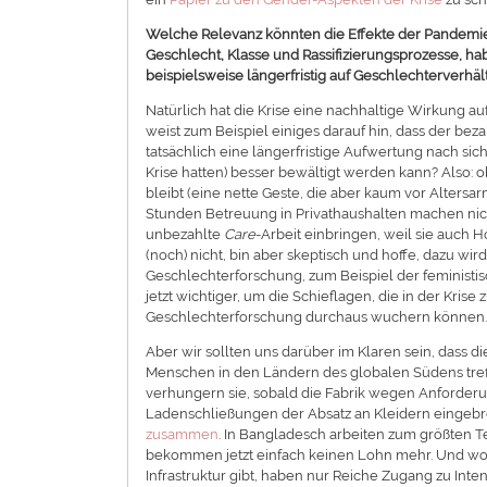
Welche Relevanz könnten die Effekte der Pandemie 
Geschlecht, Klasse und Rassifizierungsprozesse, 
beispielsweise längerfristig auf Geschlechterverhä
Natürlich hat die Krise eine nachhaltige Wirkung a
weist zum Beispiel einiges darauf hin, dass der be
tatsächlich eine längerfristige Aufwertung nach sich
Krise hatten) besser bewältigt werden kann? Also: 
bleibt (eine nette Geste, die aber kaum vor Alters
Stunden Betreuung in Privathaushalten machen nic
unbezahlte
Care
-Arbeit einbringen, weil sie auch
(noch) nicht, bin aber skeptisch und hoffe, dazu wir
Geschlechterforschung, zum Beispiel der feministi
jetzt wichtiger, um die Schieflagen, die in der Kris
Geschlechterforschung durchaus wuchern können
Aber wir sollten uns darüber im Klaren sein, dass
Menschen in den Ländern des globalen Südens tr
verhungern sie, sobald die Fabrik wegen Anforderun
Ladenschließungen der Absatz an Kleidern eingebro
zusammen
. In Bangladesch arbeiten zum größten T
bekommen jetzt einfach keinen Lohn mehr. Und wo 
Infrastruktur gibt, haben nur Reiche Zugang zu Int