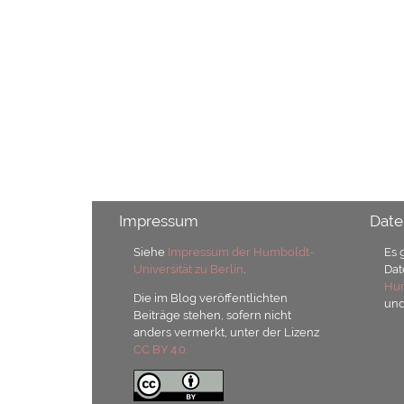
Impressum
Date
Siehe
Impressum der Humboldt-
Es 
Universität zu Berlin
.
Dat
Hum
Die im Blog veröffentlichten
un
Beiträge stehen, sofern nicht
anders vermerkt, unter der Lizenz
CC BY 4.0.