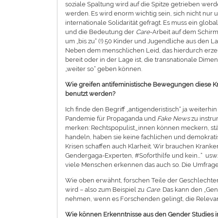
soziale Spaltung wird auf die Spitze getrieben we
werden. Es wird enorm wichtig sein, sich nicht nur
internationale Solidarität gefragt. Es muss ein glo
und die Bedeutung der
Care
-Arbeit auf dem Schirm
um „bis zu“ (!) 50 Kinder und Jugendliche aus den La
Neben dem menschlichen Leid, das hierdurch erzeugt
bereit oder in der Lage ist, die transnationale Dime
„weiter so“ geben können.
Wie greifen antifeministische Bewegungen diese Kri
benutzt werden?
Ich finde den Begriff „antigenderistisch“ ja weiterhi
Pandemie für Propaganda und
Fake News
zu instru
merken: Rechtspopulist_innen können meckern, stä
handeln, haben sie keine fachlichen und demokratis
Krisen schaffen auch Klarheit. Wir brauchen Kranke
Gendergaga-Experten, #Soforthilfe und kein…“ usw. Da
viele Menschen erkennen das auch so. Die Umfrage
Wie oben erwähnt, forschen Teile der Geschlechterf
wird – also zum Beispiel zu
Care
. Das kann den „Ge
nehmen, wenn es Forschenden gelingt, die Relevanz
Wie können Erkenntnisse aus den Gender Studies in