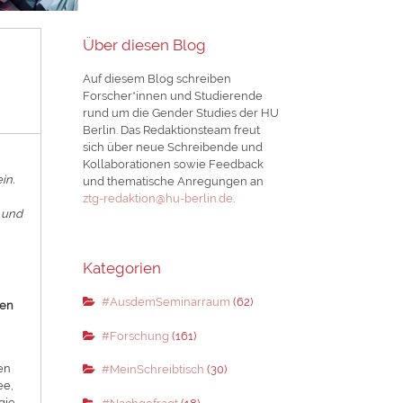
Über diesen Blog
Auf diesem Blog schreiben
Forscher*innen und Studierende
rund um die Gender Studies der HU
Berlin. Das Redaktionsteam freut
sich über neue Schreibende und
Kollaborationen sowie Feedback
in.
und thematische Anregungen an
ztg-redaktion@hu-berlin.de
.
 und
Kategorien
#AusdemSeminarraum
(62)
uen
#Forschung
(161)
en
#MeinSchreibtisch
(30)
ee,
gie.