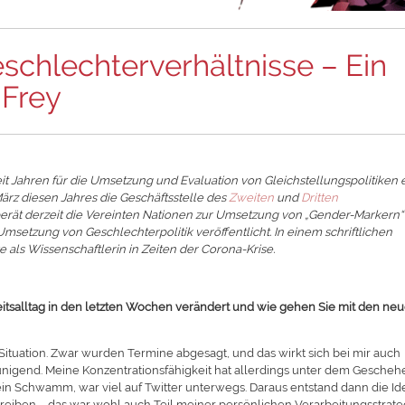
schlechterverhältnisse – Ein
 Frey
seit Jahren für die Umsetzung und Evaluation von Gleichstellungspolitiken e
März diesen Jahres die Geschäftsstelle des
Zweiten
und
Dritten
berät derzeit die Vereinten Nationen zur Umsetzung von „Gender-Markern“
Umsetzung von Geschlechterpolitik veröffentlicht. In einem schriftlichen
e als Wissenschaftlerin in Zeiten der Corona-Krise.
eitsalltag in den letzten Wochen verändert und wie gehen Sie mit den ne
n Situation. Zwar wurden Termine abgesagt, und das wirkt sich bei mir auch
leunigend. Meine Konzentrationsfähigkeit hat allerdings unter dem Gescheh
ein Schwamm, war viel auf Twitter unterwegs. Daraus entstand dann die Id
reiben – das war wohl auch Teil meiner persönlichen Verarbeitungsstrate