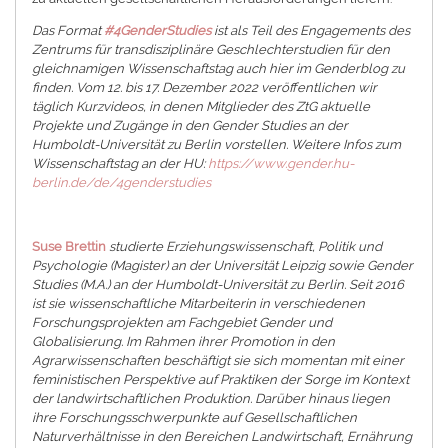
Das Format
#4GenderStudies
ist als Teil des Engagements des
Zentrums für transdisziplinäre Geschlechterstudien für den
gleichnamigen Wissenschaftstag auch hier im Genderblog zu
finden. Vom 12. bis 17. Dezember 2022 veröffentlichen wir
täglich Kurzvideos, in denen Mitglieder des ZtG aktuelle
Projekte und Zugänge in den Gender Studies an der
Humboldt-Universität zu Berlin vorstellen. Weitere Infos zum
Wissenschaftstag an der HU:
https://www.gender.hu-
berlin.de/de/4genderstudies
Suse Brettin
studierte Erziehungswissenschaft, Politik und
Psychologie (Magister) an der Universität Leipzig sowie Gender
Studies (M.A.) an der Humboldt-Universität zu Berlin. Seit 2016
ist sie wissenschaftliche Mitarbeiterin in verschiedenen
Forschungsprojekten am Fachgebiet Gender und
Globalisierung. Im Rahmen ihrer Promotion in den
Agrarwissenschaften beschäftigt sie sich momentan mit einer
feministischen Perspektive auf Praktiken der Sorge im Kontext
der landwirtschaftlichen Produktion. Darüber hinaus liegen
ihre Forschungsschwerpunkte auf Gesellschaftlichen
Naturverhältnisse in den Bereichen Landwirtschaft, Ernährung