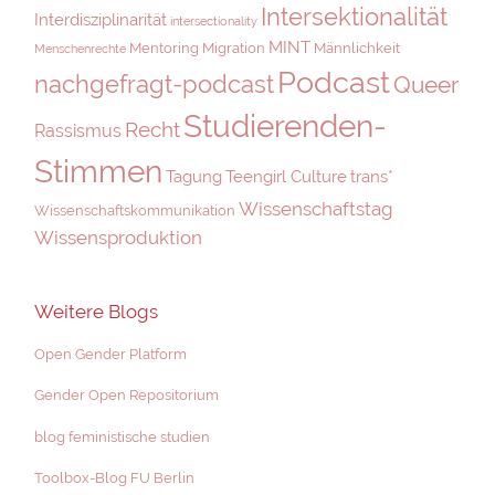
Intersektionalität
Interdisziplinarität
intersectionality
MINT
Mentoring
Migration
Männlichkeit
Menschenrechte
Podcast
nachgefragt-podcast
Queer
Studierenden-
Recht
Rassismus
Stimmen
Tagung
Teengirl Culture
trans*
Wissenschaftstag
Wissenschaftskommunikation
Wissensproduktion
Weitere Blogs
Open Gender Platform
Gender Open Repositorium
blog feministische studien
Toolbox-Blog FU Berlin