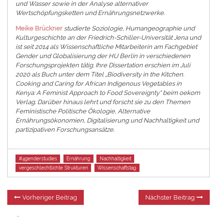
und Wasser sowie in der Analyse alternativer
Wertschöpfungsketten und Ernährungsnetzwerke.
Meike Brückner
studierte Soziologie, Humangeographie und
Kulturgeschichte an der Friedrich-Schiller-Universität Jena und
ist seit 2014 als Wissenschaftliche Mitarbeiterin am Fachgebiet
Gender und Globalisierung der HU Berlin in verschiedenen
Forschungsprojekten tätig. Ihre Dissertation erschien im Juli
2020 als Buch unter dem Titel „Biodiversity in the Kitchen.
Cooking and Caring for African Indigenous Vegetables in
Kenya: A Feminist Approach to Food Sovereignty“ beim oekom
Verlag. Darüber hinaus lehrt und forscht sie zu den Themen
Feministische Politische Ökologie, Alternative
Ernährungsökonomien, Digitalisierung und Nachhaltigkeit und
partizipativen Forschungsansätze.
Tags
#4genderstudies
Ernährung
Nachhaltigkeit
vergeschlechtlichte Strukturen
Wissenschaftstag
Beitragsnavigation
Vorheriger
Nä
Vorheriger Beitrag
Nächster Beitrag
Beitrag:
Be