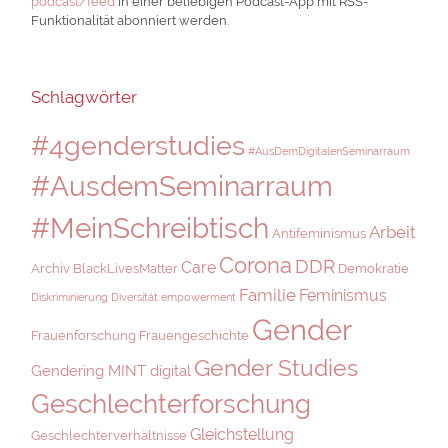
podcast/feed
in einer beliebigen Podcast-App mit RSS-
Funktionalität abonniert werden.
Schlagwörter
#4genderstudies
#AusDemDigitalenSeminarraum
#AusdemSeminarraum
#MeinSchreibtisch
Arbeit
Antifeminismus
Corona
DDR
Care
Archiv
BlackLivesMatter
Demokratie
Familie
Feminismus
Diskriminierung
Diversität
empowerment
Gender
Frauenforschung
Frauengeschichte
Gender Studies
Gendering MINT digital
Geschlechterforschung
Gleichstellung
Geschlechterverhältnisse