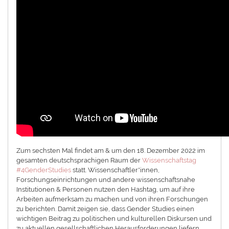
Zum sechsten Mal findet am & um den 18. Dezember 2022 im
gesamten deutschsprachigen Raum der
Wissenschaftstag
#4GenderStudies
statt. Wissenschaftler*innen,
Forschungseinrichtungen und andere wissenschaftsnahe
Institutionen & Personen nutzen den Hashtag, um auf ihre
Arbeiten aufmerksam zu machen und von ihren Forschungen
zu berichten. Damit zeigen sie, dass Gender Studies einen
wichtigen Beitrag zu politischen und kulturellen Diskursen und
zu aktuellen gesellschaftlichen Herausforderungen liefern.