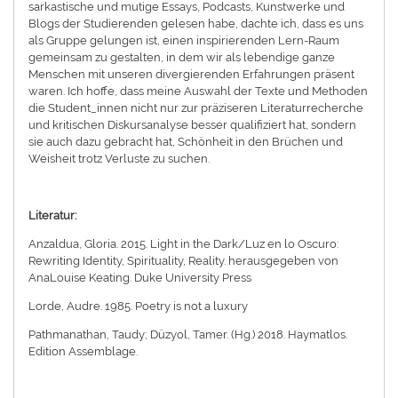
sarkastische und mutige Essays, Podcasts, Kunstwerke und
Blogs der Studierenden gelesen habe, dachte ich, dass es uns
als Gruppe gelungen ist, einen inspirierenden Lern-Raum
gemeinsam zu gestalten, in dem wir als lebendige ganze
Menschen mit unseren divergierenden Erfahrungen präsent
waren. Ich hoffe, dass meine Auswahl der Texte und Methoden
die Student_innen nicht nur zur präziseren Literaturrecherche
und kritischen Diskursanalyse besser qualifiziert hat, sondern
sie auch dazu gebracht hat, Schönheit in den Brüchen und
Weisheit trotz Verluste zu suchen.
Literatur:
Anzaldua, Gloria. 2015. Light in the Dark/Luz en lo Oscuro:
Rewriting Identity, Spirituality, Reality. herausgegeben von
AnaLouise Keating. Duke University Press
Lorde, Audre. 1985. Poetry is not a luxury
Pathmanathan, Taudy; Düzyol, Tamer. (Hg.) 2018. Haymatlos.
Edition Assemblage.