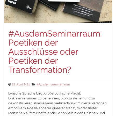
#AusdemSeminarraum:
Poetiken der
Ausschlüsse oder
Poetiken der
Transformation?
Posted
Categories
22. April 2021
#AusdemSeminarraum
on
Lyrische Sprache birgt große politische Macht,
Diskriminierungen zu benennen, bloß zu stellen und zu
dekonstruieren. Poesie kann mehrfachdiskriminierte Personen
empowern. Poesie anderer queerer, trans*, migratisierter
Menschen hilft mir befreiende Schönheit in den Brüchen und