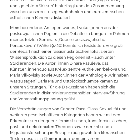
und ‚gelebtem Wissen‘ hinterfragt und den Zusammenhang
zwischen unseren Lesegewohnheiten und eurozentrischen
ästhetischen Kanones diskutiert.
Mein besonderes Anliegen war es, Lyriker_innen aus der
postsowjetischen Region in die Debatte zu bringen. Im Rahmen
meines letzten Seminars „Queere postsowjetische
Perspektiven“ (WiSe 19/20) konnte ich feststellen, wie groß
der Bedarf nach einer rassismuskritischen lokalisierten
Wissensproduktion zu diesen Regionen ist – auch unter
Studierenden. Die Autor_innen Dinara Rasuleva, das
Künstler_innenduo aus Krëlex zentre Ruthie Jenrbekova und
Maria Vilkovisky sowie Autor_innen der Anthologie „Wir haben
was zu sagen“ Daria Ma und Ostblockschlampe kamen zu
unseren Sitzungen. Für die Diskussionen haben sich die
Studierenden in diskriminierungssensibler Interviewführung
und Veranstaltungsplanung geübt.
Die Verschränkungen von Gender, Race, Class, Sexualität und
weiteren gesellschaftlichen Kategorien haben wir mit den
Erkenntnissen der queer-feministischen, trans-feministischen,
post- und dekolonialen Theorien sowie der kritischen
Migrationsforschung in Bezug zu ausgewählten literarischen
Texten gesetzt. In Kleingruppen, gemeinsamen