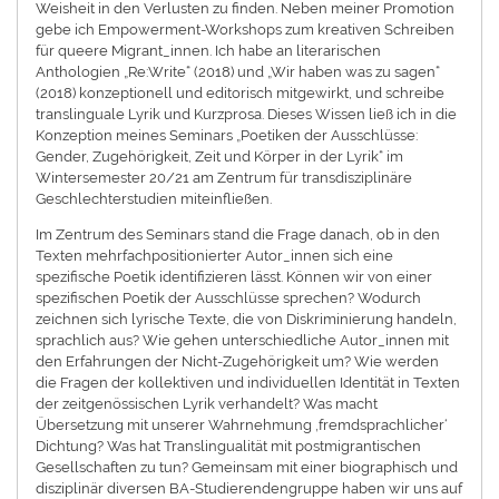
Weisheit in den Verlusten zu finden. Neben meiner Promotion
gebe ich Empowerment-Workshops zum kreativen Schreiben
für queere Migrant_innen. Ich habe an literarischen
Anthologien „Re:Write“ (2018) und „Wir haben was zu sagen“
(2018) konzeptionell und editorisch mitgewirkt, und schreibe
translinguale Lyrik und Kurzprosa. Dieses Wissen ließ ich in die
Konzeption meines Seminars „Poetiken der Ausschlüsse:
Gender, Zugehörigkeit, Zeit und Körper in der Lyrik“ im
Wintersemester 20/21 am Zentrum für transdisziplinäre
Geschlechterstudien miteinfließen.
Im Zentrum des Seminars stand die Frage danach, ob in den
Texten mehrfachpositionierter Autor_innen sich eine
spezifische Poetik identifizieren lässt. Können wir von einer
spezifischen Poetik der Ausschlüsse sprechen? Wodurch
zeichnen sich lyrische Texte, die von Diskriminierung handeln,
sprachlich aus? Wie gehen unterschiedliche Autor_innen mit
den Erfahrungen der Nicht-Zugehörigkeit um? Wie werden
die Fragen der kollektiven und individuellen Identität in Texten
der zeitgenössischen Lyrik verhandelt? Was macht
Übersetzung mit unserer Wahrnehmung ‚fremdsprachlicher‘
Dichtung? Was hat Translingualität mit postmigrantischen
Gesellschaften zu tun? Gemeinsam mit einer biographisch und
disziplinär diversen BA-Studierendengruppe haben wir uns auf