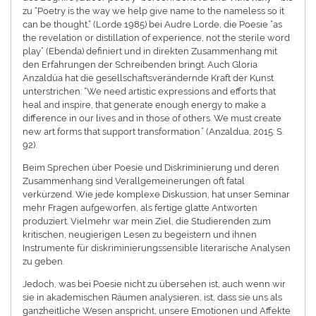
zu “Poetry is the way we help give name to the nameless so it
can be thought.“ (Lorde 1985) bei Audre Lorde, die Poesie “as
the revelation or distillation of experience, not the sterile word
play” (Ebenda) definiert und in direkten Zusammenhang mit
den Erfahrungen der Schreibenden bringt. Auch Gloria
Anzaldúa hat die gesellschaftsverändernde Kraft der Kunst
unterstrichen: “We need artistic expressions and efforts that
heal and inspire, that generate enough energy to make a
difference in our lives and in those of others. We must create
new art forms that support transformation.” (Anzaldua, 2015: S.
92).
Beim Sprechen über Poesie und Diskriminierung und deren
Zusammenhang sind Verallgemeinerungen oft fatal
verkürzend. Wie jede komplexe Diskussion, hat unser Seminar
mehr Fragen aufgeworfen, als fertige glatte Antworten
produziert. Vielmehr war mein Ziel, die Studierenden zum
kritischen, neugierigen Lesen zu begeistern und ihnen
Instrumente für diskriminierungssensible literarische Analysen
zu geben.
Jedoch, was bei Poesie nicht zu übersehen ist, auch wenn wir
sie in akademischen Räumen analysieren, ist, dass sie uns als
ganzheitliche Wesen anspricht, unsere Emotionen und Affekte