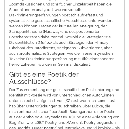
Zoomdiskussionen und schriftlicher Einzelarbeit haben die
Student_innen analysiert, wie individuelle
Diskriminierungserfahrungen poetisch aufgefasst und
systematische gesellschaftliche Ausschlüsse unterwandert
werden können. Fragen der kulturellen Aneignung, der
Standpunkttheorie (Haraway) und des positionierten
Forschens waren dabei zentral. Sowohl die Strategien wie
Disidentifikation (Muñoz), als auch Strategien der Mimicry
(Bhabha), des Parodierens, Aneignens, Subvertierens, aber
auch problematische Strategien, wie die in einem lyrischen
Text eine Diskriminierungserfahrung mit Hilfe einer anderen
hervorzuheben, wurden im Seminar diskutiert.
Gibt es eine Poetik der
Ausschlüsse?
Der Zusammenhang der gesellschaftlichen Positionierung und
Identität mit Poesie wird von unterschiedlichen Autor_innen
unterschiedlich aufgefasst. Von: „Was ist, wenn ich keine Lust
hab über Unterdrückungen zu schreiben. Über Blicke, die
mich entmenschlichen“ bei Judith Baumgärtner, einer Poetin
aus der Anthologie Haymatlos (2018) und einer Ablehnung von
Begriffen wie ‚LGBT-Poetry‘ und ‚Women’s Poetry‘ zugunsten
des Begriffs „Queer poetry“ bei Jenrbekova und Vilkovisky – bis