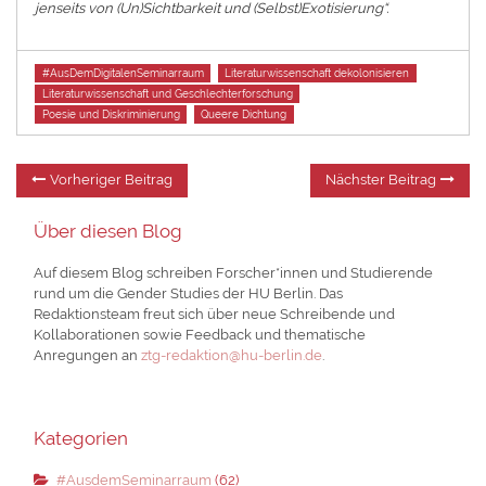
jenseits von (Un)Sichtbarkeit und (Selbst)Exotisierung“.
Tags
#AusDemDigitalenSeminarraum
Literaturwissenschaft dekolonisieren
Literaturwissenschaft und Geschlechterforschung
Poesie und Diskriminierung
Queere Dichtung
Beitragsnavigation
Vorheriger
Nä
Vorheriger Beitrag
Nächster Beitrag
Beitrag:
Be
Über diesen Blog
Auf diesem Blog schreiben Forscher*innen und Studierende
rund um die Gender Studies der HU Berlin. Das
Redaktionsteam freut sich über neue Schreibende und
Kollaborationen sowie Feedback und thematische
Anregungen an
ztg-redaktion@hu-berlin.de
.
Kategorien
#AusdemSeminarraum
(62)