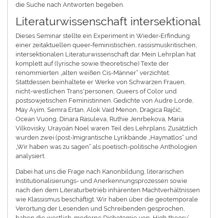
die Suche nach Antworten begeben.
Literaturwissenschaft intersektional
Dieses Seminar stellte ein Experiment in Wieder-Erfindung
einer zeitaktuellen queer-feministischen, rassismuskritischen,
intersektionalen Literaturwissenschaft dar. Mein Lehrplan hat
komplett auf (lyrische sowie theoretische) Texte der
renommierten „alten weißen Cis-Männer“ verzichtet.
Stattdessen beinhaltete er Werke von Schwarzen Frauen,
nicht-westlichen Trans*personen, Queers of Color und
postsowjetischen Feministinnen. Gedichte von Audre Lorde,
May Ayim, Semra Ertan, Alok Vaid Menon, Dragica Rajčić,
Ocean Vuong, Dinara Rasuleva, Ruthie Jenrbekova, Maria
Vilkovisky, Urayoán Noel waren Teil des Lehrplans. Zusätzlich
wurden zwei (post-)migrantische Lyrikbände „Haymatlos“ und
„Wir haben was zu sagen“ als poetisch-politische Anthologien
analysiert.
Dabei hat uns die Frage nach Kanonbildung, literarischen
Institutionalisierungs- und Anerkennungsprozessen sowie
nach den dem Literaturbetrieb inhärenten Machtverhältnissen
wie Klassismus beschäftigt. Wir haben über die geotemporale
Verortung der Lesenden und Schreibenden gesprochen,
haben die westlich-moderne Dichotomie von ‚High theory‘