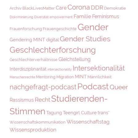
Corona
DDR
Care
Archiv
BlackLivesMatter
Demokratie
Familie
Feminismus
Diskriminierung
Diversität
empowerment
Gender
Frauenforschung
Frauengeschichte
Gender Studies
Gendering MINT digital
Geschlechterforschung
Gleichstellung
Geschlechterverhältnisse
Intersektionalität
Interdisziplinarität
intersectionality
MINT
Mentoring
Migration
Männlichkeit
Menschenrechte
Podcast
nachgefragt-podcast
Queer
Studierenden-
Recht
Rassismus
Stimmen
Tagung
Teengirl Culture
trans*
Wissenschaftstag
Wissenschaftskommunikation
Wissensproduktion