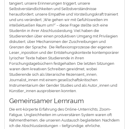
tangiert, unsere Erinnerungen triggert, unsere
Selbstverständlichkeiten und Selbstverständnisse
herausfordert, unsere Empathie und Vorstellungskraft trainiert
und uns verändert. „Wie gehen wir mit Gefühlswelten im
intellektuellen Raum um?“ – diese Frage stellte sich eine
Studentin in ihrer Abschlussleistung. Viel haben die
Studierenden über einen produktiven Umgang mit Privilegien
diskutiert, über Mechanismen der Zuschreibungen und
Grenzen der Sprache. Die Reflexionsprozesse der eigenen
Leser_inposition und der Entstehungskontexte kontemporärer
lyrischer Texte haben Studierende in ihren
Forschungstagebüchern festgehalten. Die letzten Sitzungen
waren dem kreativen Schreiben gewidmet, wobei
Studierende sich als literarische Rezensent_innen,
Journalist_innen mit einem gesellschaftskritischen
Instrumentarium der Gender Studies und als Autor_innen und
Künstler_innen ausprobieren konnten.
Gemeinsamer Lernraum
Die ent-körperte Erfahrung des Online-Unterrichts, Zoom-
Fatigue, Ungleichheiten im universitären System waren oft
Rahmenthemen, die unseren Austausch begleiteten. Nachdem
ich die Abschlussleistungen – tiefgründige, ehrliche,