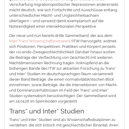
Verschärfung migrationspolitischer Repressionen andererseits
macht deutlich, wie sich Fortschritte und Ausschlüsse entlang
unterschiedlicher Macht- und Ungleichheitsachsen
überlagern – und verweist damit exemplarisch auf die
Notwendigkeit einer intersektionalen Perspektive.
Der neue und nun bereits dritte Sammelband, der aus dem
Inter*Trans*Wissenschaftsnetzwerk
(ITW) hervorgeht, widmet
sich Positionen, Perspektiven, Praktiken und Körpern jenseits
der cis-endo-Zweigeschlechtlichkeit. Darüber hinaus wollen
die Beiträge der Verflechtung von Geschlecht mit weiteren
Machtdimensionen Rechnung tragen. Anknüpfend an die
bisherigen Bände des ITW zur aktuellen Forschung zu Trans*
und Inter* Studien im deutschsprachigen Raum versammelt
dieser Band Beiträge, die einen normativitätskritischen Blick
einnehmen, sowie Beiträge, die die Intersektionen von Macht-
und Dominanzverhältnissen im Feld der Trans* und Inter*
Studien systematisch berücksichtigen. Der Sammelband wird
am 24.04.26 im Spinnboden vorgestellt.
Trans* und Inter* Studien
Trans* und Inter* Studien sind als Wissenschaftsdisziplinen zu
verstehen, die sich kritisch mit geschlechtlicher Binarität, ihren