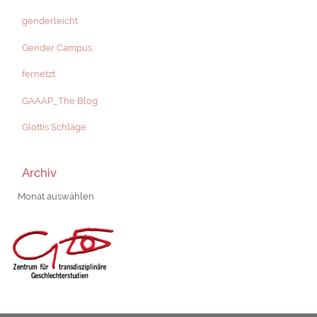
genderleicht
Gender Campus
fernetzt
GAAAP_The Blog
Glottis Schläge
Archiv
Archiv