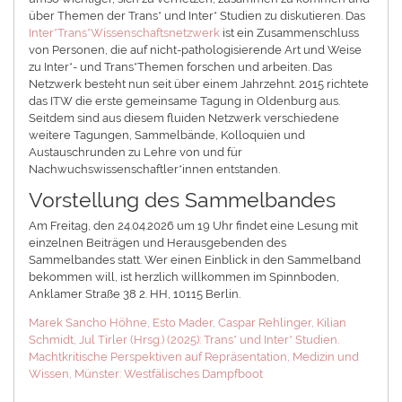
über Themen der Trans* und Inter* Studien zu diskutieren. Das
Inter*Trans*Wissenschaftsnetzwerk
ist ein Zusammenschluss
von Personen, die auf nicht-pathologisierende Art und Weise
zu Inter*- und Trans*Themen forschen und arbeiten. Das
Netzwerk besteht nun seit über einem Jahrzehnt. 2015 richtete
das ITW die erste gemeinsame Tagung in Oldenburg aus.
Seitdem sind aus diesem fluiden Netzwerk verschiedene
weitere Tagungen, Sammelbände, Kolloquien und
Austauschrunden zu Lehre von und für
Nachwuchswissenschaftler*innen entstanden.
Vorstellung des Sammelbandes
Am Freitag, den 24.04.2026 um 19 Uhr findet eine Lesung mit
einzelnen Beiträgen und Herausgebenden des
Sammelbandes statt. Wer einen Einblick in den Sammelband
bekommen will, ist herzlich willkommen im Spinnboden,
Anklamer Straße 38 2. HH, 10115 Berlin.
Marek Sancho Höhne, Esto Mader, Caspar Rehlinger, Kilian
Schmidt, Jul Tirler (Hrsg.) (2025): Trans* und Inter* Studien.
Machtkritische Perspektiven auf Repräsentation, Medizin und
Wissen, Münster: Westfälisches Dampfboot