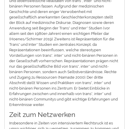
und lebensweltliche Realitäten von trans*, inter* und nicht-
binären Personen fassen. Aufgrund der medizinischen
Geschichte und deren enger Verwobenheit mit
gesellschaftlich anerkannten Geschlechterkonzepten stellt
der Blick auf medizinische Diskurse, Diagnosen sowie deren
Anwendung seit Beginn der Trans* und Inter* Studien (vor
allem seit den 1980er-Jahren) einen wichtigen Pfeiler dar
(Hoenes/Schirmer 2019). Zweitens ist Repräsentation für die
Trans* und Inter* Studien ein zentrales Konzept, da
Repräsentationen beeinflussen, welche stereotypen
Vorstellungen von trans*, inter* und nicht-binären Personen in
der Gesellschaft vorherrschen. Repräsentationen prägen nicht
nur das gesellschaftliche Bild von trans*, inter* und nicht-
binären Personen, sondern auch Selbstverständnisse, Rechte
und Zugang zu Ressourcen (Namaste 2000). Der dritte
Abschnitt stellt Wissen und Praktiken von trans*, inter* und
nicht-binären Personen ins Zentrum. Er bietet Einblicke in
Erfahrungen zwischen und innerhalb von trans*, inter* und
nicht-binären Communitys und gibt wichtige Erfahrungen und
Erkenntnisse weiter.
Zeit zum Netzwerken
Insbesondere in Zeiten von intensiviertem Rechtsruck ist es
umso wichtiger, sich zu vernetzen, zusammen zu kommen und