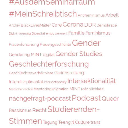
#AusdemSeminarraum
#MeinSchreibtisch
Arbeit
Antifeminismus
Corona
DDR
Care
Archiv
BlackLivesMatter
Demokratie
Familie
Feminismus
Diskriminierung
Diversität
empowerment
Gender
Frauenforschung
Frauengeschichte
Gender Studies
Gendering MINT digital
Geschlechterforschung
Gleichstellung
Geschlechterverhältnisse
Intersektionalität
Interdisziplinarität
intersectionality
MINT
Mentoring
Migration
Männlichkeit
Menschenrechte
Podcast
nachgefragt-podcast
Queer
Studierenden-
Recht
Rassismus
Stimmen
Tagung
Teengirl Culture
trans*