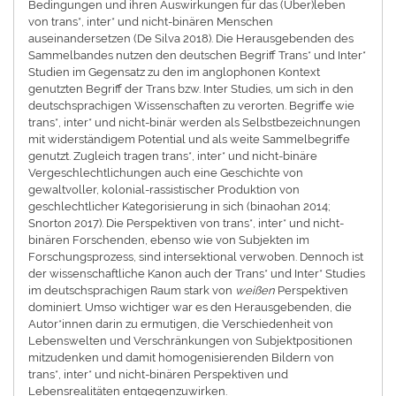
Bedingungen und ihren Auswirkungen für das (Über)leben
von trans*, inter* und nicht-binären Menschen
auseinandersetzen (De Silva 2018). Die Herausgebenden des
Sammelbandes nutzen den deutschen Begriff Trans* und Inter*
Studien im Gegensatz zu den im anglophonen Kontext
genutzten Begriff der Trans bzw. Inter Studies, um sich in den
deutschsprachigen Wissenschaften zu verorten. Begriffe wie
trans*, inter* und nicht-binär werden als Selbstbezeichnungen
mit widerständigem Potential und als weite Sammelbegriffe
genutzt. Zugleich tragen trans*, inter* und nicht-binäre
Vergeschlechtlichungen auch eine Geschichte von
gewaltvoller, kolonial-rassistischer Produktion von
geschlechtlicher Kategorisierung in sich (binaohan 2014;
Snorton 2017). Die Perspektiven von trans*, inter* und nicht-
binären Forschenden, ebenso wie von Subjekten im
Forschungsprozess, sind intersektional verwoben. Dennoch ist
der wissenschaftliche Kanon auch der Trans* und Inter* Studies
im deutschsprachigen Raum stark von
weißen
Perspektiven
dominiert. Umso wichtiger war es den Herausgebenden, die
Autor*innen darin zu ermutigen, die Verschiedenheit von
Lebenswelten und Verschränkungen von Subjektpositionen
mitzudenken und damit homogenisierenden Bildern von
trans*, inter* und nicht-binären Perspektiven und
Lebensrealitäten entgegenzuwirken.