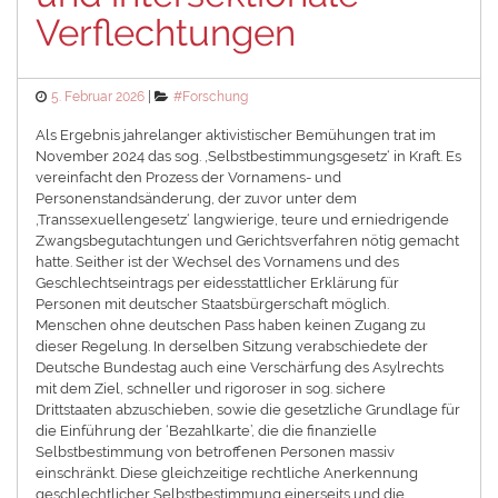
Verflechtungen
Posted
Categories
5. Februar 2026
#Forschung
on
Als Ergebnis jahrelanger aktivistischer Bemühungen trat im
November 2024 das sog. ‚Selbstbestimmungsgesetz‘ in Kraft. Es
vereinfacht den Prozess der Vornamens- und
Personenstandsänderung, der zuvor unter dem
‚Transsexuellengesetz‘ langwierige, teure und erniedrigende
Zwangsbegutachtungen und Gerichtsverfahren nötig gemacht
hatte. Seither ist der Wechsel des Vornamens und des
Geschlechtseintrags per eidesstattlicher Erklärung für
Personen mit deutscher Staatsbürgerschaft möglich.
Menschen ohne deutschen Pass haben keinen Zugang zu
dieser Regelung. In derselben Sitzung verabschiedete der
Deutsche Bundestag auch eine Verschärfung des Asylrechts
mit dem Ziel, schneller und rigoroser in sog. sichere
Drittstaaten abzuschieben, sowie die gesetzliche Grundlage für
die Einführung der ‘Bezahlkarte’, die die finanzielle
Selbstbestimmung von betroffenen Personen massiv
einschränkt. Diese gleichzeitige rechtliche Anerkennung
geschlechtlicher Selbstbestimmung einerseits und die