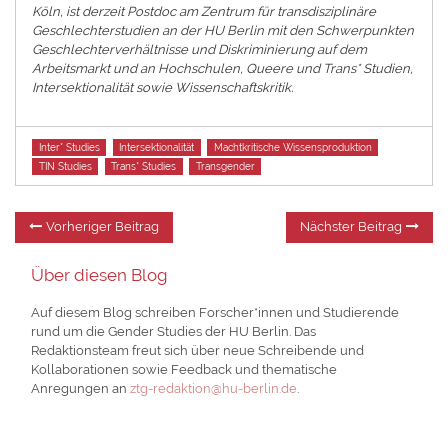
Köln, ist derzeit Postdoc am Zentrum für transdisziplinäre
Geschlechterstudien an der HU Berlin mit den Schwerpunkten
Geschlechterverhältnisse und Diskriminierung auf dem
Arbeitsmarkt und an Hochschulen, Queere und Trans* Studien,
Intersektionalität sowie Wissenschaftskritik.
Tags
Inter* Studies
Intersektionalität
Machtkritische Wissensproduktion
TIN Studies
Trans* Studies
Transgender
Beitragsnavigation
Vorheriger
Nä
Vorheriger Beitrag
Nächster Beitrag
Beitrag:
Be
Über diesen Blog
Auf diesem Blog schreiben Forscher*innen und Studierende
rund um die Gender Studies der HU Berlin. Das
Redaktionsteam freut sich über neue Schreibende und
Kollaborationen sowie Feedback und thematische
Anregungen an
ztg-redaktion@hu-berlin.de
.