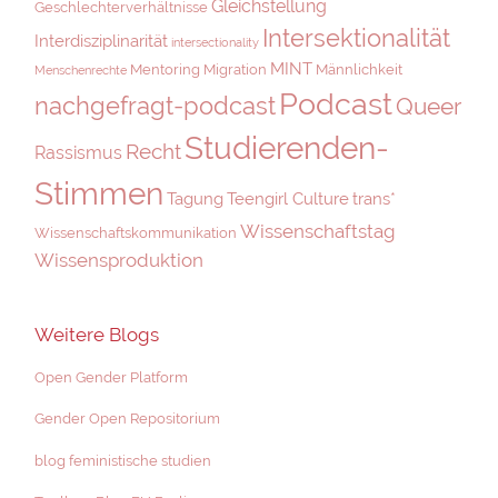
Gleichstellung
Geschlechterverhältnisse
Intersektionalität
Interdisziplinarität
intersectionality
MINT
Mentoring
Migration
Männlichkeit
Menschenrechte
Podcast
nachgefragt-podcast
Queer
Studierenden-
Recht
Rassismus
Stimmen
Tagung
Teengirl Culture
trans*
Wissenschaftstag
Wissenschaftskommunikation
Wissensproduktion
Weitere Blogs
Open Gender Platform
Gender Open Repositorium
blog feministische studien