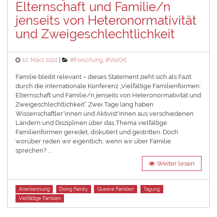
Elternschaft und Familie/n
jenseits von Heteronormativität
und Zweigeschlechtlichkeit
Posted
Categories
10. März 2022
#Forschung
,
#VorOrt
on
Familie bleibt relevant – dieses Statement zieht sich als Fazit
durch die internationale Konferenz „Vielfältige Familienformen:
Elternschaft und Familie/n jenseits von Heteronormativität und
Zweigeschlechtlichkeit“. Zwei Tage lang haben
Wissenschaftler*innen und Aktivist*innen aus verschiedenen
Ländern und Disziplinen über das Thema vielfältige
Familienformen geredet, diskutiert und gestritten. Doch
worüber reden wir eigentlich, wenn wir über Familie
sprechen? …
Weiter lesen
Tags
Anerkennung
Doing Family
Queere Familien
Tagung
Vielfältige Familien