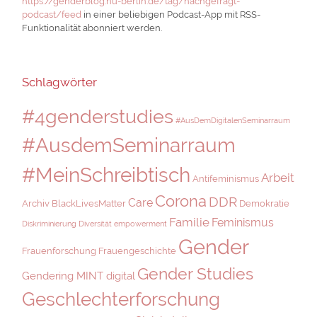
https://genderblog.hu-berlin.de/tag/nachgefragt-
podcast/feed
in einer beliebigen Podcast-App mit RSS-
Funktionalität abonniert werden.
Schlagwörter
#4genderstudies
#AusDemDigitalenSeminarraum
#AusdemSeminarraum
#MeinSchreibtisch
Arbeit
Antifeminismus
Corona
DDR
Care
Archiv
BlackLivesMatter
Demokratie
Familie
Feminismus
Diskriminierung
Diversität
empowerment
Gender
Frauenforschung
Frauengeschichte
Gender Studies
Gendering MINT digital
Geschlechterforschung