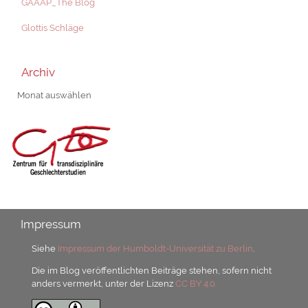
GAAAP_The Blog
Glottis Schläge
Archiv
Archiv
Impressum
Siehe
Impressum der Humboldt-Universität zu Berlin
.
Die im Blog veröffentlichten Beiträge stehen, sofern nicht
anders vermerkt, unter der Lizenz
CC BY 4.0.