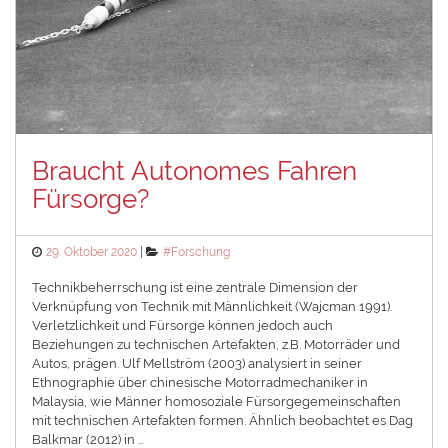
Braucht Autonomes Fahren
Fürsorge?
Posted
Categories
29. Oktober 2020
#Forschung
on
Technikbeherrschung ist eine zentrale Dimension der
Verknüpfung von Technik mit Männlichkeit (Wajcman 1991).
Verletzlichkeit und Fürsorge können jedoch auch
Beziehungen zu technischen Artefakten, z.B. Motorräder und
Autos, prägen. Ulf Mellström (2003) analysiert in seiner
Ethnographie über chinesische Motorradmechaniker in
Malaysia, wie Männer homosoziale Fürsorgegemeinschaften
mit technischen Artefakten formen. Ähnlich beobachtet es Dag
Balkmar (2012) in …