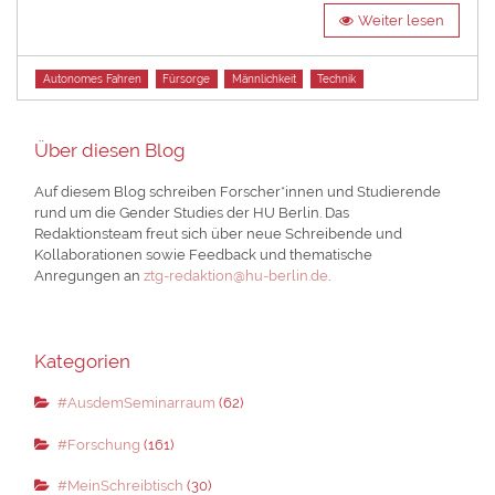
Weiter lesen
Tags
Autonomes Fahren
Fürsorge
Männlichkeit
Technik
Über diesen Blog
Auf diesem Blog schreiben Forscher*innen und Studierende
rund um die Gender Studies der HU Berlin. Das
Redaktionsteam freut sich über neue Schreibende und
Kollaborationen sowie Feedback und thematische
Anregungen an
ztg-redaktion@hu-berlin.de
.
Kategorien
#AusdemSeminarraum
(62)
#Forschung
(161)
#MeinSchreibtisch
(30)