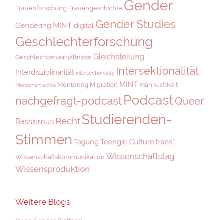
Gender
Frauenforschung
Frauengeschichte
Gender Studies
Gendering MINT digital
Geschlechterforschung
Gleichstellung
Geschlechterverhältnisse
Intersektionalität
Interdisziplinarität
intersectionality
MINT
Mentoring
Migration
Männlichkeit
Menschenrechte
Podcast
nachgefragt-podcast
Queer
Studierenden-
Recht
Rassismus
Stimmen
Tagung
Teengirl Culture
trans*
Wissenschaftstag
Wissenschaftskommunikation
Wissensproduktion
Weitere Blogs