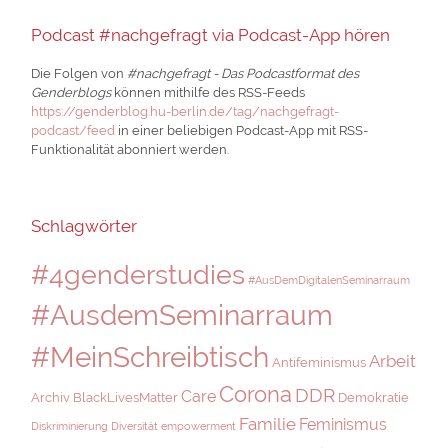
Podcast #nachgefragt via Podcast-App hören
Die Folgen von
#nachgefragt - Das Podcastformat des
Genderblogs
können mithilfe des RSS-Feeds
https://genderblog.hu-berlin.de/tag/nachgefragt-
podcast/feed
in einer beliebigen Podcast-App mit RSS-
Funktionalität abonniert werden.
Schlagwörter
#4genderstudies
#AusDemDigitalenSeminarraum
#AusdemSeminarraum
#MeinSchreibtisch
Arbeit
Antifeminismus
Corona
DDR
Care
Archiv
BlackLivesMatter
Demokratie
Familie
Feminismus
Diskriminierung
Diversität
empowerment