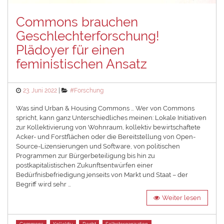
Commons brauchen
Geschlechterforschung!
Plädoyer für einen
feministischen Ansatz
Posted
Categories
23. Juni 2022
#Forschung
on
Was sind Urban & Housing Commons … Wer von Commons
spricht, kann ganz Unterschiedliches meinen: Lokale Initiativen
zur Kollektivierung von Wohnraum, kollektiv bewirtschaftete
Acker- und Forstflächen oder die Bereitstellung von Open-
Source-Lizensierungen und Software, von politischen
Programmen zur Bürgerbeteiligung bis hin zu
postkapitalistischen Zukunftsentwürfen einer
Bedürfnisbefriedigung jenseits von Markt und Staat – der
Begriff wird sehr …
Weiter lesen
Tags