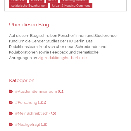
Commons
Kollektiv
Recht
Selbstorganisation
solidarische Beziehungen
Urban & Housing Commons
Über diesen Blog
Auf diesem Blog schreiben Forscher*innen und Studierende
rund um die Gender Studies der HU Berlin. Das
Redaktionsteam freut sich über neue Schreibende und
Kollaborationen sowie Feedback und thematische
Anregungen an
ztg-redaktion@hu-berlin.de
.
Kategorien
#AusdemSeminarraum
(62)
#Forschung
(161)
#MeinSchreibtisch
(30)
#Nachgefragt
(18)