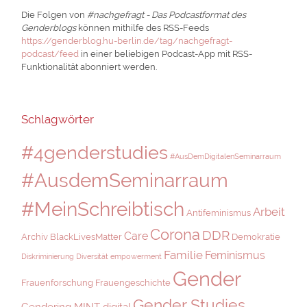
Die Folgen von
#nachgefragt - Das Podcastformat des
Genderblogs
können mithilfe des RSS-Feeds
https://genderblog.hu-berlin.de/tag/nachgefragt-
podcast/feed
in einer beliebigen Podcast-App mit RSS-
Funktionalität abonniert werden.
Schlagwörter
#4genderstudies
#AusDemDigitalenSeminarraum
#AusdemSeminarraum
#MeinSchreibtisch
Arbeit
Antifeminismus
Corona
DDR
Care
Archiv
BlackLivesMatter
Demokratie
Familie
Feminismus
Diskriminierung
Diversität
empowerment
Gender
Frauenforschung
Frauengeschichte
Gender Studies
Gendering MINT digital