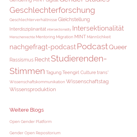
Geschlechterforschung
Gleichstellung
Geschlechterverhältnisse
Intersektionalität
Interdisziplinarität
intersectionality
MINT
Mentoring
Migration
Männlichkeit
Menschenrechte
Podcast
nachgefragt-podcast
Queer
Studierenden-
Recht
Rassismus
Stimmen
Tagung
Teengirl Culture
trans*
Wissenschaftstag
Wissenschaftskommunikation
Wissensproduktion
Weitere Blogs
Open Gender Platform
Gender Open Repositorium