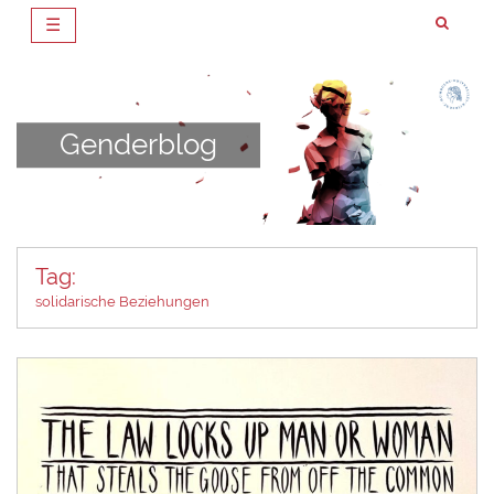
☰
Zum
Inhalt
springen
Genderblog
Tag:
solidarische Beziehungen