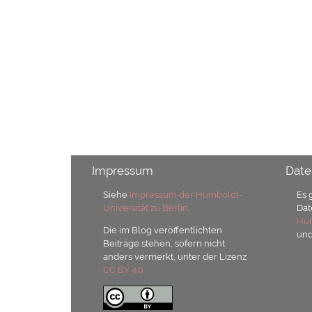
Impressum
Date
Siehe
Impressum der Humboldt-
Es 
Universität zu Berlin
.
Dat
Hum
Die im Blog veröffentlichten
un
Beiträge stehen, sofern nicht
anders vermerkt, unter der Lizenz
CC BY 4.0.