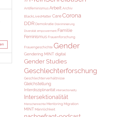
Arbeit
Antifeminismus
Archiv
Corona
Care
BlackLivesMatter
r
DDR
Demokratie
Diskriminierung
Familie
Diversität
empowerment
Feminismus
Frauenforschung
Gender
sen
Frauengeschichte
Gendering MINT digital
Gender Studies
Geschlechterforschung
Geschlechterverhältnisse
Gleichstellung
Interdisziplinarität
intersectionality
Intersektionalität
Mentoring
Migration
Menschenrechte
MINT
Männlichkeit
nachgefragt-podcast