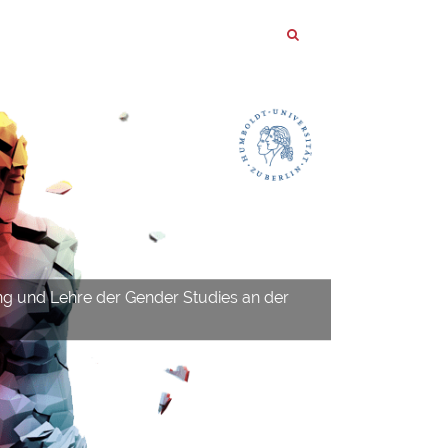
ng und Lehre der Gender Studies an der