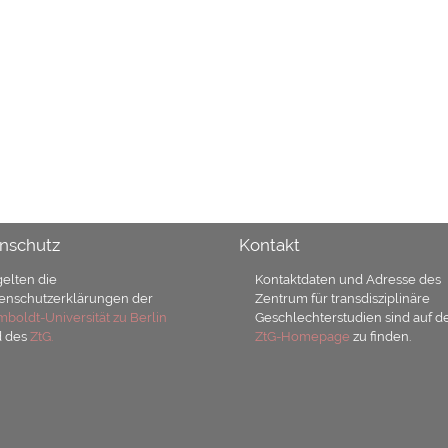
nschutz
Kontakt
gelten die
Kontaktdaten und Adresse des
enschutzerklärungen der
Zentrum für transdisziplinäre
boldt-Universität zu Berlin
Geschlechterstudien sind auf d
d des
ZtG.
ZtG-Homepage
zu finden.