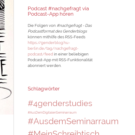
Podcast #nachgefragt via
Podcast-App hören
Die Folgen von
#nachgefragt - Das
Podcastformat des Genderblogs
können mithilfe des RSS-Feeds
https://genderblog.hu-
berlin.de/tag/nachgefragt-
podcast/feed
in einer beliebigen
Podcast-App mit RSS-Funktionalität
abonniert werden.
Schlagwörter
#4genderstudies
#AusDemDigitalenSeminarraum
#AusdemSeminarraum
n
#MeinSchreibtisch