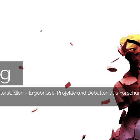
og
hterstudien – Ergebnisse, Projekte und Debatten aus Forschu