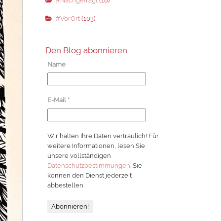
#Nachgefragt
(18)
#VorOrt
(103)
Den Blog abonnieren
Name
E-Mail
*
Wir halten Ihre Daten vertraulich! Für
weitere Informationen, lesen Sie
unsere vollständigen
Datenschutzbestimmungen
. Sie
können den Dienst jederzeit
abbestellen.