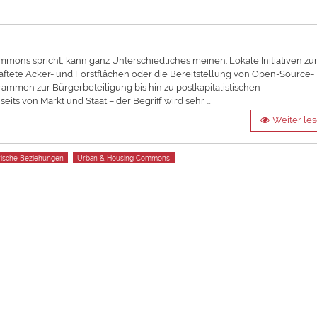
ns spricht, kann ganz Unterschiedliches meinen: Lokale Initiativen zu
aftete Acker- und Forstflächen oder die Bereitstellung von Open-Source-
ammen zur Bürgerbeteiligung bis hin zu postkapitalistischen
its von Markt und Staat – der Begriff wird sehr …
Weiter le
rische Beziehungen
Urban & Housing Commons