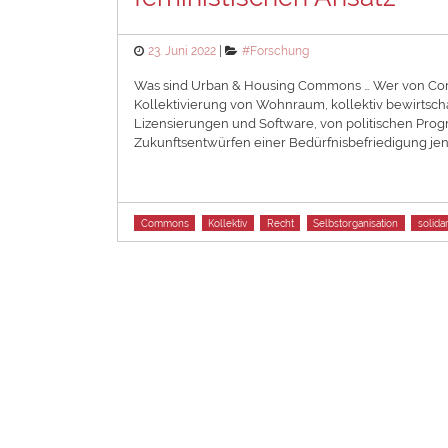
Posted
Categories
23. Juni 2022
#Forschung
on
Was sind Urban & Housing Commons … Wer von Commo
Kollektivierung von Wohnraum, kollektiv bewirtsch
Lizensierungen und Software, von politischen Progr
Zukunftsentwürfen einer Bedürfnisbefriedigung jense
Tags
Commons
Kollektiv
Recht
Selbstorganisation
solida