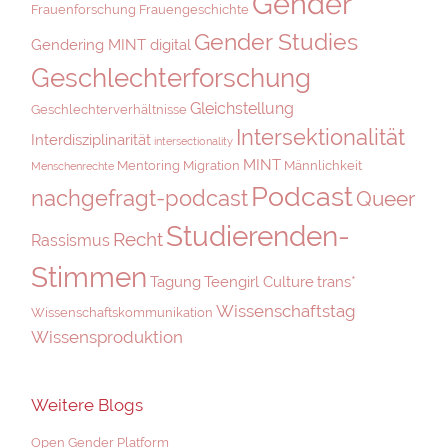
Gender
Frauenforschung
Frauengeschichte
Gender Studies
Gendering MINT digital
Geschlechterforschung
Gleichstellung
Geschlechterverhältnisse
Intersektionalität
Interdisziplinarität
intersectionality
MINT
Mentoring
Migration
Männlichkeit
Menschenrechte
Podcast
nachgefragt-podcast
Queer
Studierenden-
Recht
Rassismus
Stimmen
Tagung
Teengirl Culture
trans*
Wissenschaftstag
Wissenschaftskommunikation
Wissensproduktion
Weitere Blogs
Open Gender Platform