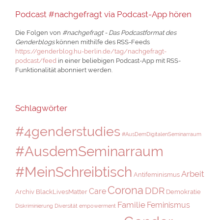
Podcast #nachgefragt via Podcast-App hören
Die Folgen von
#nachgefragt - Das Podcastformat des
Genderblogs
können mithilfe des RSS-Feeds
https://genderblog.hu-berlin.de/tag/nachgefragt-
podcast/feed
in einer beliebigen Podcast-App mit RSS-
Funktionalität abonniert werden.
Schlagwörter
#4genderstudies
#AusDemDigitalenSeminarraum
#AusdemSeminarraum
#MeinSchreibtisch
Arbeit
Antifeminismus
Corona
DDR
Care
Archiv
BlackLivesMatter
Demokratie
Familie
Feminismus
Diskriminierung
Diversität
empowerment