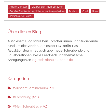
Tags
Antike Literatur
Didaktik der Alten Sprachen
Gender Studies in den Altertumswissenschaften
Mythos
Ovid
Rom
sexualisierte Gewalt
Über diesen Blog
Auf diesem Blog schreiben Forscher*innen und Studierende
rund um die Gender Studies der HU Berlin. Das
Redaktionsteam freut sich über neue Schreibende und
Kollaborationen sowie Feedback und thematische
Anregungen an
ztg-redaktion@hu-berlin.de
.
Kategorien
#AusdemSeminarraum
(62)
#Forschung
(161)
#MeinSchreibtisch
(30)