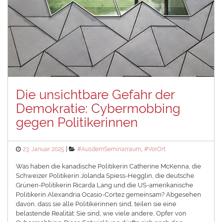
Die unsichtbare Gefahr der
Demokratie: Cybermobbing
gegen Politikerinnen
Posted
Categories
23. Januar 2025
#AusdemSeminarraum
,
#VorOrt
on
Was haben die kanadische Politikerin Catherine McKenna, die
Schweizer Politikerin Jolanda Spiess-Hegglin, die deutsche
Grünen-Politikerin Ricarda Lang und die US-amerikanische
Politikerin Alexandria Ocasio-Cortez gemeinsam? Abgesehen
davon, dass sie alle Politikerinnen sind, teilen sie eine
belastende Realität: Sie sind, wie viele andere, Opfer von