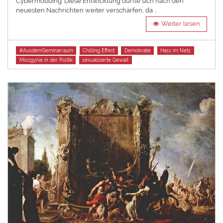
Cybermobbing. Diese Entwicklung dürfte sich nach den
neuesten Nachrichten weiter verschärfen, da …
Weiter lesen
Tags
#AusdemSeminarraum
Chilling Effect
Demokratie
Hass im Netz
Misogynie in der Politik
sexualisierte Gewalt