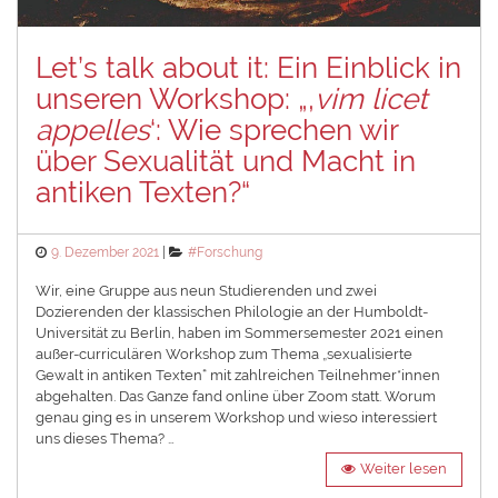
Let’s talk about it: Ein Einblick in
unseren Workshop: „‚
vim licet
appelles
‘: Wie sprechen wir
über Sexualität und Macht in
antiken Texten?“
Posted
Categories
9. Dezember 2021
#Forschung
on
Wir, eine Gruppe aus neun Studierenden und zwei
Dozierenden der klassischen Philologie an der Humboldt-
Universität zu Berlin, haben im Sommersemester 2021 einen
außer-curriculären Workshop zum Thema „sexualisierte
Gewalt in antiken Texten“ mit zahlreichen Teilnehmer*innen
abgehalten. Das Ganze fand online über Zoom statt. Worum
genau ging es in unserem Workshop und wieso interessiert
uns dieses Thema? …
Weiter lesen