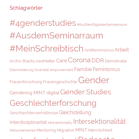
Schlagwörter
#4genderstudies
#AusDemDigitalenSeminarraum
#AusdemSeminarraum
#MeinSchreibtisch
Arbeit
Antifeminismus
Corona
DDR
Care
Archiv
BlackLivesMatter
Demokratie
Familie
Feminismus
Diskriminierung
Diversität
empowerment
Gender
Frauenforschung
Frauengeschichte
Gender Studies
Gendering MINT digital
Geschlechterforschung
Gleichstellung
Geschlechterverhältnisse
Intersektionalität
Interdisziplinarität
intersectionality
MINT
Mentoring
Migration
Männlichkeit
Menschenrechte