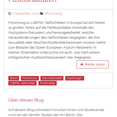
Posted
Categories
7. September 2023
#Forschung
on
Forschung zu LSBTIQ+ Geflüchteten in Europa hat sich bisher
zu großen Teilen auf die Partikularitäten innerhalb des
Asylsystems fokussiert, und herausgearbeitet, welche
Herausforderungen den Geflüchteten begegnen, die ihre
Sexualität oder Geschlechtsidentität beweisen müssen (siehe
zum Beispiel das Queer European Asylum Netzwerk). In
meiner Dissertation untersuche ich auch, was nach einem
erfolgreichen Asylbescheid passiert. Hier begegnen …
Weiter lesen
Tags
Berlin
Feminismus
Intersektionalität
Kopenhagen
LSBTIQ+ Geflüchtete
Positionalität
Über diesen Blog
Auf diesem Blog schreiben Forscher*innen und Studierende
rund um die Gender Studies der HU Berlin. Das