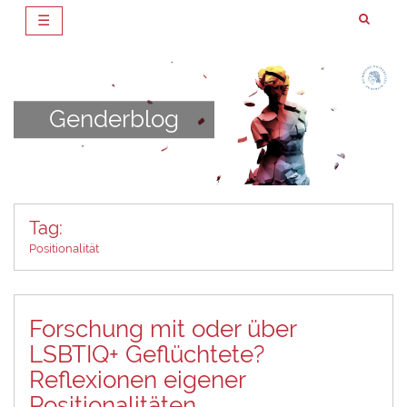
☰
Zum
Inhalt
springen
Genderblog
Tag:
Positionalität
Forschung mit oder über
LSBTIQ+ Geflüchtete?
Reflexionen eigener
Positionalitäten