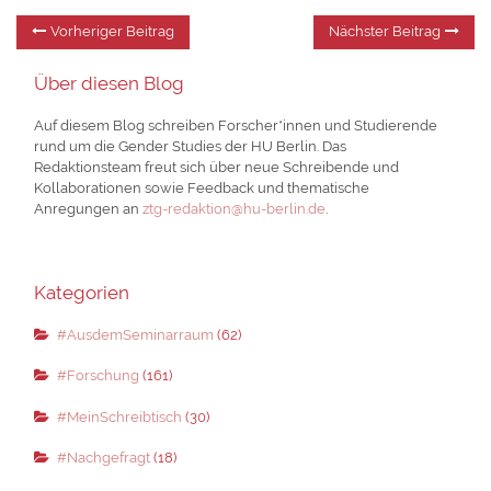
Beitragsnavigation
Vorheriger
Nä
Vorheriger Beitrag
Nächster Beitrag
Beitrag:
Be
Über diesen Blog
Auf diesem Blog schreiben Forscher*innen und Studierende
rund um die Gender Studies der HU Berlin. Das
Redaktionsteam freut sich über neue Schreibende und
Kollaborationen sowie Feedback und thematische
Anregungen an
ztg-redaktion@hu-berlin.de
.
Kategorien
#AusdemSeminarraum
(62)
#Forschung
(161)
#MeinSchreibtisch
(30)
#Nachgefragt
(18)