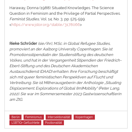
Haraway, Donna (1988): Situated Knowledges. The Science
Question in Feminism and the Privilege of Partial Perspectives.
Feminist Studies
, Vol. 14, No. 3, pp. 575-599.
<
https://www.jstor.org/stable/3178066
>
Rieke Schröder
(sie/ihr), M.Sc. in Global Refugee Studies,
promoviert an der Aalborg University Copenhagen. Sie ist
Promotionsstipendiatin der Studienstiftung des deutschen
Volkes, und hat in der Vergangenheit Stipendien der Friedrich-
Ebert-Stiftung und des Deutschen Akademischen
Austauschdienst (DAAD) erhalten. Ihre Forschung beschäftigt
sich mit queer feministischen Perspektiven auf Flucht und
Vertreibung. Sie ist Mitherausgeberin der Anthologie „Situating
Displacement. Explorations of Global (Im)Mobility“ (Peter Lang,
2022). Sie war im Sommersemester 2023 Gastwissenschaftlerin
am ZtG.
Tags
Berlin
Feminismus
Intersektionalität
Kopenhagen
LSBTIQ+ Geflüchtete
Positionalität