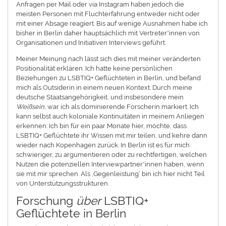
Anfragen per Mail oder via Instagram haben jedoch die
meisten Personen mit Fluchterfahrung entweder nicht oder
mit einer Absage reagiert. Bis auf wenige Ausnahmen habe ich
bisher in Berlin daher hauptsächlich mit Vertreter*innen von
Organisationen und Initiativen Interviews geführt.
Meiner Meinung nach lässt sich dies mit meiner veränderten
Positionalität erklären. Ich hatte keine persönlichen
Beziehungen zu LSBTIQ+ Geflüchteten in Berlin, und befand
mich als Outsiderin in einem neuen Kontext. Durch meine
deutsche Staatsangehörigkeit, und insbesondere mein
Weißsein
, war ich als dominierende Forscherin markiert. Ich
kann selbst auch koloniale Kontinuitäten in meinem Anliegen
erkennen: Ich bin für ein paar Monate hier, möchte, dass
LSBTIQ+ Geflüchtete ihr Wissen mit mir teilen, und kehre dann
wieder nach Kopenhagen zurück. In Berlin ist es für mich
schwieriger, zu argumentieren oder zu rechtfertigen, welchen
Nutzen die potenziellen Interviewpartner*innen haben, wenn
sie mit mir sprechen. Als ‚Gegenleistung‘ bin ich hier nicht Teil
von Unterstützungsstrukturen.
Forschung
über
LSBTIQ+
Geflüchtete in Berlin