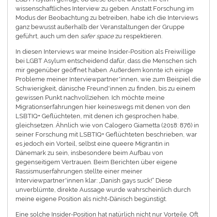
wissenschaftliches Interview zu geben. Anstatt Forschung im
Modus der Beobachtung zu betreiben, habe ich die Interviews
ganz bewusst außerhalb der Veranstaltungen der Gruppe
geführt, auch um den
safer space
zu respektieren.
In diesen Interviews war meine Insider-Position als Freiwillige
bei LGBT Asylum entscheidend dafür, dass die Menschen sich
mir gegenüber geöffnet haben. Außerdem konnte ich einige
Probleme meiner Interviewpartner*innen, wie zum Beispiel die
Schwierigkeit, dänische Freund*innen zu finden, bis zu einem
gewissen Punkt nachvollziehen. Ich möchte meine
Migrationserfahrungen hier keineswegs mit denen von den
LSBTIQ+ Geflüchteten, mit denen ich gesprochen habe,
gleichsetzen. Ähnlich wie von Calogero Giametta (2018: 876) in
seiner Forschung mit LSBTIQ+ Geflüchteten beschrieben, war
es jedoch ein Vorteil, selbst eine queere Migrantin in
Dänemark zu sein, insbesondere beim Aufbau von
gegenseitigem Vertrauen. Beim Berichten über eigene
Rassismuserfahrungen stellte einer meiner
Interviewpartner*innen klar: „Danish gays suck!“ Diese
unverblümte, direkte Aussage wurde wahrscheinlich durch
meine eigene Position als nicht-Dänisch begünstigt.
Eine solche Insider-Position hat natürlich nicht nur Vorteile. Oft