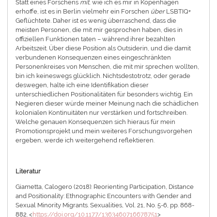
Statt eines Forschens
mit
, wie ich es mir in Kopenhagen
erhoffe, ist es in Berlin vielmehr ein Forschen
über
LSBTIQ+
Geflüchtete. Daher ist es wenig überraschend, dass die
meisten Personen, die mit mir gesprochen haben, dies in
offiziellen Funktionen taten – während ihrer bezahlten
Arbeitszeit. Über diese Position als Outsiderin, und die damit
verbundenen Konsequenzen eines eingeschränkten
Personenkreises von Menschen, die mit mir sprechen wollten,
bin ich keineswegs glücklich. Nichtsdestotrotz, oder gerade
deswegen, halte ich eine Identifikation dieser
unterschiedlichen Positionalitäten für besonders wichtig. Ein
Negieren dieser würde meiner Meinung nach die schädlichen
kolonialen Kontinuitäten nur verstärken und fortschreiben.
Welche genauen Konsequenzen sich hieraus für mein
Promotionsprojekt und mein weiteres Forschungsvorgehen
ergeben, werde ich weitergehend reflektieren.
Literatur
Giametta, Calogero (2018): Reorienting Participation, Distance
and Positionality: Ethnographic Encounters with Gender and
Sexual Minority Migrants. Sexualities, Vol. 21, No. 5-6, pp. 868-
882. <
https://doi.org/10.1177/1363460716678751
>