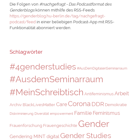
Die Folgen von
#nachgefragt - Das Podcastformat des
Genderblogs
können mithilfe des RSS-Feeds
https://genderblog.hu-berlin.de/tag/nachgefragt-
podcast/feed
in einer beliebigen Podcast-App mit RSS-
Funktionalität abonniert werden.
Schlagwörter
#4genderstudies
#AusDemDigitalenSeminarraum
#AusdemSeminarraum
#MeinSchreibtisch
Arbeit
Antifeminismus
Corona
DDR
Care
Archiv
BlackLivesMatter
Demokratie
Familie
Feminismus
Diskriminierung
Diversität
empowerment
Gender
Frauenforschung
Frauengeschichte
Gender Studies
Gendering MINT digital