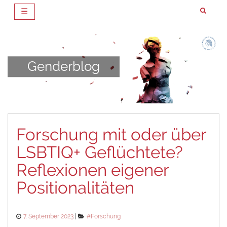
☰
Zum
Inhalt
springen
Genderblog
Forschung mit oder über
LSBTIQ+ Geflüchtete?
Reflexionen eigener
Positionalitäten
Posted
Categories
7. September 2023
#Forschung
on