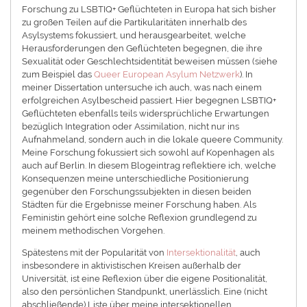
Forschung zu LSBTIQ+ Geflüchteten in Europa hat sich bisher
zu großen Teilen auf die Partikularitäten innerhalb des
Asylsystems fokussiert, und herausgearbeitet, welche
Herausforderungen den Geflüchteten begegnen, die ihre
Sexualität oder Geschlechtsidentität beweisen müssen (siehe
zum Beispiel das
Queer European Asylum Netzwerk
). In
meiner Dissertation untersuche ich auch, was nach einem
erfolgreichen Asylbescheid passiert. Hier begegnen LSBTIQ+
Geflüchteten ebenfalls teils widersprüchliche Erwartungen
bezüglich Integration oder Assimilation, nicht nur ins
Aufnahmeland, sondern auch in die lokale queere Community.
Meine Forschung fokussiert sich sowohl auf Kopenhagen als
auch auf Berlin. In diesem Blogeintrag reflektiere ich, welche
Konsequenzen meine unterschiedliche Positionierung
gegenüber den Forschungssubjekten in diesen beiden
Städten für die Ergebnisse meiner Forschung haben. Als
Feministin gehört eine solche Reflexion grundlegend zu
meinem methodischen Vorgehen.
Spätestens mit der Popularität von
Intersektionalität
, auch
insbesondere in aktivistischen Kreisen außerhalb der
Universität, ist eine Reflexion über die eigene Positionalität,
also den persönlichen Standpunkt, unerlässlich. Eine (nicht
abschließende) Liste über meine intersektionellen