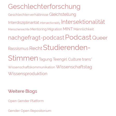
Geschlechterforschung
Gleichstellung
Geschlechterverhältnisse
Intersektionalität
Interdisziplinarität
intersectionality
MINT
Mentoring
Migration
Männlichkeit
Menschenrechte
Podcast
nachgefragt-podcast
Queer
Studierenden-
Recht
Rassismus
Stimmen
Tagung
Teengirl Culture
trans*
Wissenschaftstag
Wissenschaftskommunikation
Wissensproduktion
Weitere Blogs
Open Gender Platform
Gender Open Repositorium