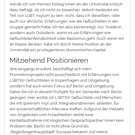
werde ich von meinen Kolleg*innen an der Universität kritisch
dazu befragt, ob ich nicht zu
biased
sei. Jedoch bedeutet ein
Teil von LGBT Asylum zu sein, nicht, dass ich dieselben, oder
auch nur ähnliche, Erfahrungen wie die Geflüchteten in der
Gruppe gemacht habe. Ich bin also keineswegs ‚nur‘ Insiderin,
sondern auch Outsiderin, wenn es um Erfahrungen wie
Geflüchtetenfeindlichkeit oder Rassismus geht. Auch wenn wir
an Klasse denken, habe ich durch meine Position an der
Universität ein privilegierteres ökonomisches Kapital.
Mitziehend Positionieren
Wie eingangs erwähnt, beschäftigt sich mein
Promotionsprojekt nicht ausschließlich mit Erfahrungen von
LSBTIQ+ Geflüchteten in Kopenhagen und Umgebung,
sondern hat auch einen Fokus auf Berlin und Umgebung.
Daher bin ich in diesem Frühjahr für ein Semester nach Berlin
gezogen. Hier wollte ich LSBTIQ+ Geflüchtete und Menschen,
die mit queerem Asyl und ‚Integrationsthemen‘ arbeiten, für
ein wissenschaftliches Interview treffen. Aufgrund der Vielzahl
von Angeboten und Anlaufstellen stellte eine
Kontaktaufnahme mit möglichen Gesprächspartner*innen kein
Problem dar. Berlin ist nicht ohne Grund als
„Regenbogenhauptstadt“ Europas bekannt. Auf meine