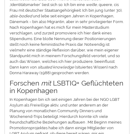
‚Identitätsmarker‘ liest sich so: Ich bin eine
weiße
, queere, cis
Frau mit deutscher Staatsangehörigkeit. Ich bin jung (unter 30),
able-bodied
und lebe seit einigen Jahren in Kopenhagen,
Dänemark – bin also Migrantin, aber in sehr privilegierter Form.
Nach Kopenhagen hat es mich für mein Masterstudium
verschlagen, und zurzeit promoviere ich hier dank eines
Stipendiums. Eine bloße Nennung dieser Positionierungen
stellt noch keine feministische Praxis dar. Notwendig ist
vielmehr eine ständige Reflexion darüber, wie mein eigener
Standpunkt mich in meinem Forschungsfeld verortet, und so
auch das Wissen, welches ich hier produziere, beeinflusst.
Dann kann von
situated knowledge
(situiertes Wissen) nach
Donna Haraway (1988) gesprochen werden.
Forschen
mit
LSBTIQ+ Geflüchteten
in Kopenhagen
In Kopenhagen bin ich seit einigen Jahren bei der NGO LGBT
Asylum als Freiwillige aktiv, und unter anderem an der
Planung von monatlichen Community Dinners und
Wochenend-Trips beteiligt. Hierdurch konnte ich viele
freundschaftliche Beziehungen aufbauen . Mit Beginn meines
Promotionsprojektes habe ich dann einige Mitglieder von
LGBT Asylum gefragt, ob diese bereit wären, mir ein