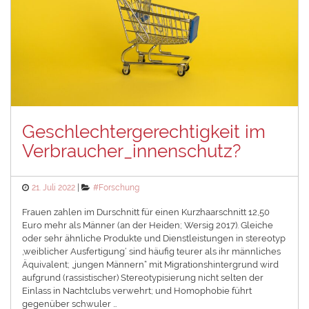
Geschlechtergerechtigkeit im
Verbraucher_innenschutz?
Posted
Categories
21. Juli 2022
#Forschung
on
Frauen zahlen im Durschnitt für einen Kurzhaarschnitt 12,50
Euro mehr als Männer (an der Heiden; Wersig 2017). Gleiche
oder sehr ähnliche Produkte und Dienstleistungen in stereotyp
‚weiblicher Ausfertigung‘ sind häufig teurer als ihr männliches
Äquivalent; „jungen Männern“ mit Migrationshintergrund wird
aufgrund (rassistischer) Stereotypisierung nicht selten der
Einlass in Nachtclubs verwehrt; und Homophobie führt
gegenüber schwuler …