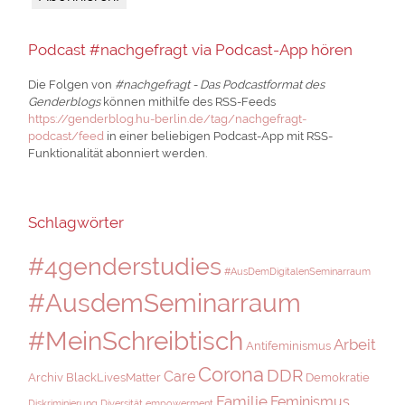
Podcast #nachgefragt via Podcast-App hören
Die Folgen von
#nachgefragt - Das Podcastformat des
Genderblogs
können mithilfe des RSS-Feeds
https://genderblog.hu-berlin.de/tag/nachgefragt-
podcast/feed
in einer beliebigen Podcast-App mit RSS-
Funktionalität abonniert werden.
Schlagwörter
#4genderstudies
#AusDemDigitalenSeminarraum
#AusdemSeminarraum
#MeinSchreibtisch
Arbeit
Antifeminismus
Corona
DDR
Care
Archiv
BlackLivesMatter
Demokratie
Familie
Feminismus
Diskriminierung
Diversität
empowerment