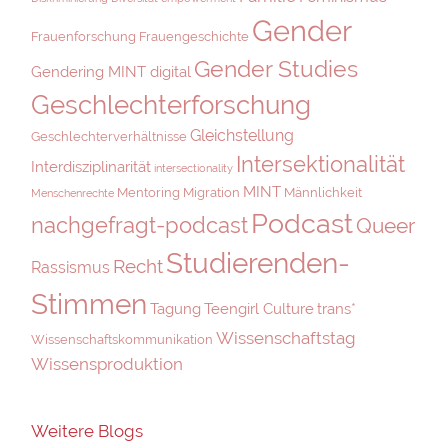
Gender
Frauenforschung
Frauengeschichte
Gender Studies
Gendering MINT digital
Geschlechterforschung
Gleichstellung
Geschlechterverhältnisse
Intersektionalität
Interdisziplinarität
intersectionality
MINT
Mentoring
Migration
Männlichkeit
Menschenrechte
Podcast
nachgefragt-podcast
Queer
Studierenden-
Recht
Rassismus
Stimmen
Tagung
Teengirl Culture
trans*
Wissenschaftstag
Wissenschaftskommunikation
Wissensproduktion
Weitere Blogs