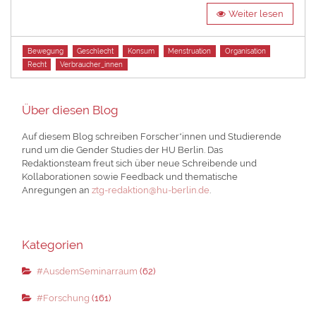
Weiter lesen
Tags
Bewegung
Geschlecht
Konsum
Menstruation
Organisation
Recht
Verbraucher_innen
Über diesen Blog
Auf diesem Blog schreiben Forscher*innen und Studierende
rund um die Gender Studies der HU Berlin. Das
Redaktionsteam freut sich über neue Schreibende und
Kollaborationen sowie Feedback und thematische
Anregungen an
ztg-redaktion@hu-berlin.de
.
Kategorien
#AusdemSeminarraum
(62)
#Forschung
(161)