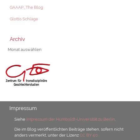
GAAAP_The Blog
Glottis Schläge
Archiv
Archiv
Impressum
Siehe
Impressum der Humboldt-Universität zu Berlin
.
Die im Blog veröffentlichten Beiträge stehen, sofern nicht
anders vermerkt, unter der Lizenz
CC BY 4.0.