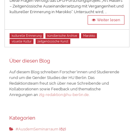
Diese Fragen verfolgt das DFG-Forschungsprojekt „Art Matters
– Zeitgenössische Auseinandersetzung mit Vergangenheit und
kultureller Erinnerung in Marokko“. Untersucht wird, …
Weiter lesen
Tags
kulturelle Erinnerung
künstlerische Archive
Marokko
visuelle Kultur
zeitgenössische Kunst
Über diesen Blog
Auf diesem Blog schreiben Forscher*innen und Studierende
rund um die Gender Studies der HU Berlin. Das
Redaktionsteam freut sich über neue Schreibende und
Kollaborationen sowie Feedback und thematische
Anregungen an
ztg-redaktion@hu-berlin.de
.
Kategorien
#AusdemSeminarraum
(62)