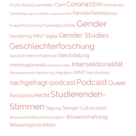
Corona
DDR
Care
Archiv
BlackLivesMatter
Demokratie
Familie
Feminismus
Diskriminierung
Diversität
empowerment
Gender
Frauenforschung
Frauengeschichte
Gender Studies
Gendering MINT digital
Geschlechterforschung
Gleichstellung
Geschlechterverhältnisse
Intersektionalität
Interdisziplinarität
intersectionality
MINT
Mentoring
Migration
Männlichkeit
Menschenrechte
Podcast
nachgefragt-podcast
Queer
Studierenden-
Recht
Rassismus
Stimmen
Tagung
Teengirl Culture
trans*
Wissenschaftstag
Wissenschaftskommunikation
Wissensproduktion