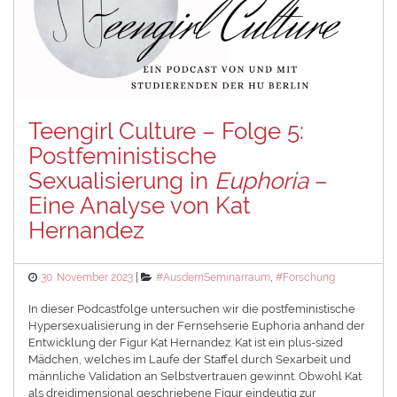
Teengirl Culture – Folge 5:
Postfeministische
Sexualisierung in
Euphoria
–
Eine Analyse von Kat
Hernandez
Posted
Categories
30. November 2023
#AusdemSeminarraum
,
#Forschung
on
In dieser Podcastfolge untersuchen wir die postfeministische
Hypersexualisierung in der Fernsehserie Euphoria anhand der
Entwicklung der Figur Kat Hernandez. Kat ist ein plus-sized
Mädchen, welches im Laufe der Staffel durch Sexarbeit und
männliche Validation an Selbstvertrauen gewinnt. Obwohl Kat
als dreidimensional geschriebene Figur eindeutig zur