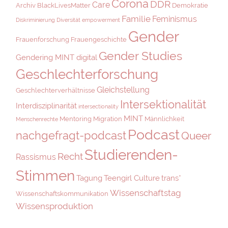
Corona
DDR
Care
Archiv
BlackLivesMatter
Demokratie
Familie
Feminismus
Diskriminierung
Diversität
empowerment
Gender
Frauenforschung
Frauengeschichte
Gender Studies
Gendering MINT digital
Geschlechterforschung
Gleichstellung
Geschlechterverhältnisse
Intersektionalität
Interdisziplinarität
intersectionality
MINT
Mentoring
Migration
Männlichkeit
Menschenrechte
Podcast
nachgefragt-podcast
Queer
Studierenden-
Recht
Rassismus
Stimmen
Tagung
Teengirl Culture
trans*
Wissenschaftstag
Wissenschaftskommunikation
Wissensproduktion