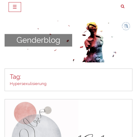
☰
Zum
Inhalt
springen
Genderblog
Tag:
Hypersexulisierung