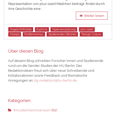
Repräsentation von plus-sized Mädchen beiträgt, findet durch
ihre Geschichte eine …
Weiter lesen
Tags
Angela McRobbie
Euphoria
Hypersexulisierung
plus-sized
Podcast
Postfeminismus
Studierenden-Stimmen
Teengirl Culture
Über diesen Blog
Auf diesem Blog schreiben Forscher*innen und Studierende
rund um die Gender Studies der HU Berlin. Das
Redaktionsteam freut sich über neue Schreibende und
Kollaborationen sowie Feedback und thematische
Anregungen an
ztg-redaktion@hu-berlin.de
.
Kategorien
#AusdemSeminarraum
(62)