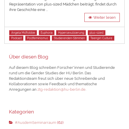
Repräsentation von plus-sized Mädchen beiträgt, findet durch
ihre Geschichte eine …
Weiter lesen
Tags
Angela McRobbie
Euphoria
Hypersexulisierung
plus-sized
Podcast
Postfeminismus
Studierenden-Stimmen
Teengirl Culture
Über diesen Blog
Auf diesem Blog schreiben Forscher*innen und Studierende
rund um die Gender Studies der HU Berlin. Das
Redaktionsteam freut sich über neue Schreibende und
Kollaborationen sowie Feedback und thematische
Anregungen an
ztg-redaktion@hu-berlin.de
.
Kategorien
#AusdemSeminarraum
(62)