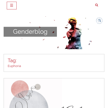
☰
Zum
Inhalt
springen
Genderblog
Tag:
Euphoria