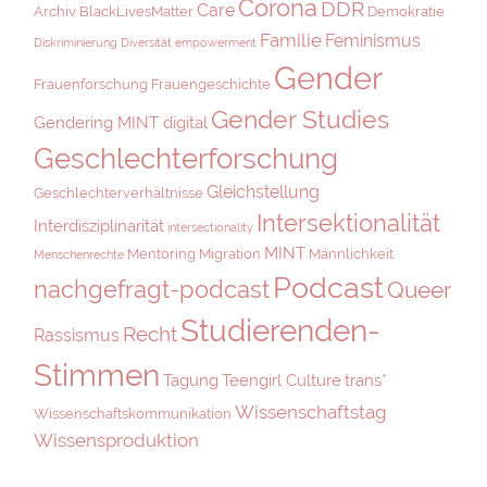
Corona
DDR
Care
Archiv
BlackLivesMatter
Demokratie
Familie
Feminismus
Diskriminierung
Diversität
empowerment
Gender
Frauenforschung
Frauengeschichte
Gender Studies
Gendering MINT digital
Geschlechterforschung
Gleichstellung
Geschlechterverhältnisse
Intersektionalität
Interdisziplinarität
intersectionality
MINT
Mentoring
Migration
Männlichkeit
Menschenrechte
Podcast
nachgefragt-podcast
Queer
Studierenden-
Recht
Rassismus
Stimmen
Tagung
Teengirl Culture
trans*
Wissenschaftstag
Wissenschaftskommunikation
Wissensproduktion