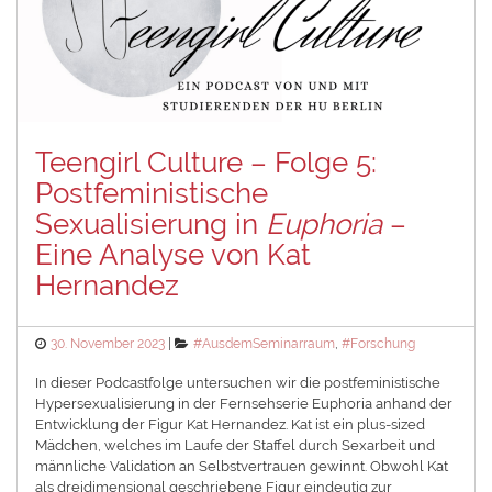
Teengirl Culture – Folge 5:
Postfeministische
Sexualisierung in
Euphoria
–
Eine Analyse von Kat
Hernandez
Posted
Categories
30. November 2023
#AusdemSeminarraum
,
#Forschung
on
In dieser Podcastfolge untersuchen wir die postfeministische
Hypersexualisierung in der Fernsehserie Euphoria anhand der
Entwicklung der Figur Kat Hernandez. Kat ist ein plus-sized
Mädchen, welches im Laufe der Staffel durch Sexarbeit und
männliche Validation an Selbstvertrauen gewinnt. Obwohl Kat
als dreidimensional geschriebene Figur eindeutig zur