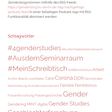
Genderblogs
können mithilfe des RSS-Feeds
https://genderblog.hu-berlin.de/tag/nachgefragt-
podcast/feed
in einer beliebigen Podcast-App mit RSS-
Funktionalität abonniert werden.
Schlagwörter
#4genderstudies
#AusDemDigitalenSeminarraum
#AusdemSeminarraum
#MeinSchreibtisch
Arbeit
Antifeminismus
Corona
DDR
Care
Archiv
BlackLivesMatter
Demokratie
Familie
Feminismus
Diskriminierung
Diversität
empowerment
Gender
Frauenforschung
Frauengeschichte
Gender Studies
Gendering MINT digital