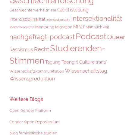
Geschlechterforschung
Gleichstellung
Geschlechterverhältnisse
Intersektionalität
Interdisziplinarität
intersectionality
MINT
Mentoring
Migration
Männlichkeit
Menschenrechte
Podcast
nachgefragt-podcast
Queer
Studierenden-
Recht
Rassismus
Stimmen
Tagung
Teengirl Culture
trans*
Wissenschaftstag
Wissenschaftskommunikation
Wissensproduktion
Weitere Blogs
Open Gender Platform
Gender Open Repositorium
blog feministische studien