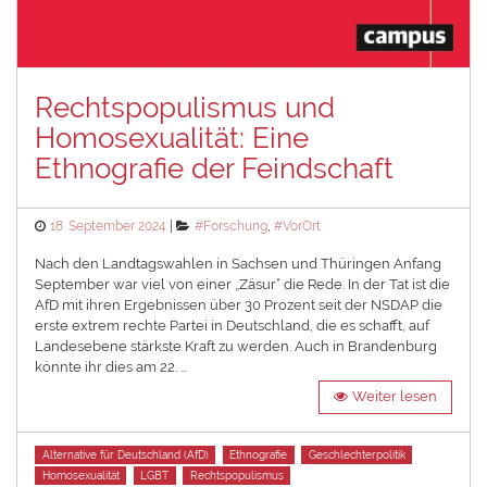
Rechtspopulismus und
Homosexualität: Eine
Ethnografie der Feindschaft
Posted
Categories
18. September 2024
#Forschung
,
#VorOrt
on
Nach den Landtagswahlen in Sachsen und Thüringen Anfang
September war viel von einer „Zäsur“ die Rede. In der Tat ist die
AfD mit ihren Ergebnissen über 30 Prozent seit der NSDAP die
erste extrem rechte Partei in Deutschland, die es schafft, auf
Landesebene stärkste Kraft zu werden. Auch in Brandenburg
könnte ihr dies am 22. …
Weiter lesen
Tags
Alternative für Deutschland (AfD)
Ethnografie
Geschlechterpolitik
Homosexualität
LGBT
Rechtspopulismus