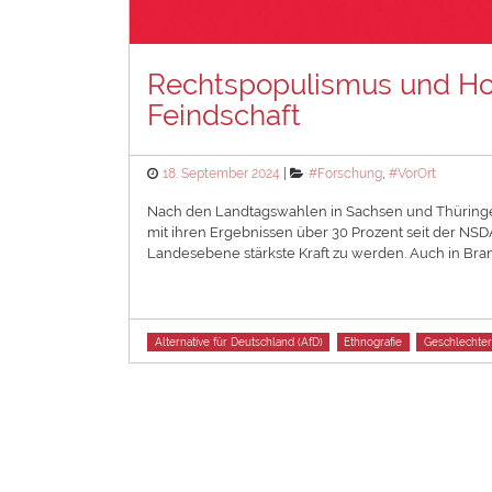
Rechtspopulismus und Hom
Feindschaft
Posted
Categories
18. September 2024
#Forschung
,
#VorOrt
on
Nach den Landtagswahlen in Sachsen und Thüringen A
mit ihren Ergebnissen über 30 Prozent seit der NSDAP
Landesebene stärkste Kraft zu werden. Auch in Bran
Tags
Alternative für Deutschland (AfD)
Ethnografie
Geschlechterp