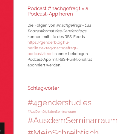
Podcast #nachgefragt via
Podcast-App hören
Die Folgen von
#nachgefragt - Das
Podcastformat des Genderblogs
können mithilfe des RSS-Feeds
https://genderblog.hu-
berlin.de/tag/nachgefragt-
podcast/feed
in einer beliebigen
Podcast-App mit RSS-Funktionalität
abonniert werden.
Schlagwörter
#4genderstudies
#AusDemDigitalenSeminarraum
#AusdemSeminarraum
#MeinSchreibtisch