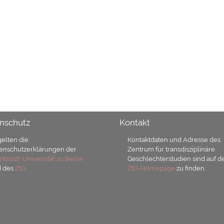
nschutz
Kontakt
gelten die
Kontaktdaten und Adresse des
enschutzerklärungen der
Zentrum für transdisziplinäre
boldt-Universität zu Berlin
Geschlechterstudien sind auf d
d des
ZtG.
ZtG-Homepage
zu finden.