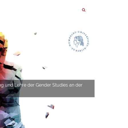
ng und Lehre der Gender Studies an der