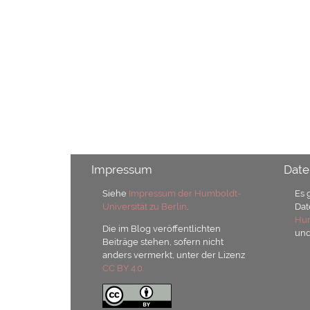
Impressum
Date
Siehe
Impressum der Humboldt-
Es 
Universität zu Berlin
.
Dat
Hum
Die im Blog veröffentlichten
un
Beiträge stehen, sofern nicht
anders vermerkt, unter der Lizenz
CC BY 4.0.