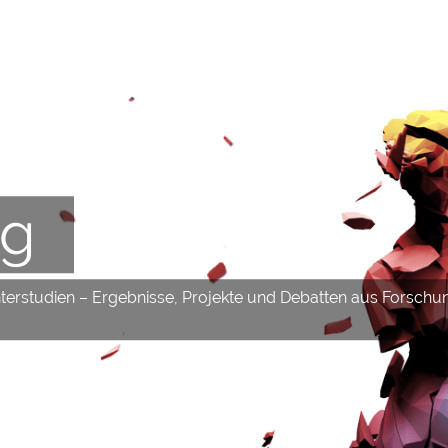
og
hterstudien – Ergebnisse, Projekte und Debatten aus Forschu