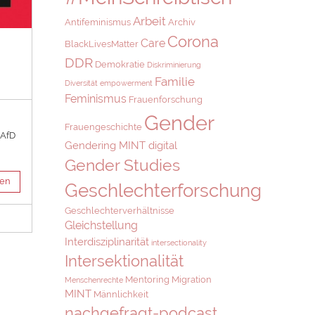
Arbeit
Antifeminismus
Archiv
Corona
Care
BlackLivesMatter
DDR
Demokratie
Diskriminierung
Familie
Diversität
empowerment
Feminismus
Frauenforschung
Gender
Frauengeschichte
 AfD
Gendering MINT digital
Gender Studies
sen
Geschlechterforschung
Geschlechterverhältnisse
Gleichstellung
Interdisziplinarität
intersectionality
Intersektionalität
Mentoring
Migration
Menschenrechte
MINT
Männlichkeit
nachgefragt-podcast