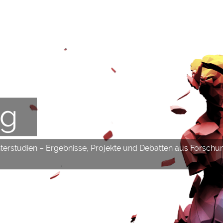
og
hterstudien – Ergebnisse, Projekte und Debatten aus Forschu