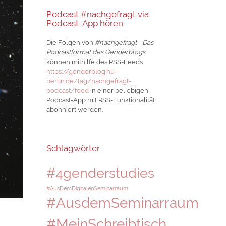
Podcast #nachgefragt via
Podcast-App hören
Die Folgen von
#nachgefragt - Das
Podcastformat des Genderblogs
können mithilfe des RSS-Feeds
https://genderblog.hu-
berlin.de/tag/nachgefragt-
podcast/feed
in einer beliebigen
Podcast-App mit RSS-Funktionalität
abonniert werden.
Schlagwörter
#4genderstudies
#AusDemDigitalenSeminarraum
#AusdemSeminarraum
#MeinSchreibtisch