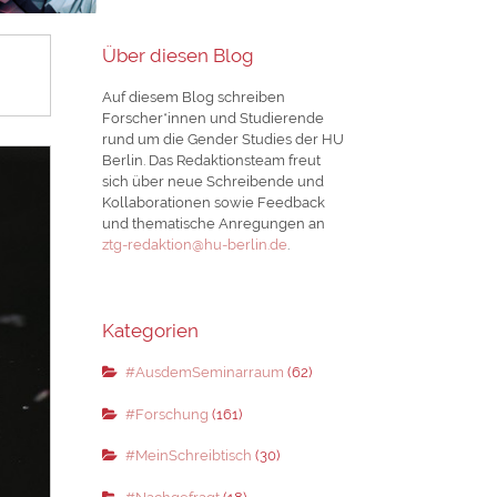
Über diesen Blog
Auf diesem Blog schreiben
Forscher*innen und Studierende
rund um die Gender Studies der HU
Berlin. Das Redaktionsteam freut
sich über neue Schreibende und
Kollaborationen sowie Feedback
und thematische Anregungen an
ztg-redaktion@hu-berlin.de
.
Kategorien
#AusdemSeminarraum
(62)
#Forschung
(161)
#MeinSchreibtisch
(30)