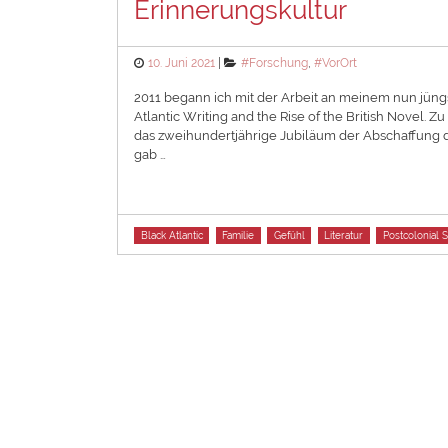
Erinnerungskultur
Posted
Categories
10. Juni 2021
#Forschung
,
#VorOrt
on
2011 begann ich mit der Arbeit an meinem nun jüngs
Atlantic Writing and the Rise of the British Novel.
das zweihundertjährige Jubiläum der Abschaffung de
gab …
Tags
Black Atlantic
Familie
Gefühl
Literatur
Postcolonial S