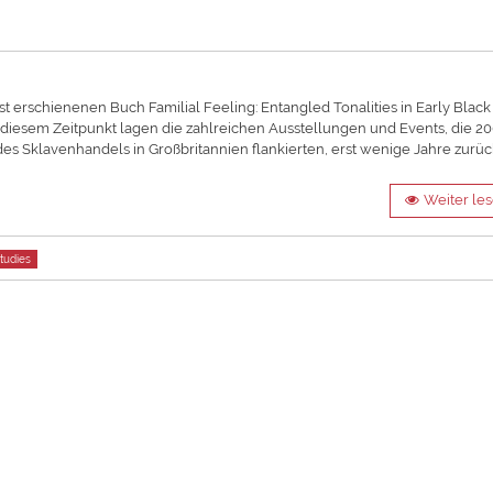
t erschienenen Buch Familial Feeling: Entangled Tonalities in Early Black
 Zu diesem Zeitpunkt lagen die zahlreichen Ausstellungen und Events, die 2
s Sklavenhandels in Großbritannien flankierten, erst wenige Jahre zurüc
Weiter le
tudies