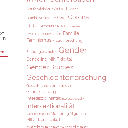
Arbeit
Antifeminismus
Archiv
Corona
Care
BlackLivesMatter
DDR
Demokratie
Diskriminierung
Familie
007
Diversität
empowerment
k. Es
Feminismus
Frauenforschung
Gender
Frauengeschichte
sen
Gendering MINT digital
Gender Studies
Geschlechterforschung
Geschlechterverhältnisse
Gleichstellung
Interdisziplinarität
intersectionality
Intersektionalität
Mentoring
Migration
Menschenrechte
MINT
Männlichkeit
nachgefragt-podcast