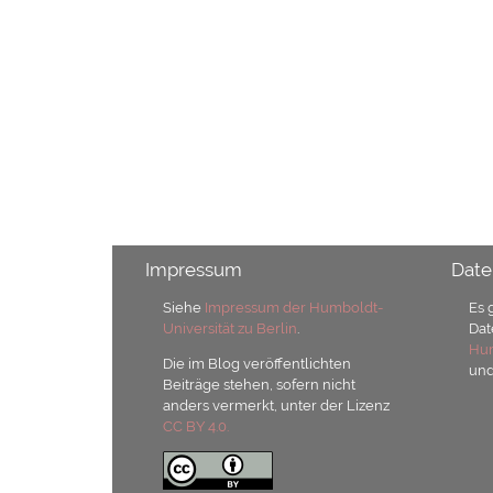
Impressum
Date
Siehe
Impressum der Humboldt-
Es 
Universität zu Berlin
.
Dat
Hum
Die im Blog veröffentlichten
un
Beiträge stehen, sofern nicht
anders vermerkt, unter der Lizenz
CC BY 4.0.