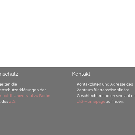
nschutz
Kontakt
gelten die
Kontaktdaten und Adresse des
enschutzerklärungen der
Zentrum für transdisziplinäre
boldt-Universität zu Berlin
Geschlechterstudien sind auf d
d des
ZtG.
ZtG-Homepage
zu finden.