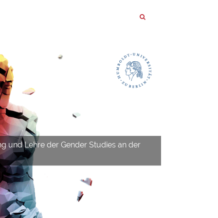
ng und Lehre der Gender Studies an der