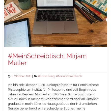
#MeinSchreibtisch: Mirjam
Müller
Posted
Categories
1. Oktober 2021
#Forschung
,
#MeinSchreibtisch
on
Ich bin seit Oktober 2020 Juniorprofessorin für Feministische
Philosophie am Institut für Philosophie und seit Beginn des
Jahres außerdem Mitglied am ZtG. Mein Schreibtisch steht
aktuell noch in meinem Wohnzimmer, wird aber ab Oktober
graduell in mein Büro ins Hauptgebäude der HU umziehen.
Gerade beherbergt er verschiedene Bücher, meine