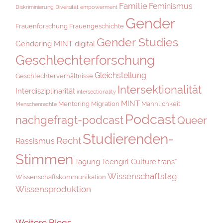
Familie
Feminismus
Diskriminierung
Diversität
empowerment
Gender
Frauenforschung
Frauengeschichte
Gender Studies
Gendering MINT digital
Geschlechterforschung
Gleichstellung
Geschlechterverhältnisse
Intersektionalität
Interdisziplinarität
intersectionality
MINT
Mentoring
Migration
Männlichkeit
Menschenrechte
Podcast
nachgefragt-podcast
Queer
Studierenden-
Recht
Rassismus
Stimmen
Tagung
Teengirl Culture
trans*
Wissenschaftstag
Wissenschaftskommunikation
Wissensproduktion
Weitere Blogs