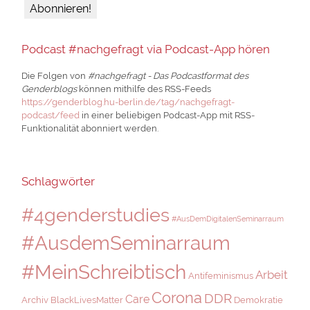
Podcast #nachgefragt via Podcast-App hören
Die Folgen von
#nachgefragt - Das Podcastformat des
Genderblogs
können mithilfe des RSS-Feeds
https://genderblog.hu-berlin.de/tag/nachgefragt-
podcast/feed
in einer beliebigen Podcast-App mit RSS-
Funktionalität abonniert werden.
Schlagwörter
#4genderstudies
#AusDemDigitalenSeminarraum
#AusdemSeminarraum
#MeinSchreibtisch
Arbeit
Antifeminismus
Corona
DDR
Care
Archiv
BlackLivesMatter
Demokratie