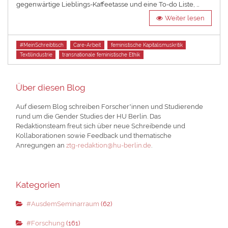
gegenwärtige Lieblings-Kaffeetasse und eine To-do Liste, …
Weiter lesen
Tags
#MeinSchreibtisch
Care-Arbeit
feministische Kapitalismuskritik
Textilindustrie
transnationale feministische Ethik
Über diesen Blog
Auf diesem Blog schreiben Forscher*innen und Studierende
rund um die Gender Studies der HU Berlin. Das
Redaktionsteam freut sich über neue Schreibende und
Kollaborationen sowie Feedback und thematische
Anregungen an
ztg-redaktion@hu-berlin.de
.
Kategorien
#AusdemSeminarraum
(62)
#Forschung
(161)