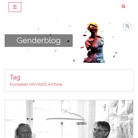
☰
Zum
Inhalt
springen
Genderblog
Tag:
European HIV/AIDS Archive