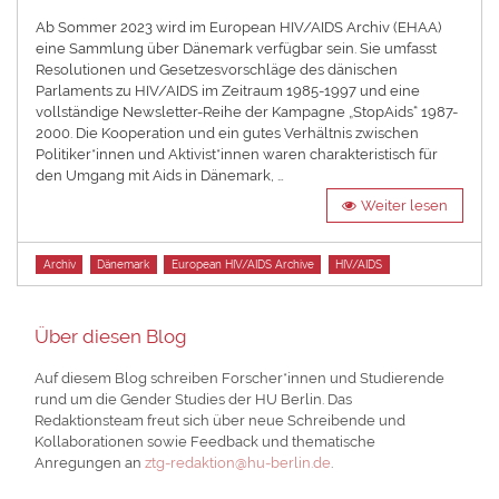
on
Ab Sommer 2023 wird im European HIV/AIDS Archiv (EHAA)
eine Sammlung über Dänemark verfügbar sein. Sie umfasst
Resolutionen und Gesetzesvorschläge des dänischen
Parlaments zu HIV/AIDS im Zeitraum 1985-1997 und eine
vollständige Newsletter-Reihe der Kampagne „StopAids“ 1987-
2000. Die Kooperation und ein gutes Verhältnis zwischen
Politiker*innen und Aktivist*innen waren charakteristisch für
den Umgang mit Aids in Dänemark, …
Weiter lesen
Tags
Archiv
Dänemark
European HIV/AIDS Archive
HIV/AIDS
Über diesen Blog
Auf diesem Blog schreiben Forscher*innen und Studierende
rund um die Gender Studies der HU Berlin. Das
Redaktionsteam freut sich über neue Schreibende und
Kollaborationen sowie Feedback und thematische
Anregungen an
ztg-redaktion@hu-berlin.de
.