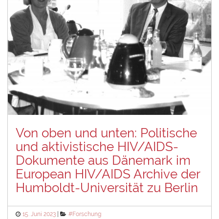
Von oben und unten: Politische
und aktivistische HIV/AIDS-
Dokumente aus Dänemark im
European HIV/AIDS Archive der
Humboldt-Universität zu Berlin
Posted
Categories
15. Juni 2023
#Forschung