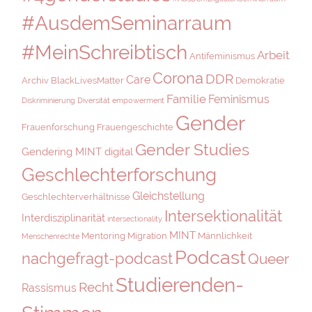
#AusdemSeminarraum
#MeinSchreibtisch
Arbeit
Antifeminismus
Corona
DDR
Care
Archiv
BlackLivesMatter
Demokratie
Familie
Feminismus
Diskriminierung
Diversität
empowerment
Gender
Frauenforschung
Frauengeschichte
Gender Studies
Gendering MINT digital
Geschlechterforschung
Gleichstellung
Geschlechterverhältnisse
Intersektionalität
Interdisziplinarität
intersectionality
MINT
Mentoring
Migration
Männlichkeit
Menschenrechte
Podcast
nachgefragt-podcast
Queer
Studierenden-
Recht
Rassismus