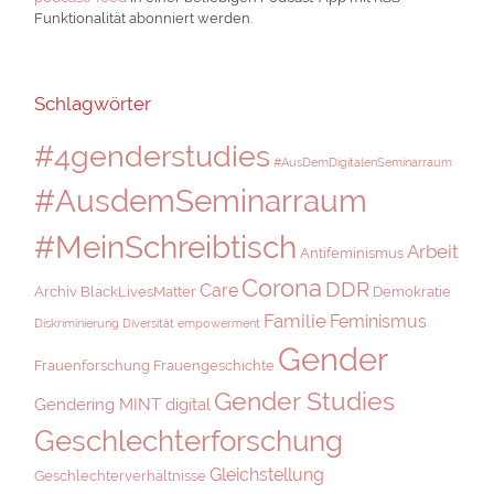
Funktionalität abonniert werden.
Schlagwörter
#4genderstudies
#AusDemDigitalenSeminarraum
#AusdemSeminarraum
#MeinSchreibtisch
Arbeit
Antifeminismus
Corona
DDR
Care
Archiv
BlackLivesMatter
Demokratie
Familie
Feminismus
Diskriminierung
Diversität
empowerment
Gender
Frauenforschung
Frauengeschichte
Gender Studies
Gendering MINT digital
Geschlechterforschung
Gleichstellung
Geschlechterverhältnisse