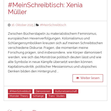
#MeinSchreibtisch: Xenia
Müller
Posted
Categories
16. Oktober 2025
#MeinSchreibtisch
on
Zwischen Bücherstapeln zu materialistischem Feminismus,
europäischen Hexenverfolgungen, Kolonialismus und
Schlangensymboliken kreuzen sich auf meinen Schreibtischen
verschiedene Diskurse. Fragen, die momentan meine
Forschung prägen, sind insbesondere, wie Körper dämonisiert
werden, wie sich das Monströse politisch deuten lässt und wie
alte Symbole in neue Kämpfe übersetzt werden können.
Kapitalismuskritik, politischer Messianismus und utopisches
Denken bilden den Hintergrund …
Weiter lesen
Tags
#MeinSchreibtisch
Dämoninnen
Kulturwissenschaft
Monster Theory
Schlange
Trans* Studies