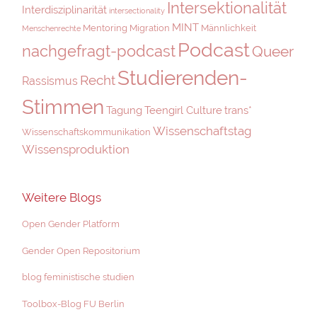
Intersektionalität
Interdisziplinarität
intersectionality
MINT
Mentoring
Migration
Männlichkeit
Menschenrechte
Podcast
nachgefragt-podcast
Queer
Studierenden-
Recht
Rassismus
Stimmen
Tagung
Teengirl Culture
trans*
Wissenschaftstag
Wissenschaftskommunikation
Wissensproduktion
Weitere Blogs
Open Gender Platform
Gender Open Repositorium
blog feministische studien
Toolbox-Blog FU Berlin