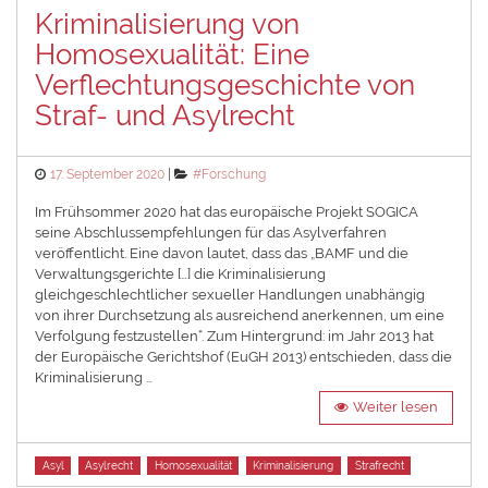
Kriminalisierung von
Homosexualität: Eine
Verflechtungsgeschichte von
Straf- und Asylrecht
Posted
Categories
17. September 2020
#Forschung
on
Im Frühsommer 2020 hat das europäische Projekt SOGICA
seine Abschlussempfehlungen für das Asylverfahren
veröffentlicht. Eine davon lautet, dass das „BAMF und die
Verwaltungsgerichte […] die Kriminalisierung
gleichgeschlechtlicher sexueller Handlungen unabhängig
von ihrer Durchsetzung als ausreichend anerkennen, um eine
Verfolgung festzustellen“. Zum Hintergrund: im Jahr 2013 hat
der Europäische Gerichtshof (EuGH 2013) entschieden, dass die
Kriminalisierung …
Weiter lesen
Tags
Asyl
Asylrecht
Homosexualität
Kriminalisierung
Strafrecht