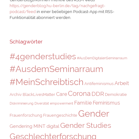
https://genderblog.hu-berlin.de/tag/nachgefragt-
podcast/feed
in einer beliebigen Podcast-App mit RSS-
Funktionalität abonniert werden.
Schlagwörter
#4genderstudies
#AusDemDigitalenSeminarraum
#AusdemSeminarraum
#MeinSchreibtisch
Arbeit
Antifeminismus
Corona
DDR
Care
Archiv
BlackLivesMatter
Demokratie
Familie
Feminismus
Diskriminierung
Diversität
empowerment
Gender
Frauenforschung
Frauengeschichte
Gender Studies
Gendering MINT digital
Geschlechterforschung