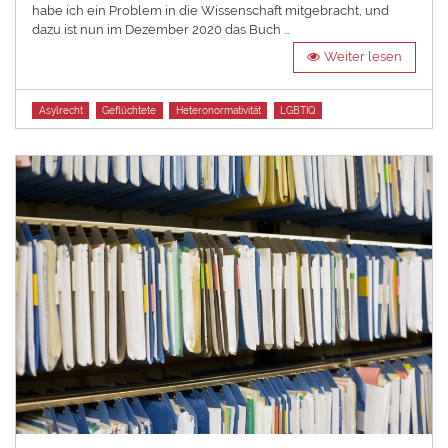
habe ich ein Problem in die Wissenschaft mitgebracht, und
dazu ist nun im Dezember 2020 das Buch …
Weiter lesen
Tags
Asylrecht
Geflüchtete
Heteronormativität
LGBTIQ