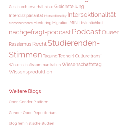
Gleichstellung
Geschlechterverhältnisse
Intersektionalität
Interdisziplinarität
intersectionality
MINT
Mentoring
Migration
Männlichkeit
Menschenrechte
Podcast
nachgefragt-podcast
Queer
Studierenden-
Recht
Rassismus
Stimmen
Tagung
Teengirl Culture
trans*
Wissenschaftstag
Wissenschaftskommunikation
Wissensproduktion
Weitere Blogs
Open Gender Platform
Gender Open Repositorium
blog feministische studien