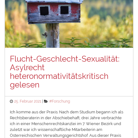
Flucht-Geschlecht-Sexualität:
Asylrecht
heteronormativitätskritisch
gelesen
Posted
Categories
25. Februar 2021
#Forschung
on
Ich komme aus der Praxis. Nach dem Studium begann ich als
Rechtsberaterin in der Abschiebehaft, drei Jahre verbrachte
ich in einer Menschenrechtskanzlei im 7. Wiener Bezirk und
zuletzt war ich wissenschaftliche Mitarbeiterin am
Österreichischen Verwaltungsgerichtshof. Aus dieser Praxis