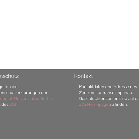
nschutz
Kontakt
gelten die
Kontaktdaten und Adresse des
enschutzerklärungen der
Zentrum für transdisziplinäre
boldt-Universität zu Berlin
Geschlechterstudien sind auf d
d des
ZtG.
ZtG-Homepage
zu finden.