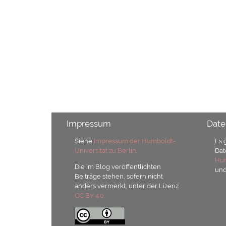
Impressum
Date
Siehe
Impressum der Humboldt-
Es 
Universität zu Berlin
.
Dat
Hum
Die im Blog veröffentlichten
un
Beiträge stehen, sofern nicht
anders vermerkt, unter der Lizenz
CC BY 4.0.