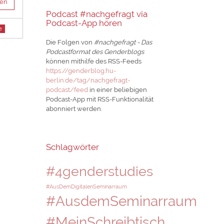
sen
Podcast #nachgefragt via
Podcast-App hören
e
Die Folgen von
#nachgefragt - Das
Podcastformat des Genderblogs
können mithilfe des RSS-Feeds
https://genderblog.hu-
berlin.de/tag/nachgefragt-
podcast/feed
in einer beliebigen
Podcast-App mit RSS-Funktionalität
abonniert werden.
Schlagwörter
#4genderstudies
#AusDemDigitalenSeminarraum
#AusdemSeminarraum
#MeinSchreibtisch