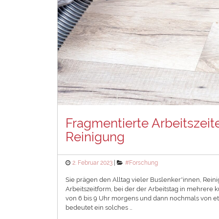
Fragmentierte Arbeitszeite
Reinigung
Posted
Categories
2. Februar 2023
#Forschung
on
Sie prägen den Alltag vieler Buslenker*innen, Reini
Arbeitszeitform, bei der der Arbeitstag in mehrere k
von 6 bis 9 Uhr morgens und dann nochmals von et
bedeutet ein solches …