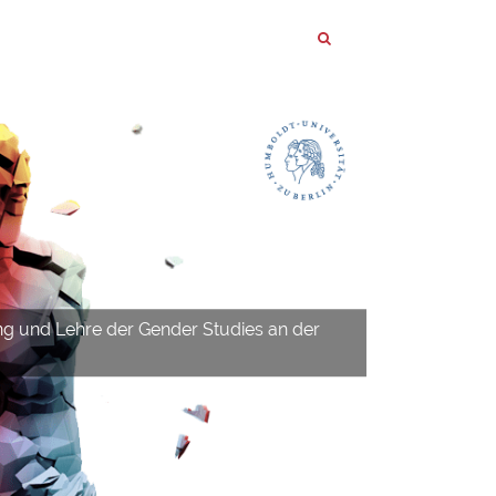
ng und Lehre der Gender Studies an der