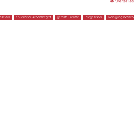
Weiter le
gssektor
erweiterter Arbeitsbegriff
geteilte Dienste
Pflegesektor
Reinigungsbranch