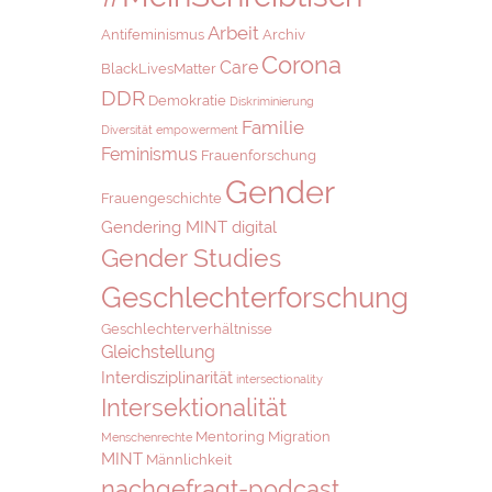
Arbeit
Antifeminismus
Archiv
Corona
Care
BlackLivesMatter
DDR
Demokratie
Diskriminierung
Familie
Diversität
empowerment
Feminismus
Frauenforschung
Gender
Frauengeschichte
Gendering MINT digital
Gender Studies
Geschlechterforschung
Geschlechterverhältnisse
Gleichstellung
Interdisziplinarität
intersectionality
Intersektionalität
Mentoring
Migration
Menschenrechte
MINT
Männlichkeit
nachgefragt-podcast