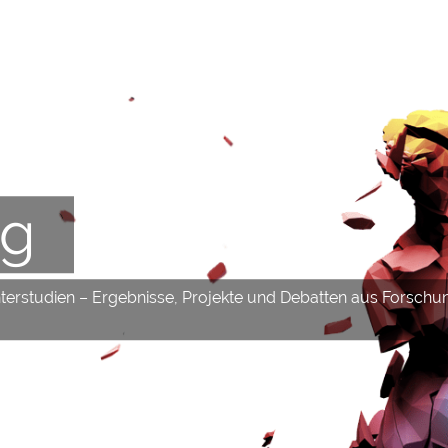
og
hterstudien – Ergebnisse, Projekte und Debatten aus Forschu