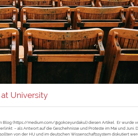
at University
rem Blog (https://medium.com/@gokceyurdakul) diesen Artikel. Er wurde 
rlinkt – als Antwort auf die Geschehnisse und Proteste im Mai und Juni. D
ollten von der HU und im deutschen Wissenschaftssystem diskutiert we