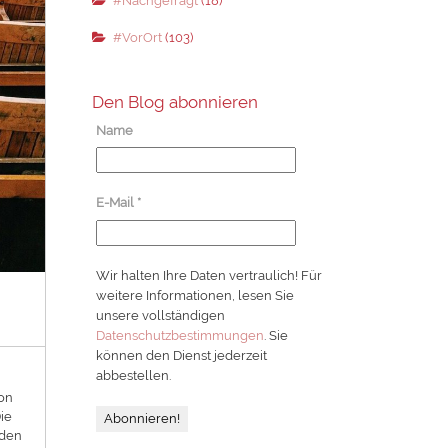
#Nachgefragt
(18)
#VorOrt
(103)
Den Blog abonnieren
Name
E-Mail
*
Wir halten Ihre Daten vertraulich! Für
weitere Informationen, lesen Sie
unsere vollständigen
Datenschutzbestimmungen
. Sie
können den Dienst jederzeit
abbestellen.
von
ie
rden