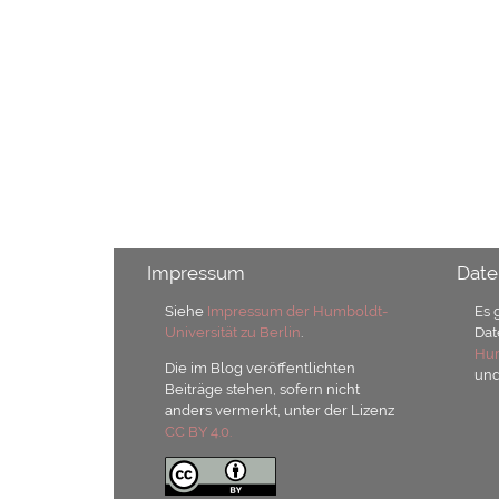
Impressum
Date
Siehe
Impressum der Humboldt-
Es 
Universität zu Berlin
.
Dat
Hum
Die im Blog veröffentlichten
un
Beiträge stehen, sofern nicht
anders vermerkt, unter der Lizenz
CC BY 4.0.