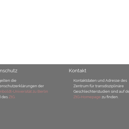
nschutz
Kontakt
gelten die
Kontaktdaten und Adresse des
enschutzerklärungen der
Zentrum für transdisziplinäre
boldt-Universität zu Berlin
Geschlechterstudien sind auf d
d des
ZtG.
ZtG-Homepage
zu finden.