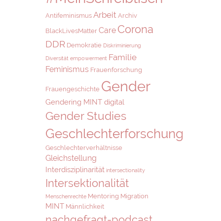
Arbeit
Antifeminismus
Archiv
Corona
Care
BlackLivesMatter
DDR
Demokratie
Diskriminierung
Familie
Diversität
empowerment
Feminismus
Frauenforschung
Gender
Frauengeschichte
Gendering MINT digital
Gender Studies
Geschlechterforschung
Geschlechterverhältnisse
Gleichstellung
Interdisziplinarität
intersectionality
Intersektionalität
Mentoring
Migration
Menschenrechte
MINT
Männlichkeit
nachgefragt-podcast