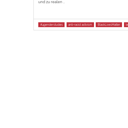
und zu realen …
Tags
#4genderstudies
anti-racist activism
BlackLivesMatter
l