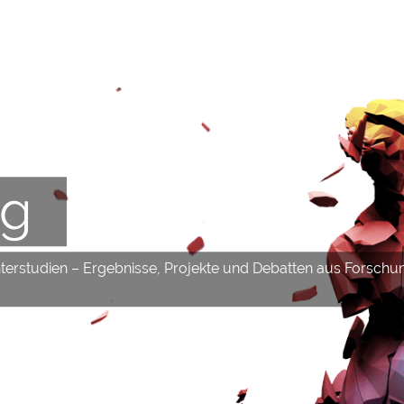
og
hterstudien – Ergebnisse, Projekte und Debatten aus Forschu