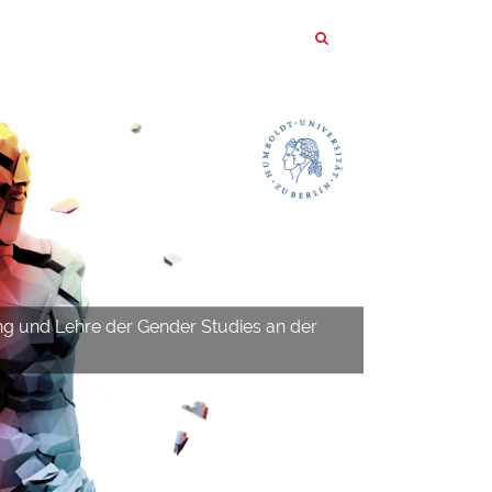
ng und Lehre der Gender Studies an der