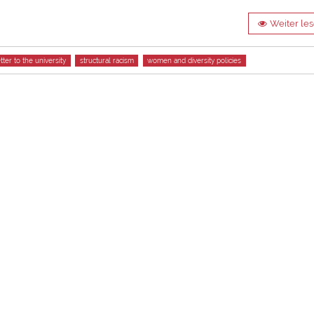
Weiter le
etter to the university
structural racism
women and diversity policies