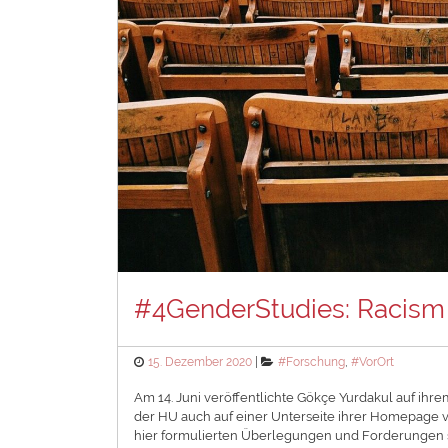
#4GenderStudies: Racism 
Posted
Categories
15. Dezember 2020
#Forschung
,
#VorOrt
on
Am 14. Juni veröffentlichte Gökçe Yurdakul auf ih
der HU auch auf einer Unterseite ihrer Homepage ve
hier formulierten Überlegungen und Forderungen s