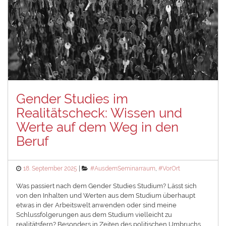
Gender Studies im
Realitätscheck: Wissen und
Werte auf dem Weg in den
Beruf
Posted
Categories
18. September 2025
#AusdemSeminarraum
,
#VorOrt
on
Was passiert nach dem Gender Studies Studium? Lässt sich
von den Inhalten und Werten aus dem Studium überhaupt
etwas in der Arbeitswelt anwenden oder sind meine
Schlussfolgerungen aus dem Studium vielleicht zu
realitätsfern? Besonders in Zeiten des politischen Umbruchs,