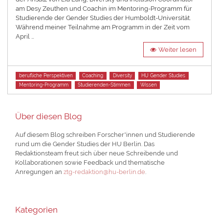
am Desy Zeuthen und Coachin im Mentoring-Programm für
Studierende der Gender Studies der Humboldt-Universität.
Während meiner Teilnahme am Programm in der Zeit vom
April …
Weiter lesen
Tags
berufliche Perspektiven
Coaching
Diversity
HU Gender Studies
Mentoring-Programm
Studierenden-Stimmen
Wissen
Über diesen Blog
Auf diesem Blog schreiben Forscher*innen und Studierende
rund um die Gender Studies der HU Berlin. Das
Redaktionsteam freut sich über neue Schreibende und
Kollaborationen sowie Feedback und thematische
Anregungen an
ztg-redaktion@hu-berlin.de
.
Kategorien