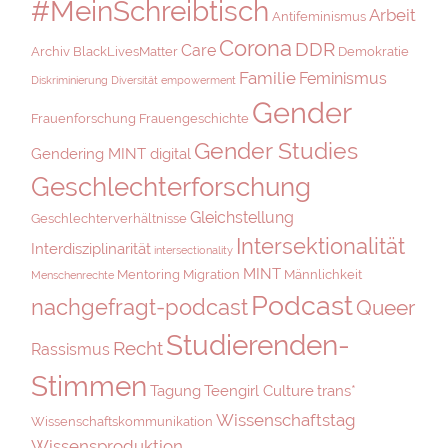
#MeinSchreibtisch
Arbeit
Antifeminismus
Corona
DDR
Care
Archiv
BlackLivesMatter
Demokratie
Familie
Feminismus
Diskriminierung
Diversität
empowerment
Gender
Frauenforschung
Frauengeschichte
Gender Studies
Gendering MINT digital
Geschlechterforschung
Gleichstellung
Geschlechterverhältnisse
Intersektionalität
Interdisziplinarität
intersectionality
MINT
Mentoring
Migration
Männlichkeit
Menschenrechte
Podcast
nachgefragt-podcast
Queer
Studierenden-
Recht
Rassismus
Stimmen
Tagung
Teengirl Culture
trans*
Wissenschaftstag
Wissenschaftskommunikation
Wissensproduktion