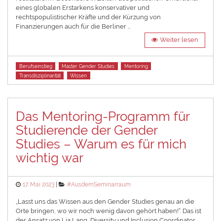
eines globalen Erstarkens konservativer und
rechtspopulistischer Kräfte und der Kürzung von
Finanzierungen auch für die Berliner …
Weiter lesen
Tags
Berufseinstieg
Master Gender Studies
Mentoring
Transdisziplinarität
Wissen
Das Mentoring-Programm für
Studierende der Gender
Studies – Warum es für mich
wichtig war
Posted
Categories
17. Mai 2023
#AusdemSeminarraum
on
„Lasst uns das Wissen aus den Gender Studies genau an die
Orte bringen, wo wir noch wenig davon gehört haben!“. Das ist
der Ansatz von Lia Lang, Diversity und Inclusion Coordinator