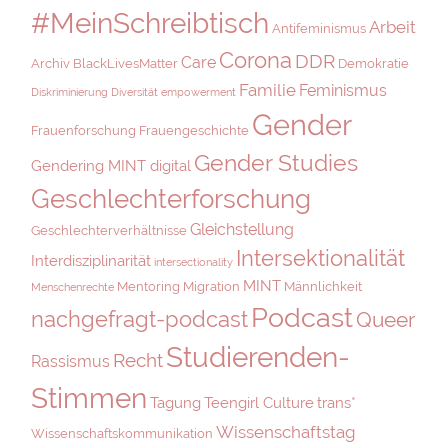
#MeinSchreibtisch
Arbeit
Antifeminismus
Corona
DDR
Care
Archiv
BlackLivesMatter
Demokratie
Familie
Feminismus
Diskriminierung
Diversität
empowerment
Gender
Frauenforschung
Frauengeschichte
Gender Studies
Gendering MINT digital
Geschlechterforschung
Gleichstellung
Geschlechterverhältnisse
Intersektionalität
Interdisziplinarität
intersectionality
MINT
Mentoring
Migration
Männlichkeit
Menschenrechte
Podcast
nachgefragt-podcast
Queer
Studierenden-
Recht
Rassismus
Stimmen
Tagung
Teengirl Culture
trans*
Wissenschaftstag
Wissenschaftskommunikation