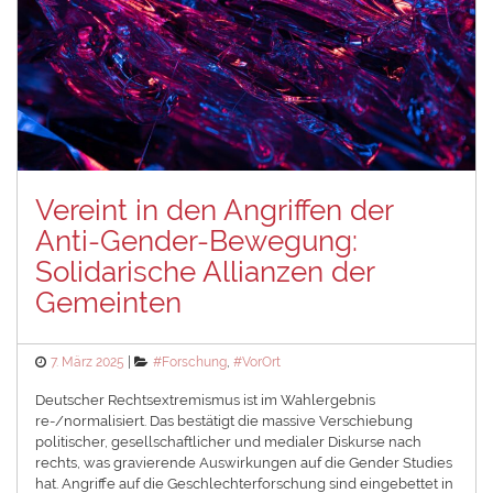
Vereint in den Angriffen der
Anti-Gender-Bewegung:
Solidarische Allianzen der
Gemeinten
Posted
Categories
7. März 2025
#Forschung
,
#VorOrt
on
Deutscher Rechtsextremismus ist im Wahlergebnis
re-/normalisiert. Das bestätigt die massive Verschiebung
politischer, gesellschaftlicher und medialer Diskurse nach
rechts, was gravierende Auswirkungen auf die Gender Studies
hat. Angriffe auf die Geschlechterforschung sind eingebettet in