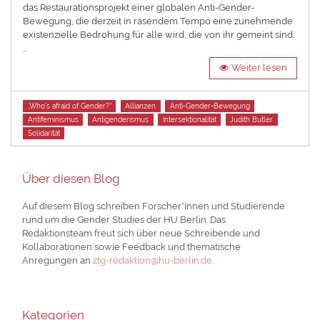
das Restaurationsprojekt einer globalen Anti-Gender-
Bewegung, die derzeit in rasendem Tempo eine zunehmende
existenzielle Bedrohung für alle wird, die von ihr gemeint sind.
…
Weiter lesen
Tags
„Who’s afraid of Gender?“
Allianzen
Anti-Gender-Bewegung
Antifeminismus
Antigenderismus
Intersektionalität
Judith Butler
Solidarität
Über diesen Blog
Auf diesem Blog schreiben Forscher*innen und Studierende
rund um die Gender Studies der HU Berlin. Das
Redaktionsteam freut sich über neue Schreibende und
Kollaborationen sowie Feedback und thematische
Anregungen an
ztg-redaktion@hu-berlin.de
.
Kategorien