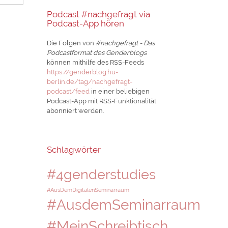
Podcast #nachgefragt via
Podcast-App hören
Die Folgen von
#nachgefragt - Das
Podcastformat des Genderblogs
können mithilfe des RSS-Feeds
https://genderblog.hu-
berlin.de/tag/nachgefragt-
podcast/feed
in einer beliebigen
Podcast-App mit RSS-Funktionalität
abonniert werden.
Schlagwörter
#4genderstudies
#AusDemDigitalenSeminarraum
#AusdemSeminarraum
#MeinSchreibtisch