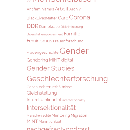
Arbeit
Antifeminismus
Archiv
Corona
Care
BlackLivesMatter
DDR
Demokratie
Diskriminierung
Familie
Diversität
empowerment
Feminismus
Frauenforschung
Gender
Frauengeschichte
Gendering MINT digital
Gender Studies
Geschlechterforschung
Geschlechterverhältnisse
Gleichstellung
Interdisziplinarität
intersectionality
Intersektionalität
Mentoring
Migration
Menschenrechte
MINT
Männlichkeit
nachgefragt-podcast