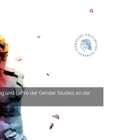
ng und Lehre der Gender Studies an der