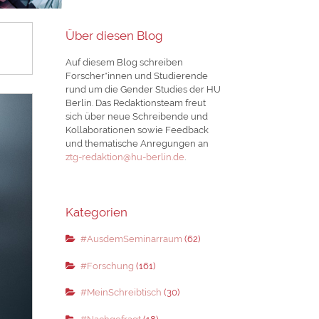
Über diesen Blog
Auf diesem Blog schreiben
Forscher*innen und Studierende
rund um die Gender Studies der HU
Berlin. Das Redaktionsteam freut
sich über neue Schreibende und
Kollaborationen sowie Feedback
und thematische Anregungen an
ztg-redaktion@hu-berlin.de
.
Kategorien
#AusdemSeminarraum
(62)
#Forschung
(161)
#MeinSchreibtisch
(30)