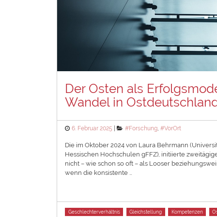
Der Osten als Erfolgsmode
Wandel in Ostdeutschlan
Posted
Categories
6. Februar 2025
#Forschung
,
#VorOrt
on
Die im Oktober 2024 von Laura Behrmann (Univers
Hessischen Hochschulen gFFZ), initiierte zweitägi
nicht – wie schon so oft – als Looser beziehungswe
wenn die konsistente …
Tags
Geschlechterverhältnis
Gleichstellung
Kompetenzen
O