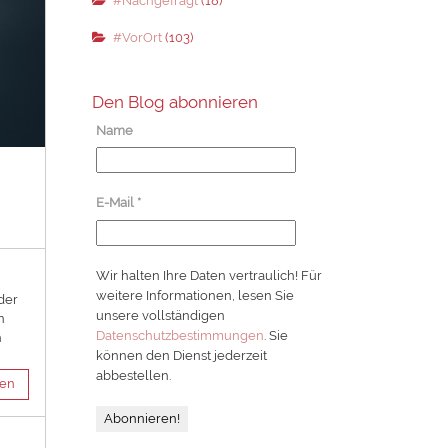
#Nachgefragt
(18)
#VorOrt
(103)
Den Blog abonnieren
Name
E-Mail
*
Wir halten Ihre Daten vertraulich! Für
weitere Informationen, lesen Sie
der
unsere vollständigen
n
Datenschutzbestimmungen
. Sie
h
können den Dienst jederzeit
abbestellen.
sen