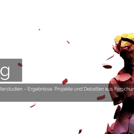
og
hterstudien – Ergebnisse, Projekte und Debatten aus Forschu