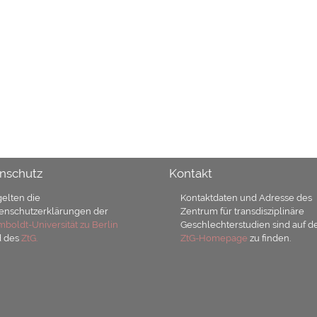
nschutz
Kontakt
gelten die
Kontaktdaten und Adresse des
enschutzerklärungen der
Zentrum für transdisziplinäre
boldt-Universität zu Berlin
Geschlechterstudien sind auf d
d des
ZtG.
ZtG-Homepage
zu finden.