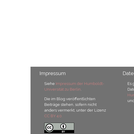
Impressum
Date
Siehe
Impressum der Humboldt-
Es 
Universität zu Berlin
.
Dat
Hum
Die im Blog veröffentlichten
un
Beiträge stehen, sofern nicht
anders vermerkt, unter der Lizenz
CC BY 4.0.